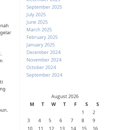
September 2025
July 2025
June 2025
anah
March 2025
gelar
February 2025
January 2025
December 2024
.
November 2024
an
October 2024
September 2024
ti
ang
August 2026
M
T
W
T
F
S
S
pun.
1
2
3
4
5
6
7
8
9
10
11
12
13
14
15
16