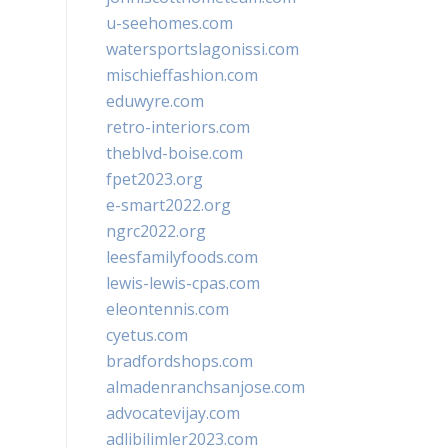
u-seehomes.com
watersportslagonissi.com
mischieffashion.com
eduwyre.com
retro-interiors.com
theblvd-boise.com
fpet2023.org
e-smart2022.org
ngrc2022.org
leesfamilyfoods.com
lewis-lewis-cpas.com
eleontennis.com
cyetus.com
bradfordshops.com
almadenranchsanjose.com
advocatevijay.com
adlibilimler2023.com