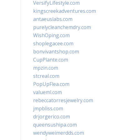
VersifyLifestyle.com
kingscreekadventures.com
antaeuslabs.com
purelycleanchemdry.com
WishOping.com
shoplegacee.com
bonvivantshop.com
CupPlante.com
mpzin.com
stcreal.com
PopUpFlea.com
valueml.com
rebeccatorresjewelry.com
jmpbliss.com
drjorgerico.com
queensushipa.com
wendyweimerdds.com