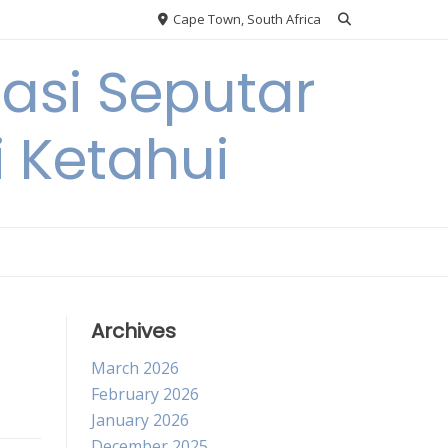
Cape Town, South Africa
si Seputar
i Ketahui
Archives
March 2026
February 2026
January 2026
December 2025