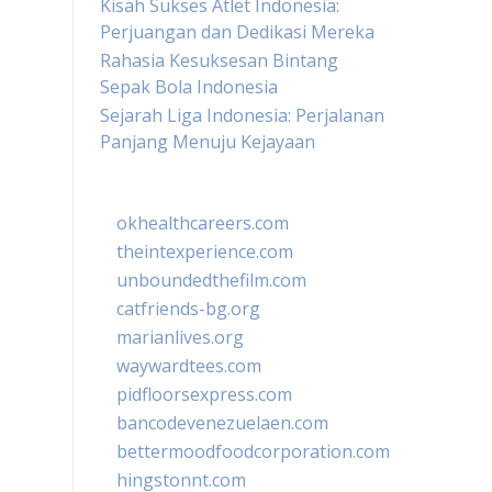
Kisah Sukses Atlet Indonesia:
Perjuangan dan Dedikasi Mereka
Rahasia Kesuksesan Bintang
Sepak Bola Indonesia
Sejarah Liga Indonesia: Perjalanan
Panjang Menuju Kejayaan
okhealthcareers.com
theintexperience.com
unboundedthefilm.com
catfriends-bg.org
marianlives.org
waywardtees.com
pidfloorsexpress.com
bancodevenezuelaen.com
bettermoodfoodcorporation.com
hingstonnt.com