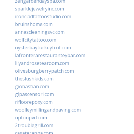
zengardendayspa.com
sparklejewelryinc.com
ironcladtattoostudio.com
bruinshome.com
annascleaningsvc.com
wolfcitytattoo.com
oysterbayturkeytrot.com
lafronterarestauranteybar.com
lilyandrosetearoom.com
olivesburgberrypatch.com
theslushkids.com
giobastian.com
glpascensori.com
rifloorepoxy.com
woolleymillingandpaving.com
uptonpvd.com
2troublegrill.com
casateranga.com