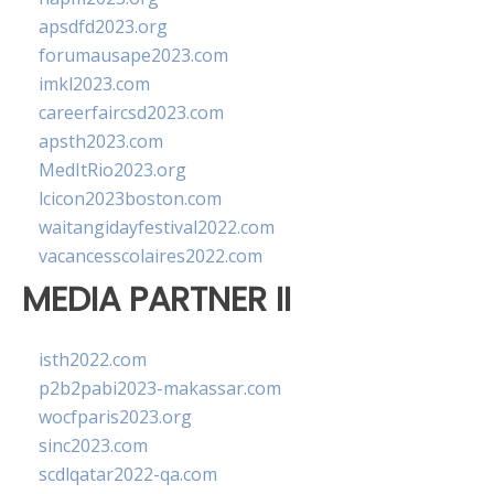
apsdfd2023.org
forumausape2023.com
imkl2023.com
careerfaircsd2023.com
apsth2023.com
MedItRio2023.org
lcicon2023boston.com
waitangidayfestival2022.com
vacancesscolaires2022.com
MEDIA PARTNER II
isth2022.com
p2b2pabi2023-makassar.com
wocfparis2023.org
sinc2023.com
scdlqatar2022-qa.com