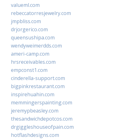
valueml.com
rebeccatorresjewelry.com
jmpbliss.com
drjorgerico.com
queensushipa.com
wendyweimerdds.com
ameri-camp.com
hrsreceivables.com
empconst1.com
cinderella-support.com
bigpinkrestaurant.com
inspirehuahin.com
memmingerspainting.com
jeremypbeasley.com
thesandwichdepotcos.com
drgiggleshouseofpain.com
hotflashdesigns.com