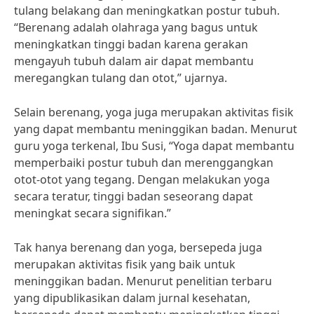
tulang belakang dan meningkatkan postur tubuh.
“Berenang adalah olahraga yang bagus untuk
meningkatkan tinggi badan karena gerakan
mengayuh tubuh dalam air dapat membantu
meregangkan tulang dan otot,” ujarnya.
Selain berenang, yoga juga merupakan aktivitas fisik
yang dapat membantu meninggikan badan. Menurut
guru yoga terkenal, Ibu Susi, “Yoga dapat membantu
memperbaiki postur tubuh dan merenggangkan
otot-otot yang tegang. Dengan melakukan yoga
secara teratur, tinggi badan seseorang dapat
meningkat secara signifikan.”
Tak hanya berenang dan yoga, bersepeda juga
merupakan aktivitas fisik yang baik untuk
meninggikan badan. Menurut penelitian terbaru
yang dipublikasikan dalam jurnal kesehatan,