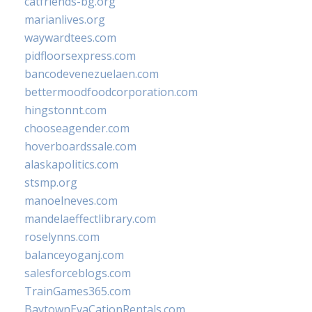
catfriends-bg.org
marianlives.org
waywardtees.com
pidfloorsexpress.com
bancodevenezuelaen.com
bettermoodfoodcorporation.com
hingstonnt.com
chooseagender.com
hoverboardssale.com
alaskapolitics.com
stsmp.org
manoelneves.com
mandelaeffectlibrary.com
roselynns.com
balanceyoganj.com
salesforceblogs.com
TrainGames365.com
BaytownEvaCationRentals.com