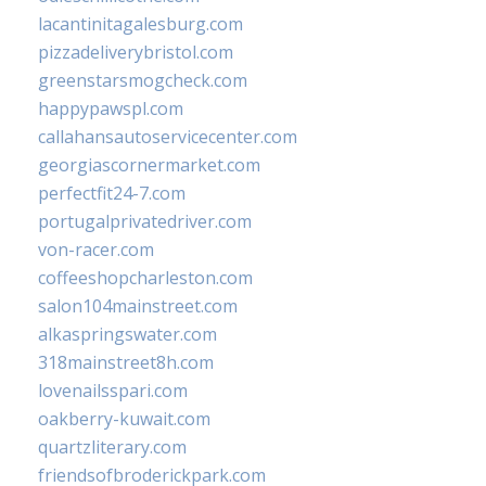
lacantinitagalesburg.com
pizzadeliverybristol.com
greenstarsmogcheck.com
happypawspl.com
callahansautoservicecenter.com
georgiascornermarket.com
perfectfit24-7.com
portugalprivatedriver.com
von-racer.com
coffeeshopcharleston.com
salon104mainstreet.com
alkaspringswater.com
318mainstreet8h.com
lovenailsspari.com
oakberry-kuwait.com
quartzliterary.com
friendsofbroderickpark.com