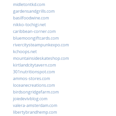
midletontkd.com
gardensandgrills.com
basilfoodwine.com
nikko-tochigi.net
caribbean-corner.com
bluemoongiftcards.com
rivercitysteampunkexpo.com
kchoops.net
mountainsideskateshop.com
kirtlandcitytavern.com
301nutritionspot.com
ammos-stores.com
loceanecreations.com
birdsongridgefarm.com
joiedevivblog.com
valera-amsterdam.com
libertybrandhemp.com