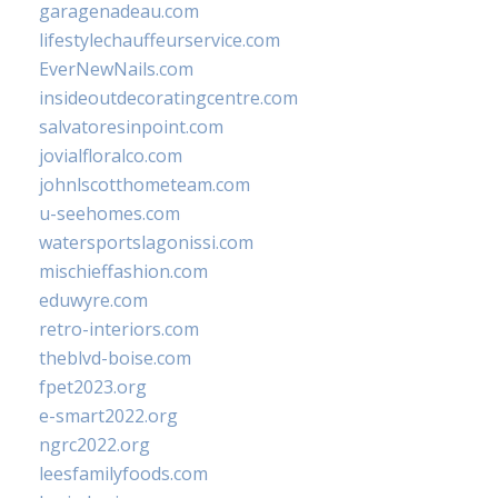
garagenadeau.com
lifestylechauffeurservice.com
EverNewNails.com
insideoutdecoratingcentre.com
salvatoresinpoint.com
jovialfloralco.com
johnlscotthometeam.com
u-seehomes.com
watersportslagonissi.com
mischieffashion.com
eduwyre.com
retro-interiors.com
theblvd-boise.com
fpet2023.org
e-smart2022.org
ngrc2022.org
leesfamilyfoods.com