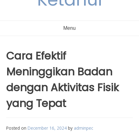
Menu
Cara Efektif
Meninggikan Badan
dengan Aktivitas Fisik
yang Tepat
Posted on
December 16, 2024
by
adminpec