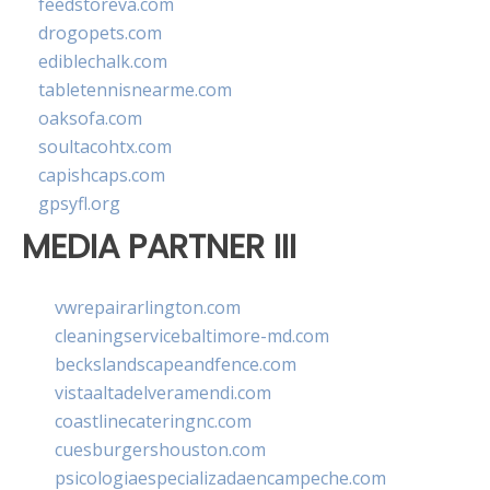
feedstoreva.com
drogopets.com
ediblechalk.com
tabletennisnearme.com
oaksofa.com
soultacohtx.com
capishcaps.com
gpsyfl.org
MEDIA PARTNER III
vwrepairarlington.com
cleaningservicebaltimore-md.com
beckslandscapeandfence.com
vistaaltadelveramendi.com
coastlinecateringnc.com
cuesburgershouston.com
psicologiaespecializadaencampeche.com