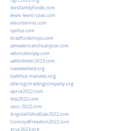
ngrc2022.org
leesfamilyfoods.com
lewis-lewis-cpas.com
eleontennis.com
cyetus.com
bradfordshops.com
almadenranchsanjose.com
advocatevijay.com
adlibilimler2023.com
naswwebed.org
balithut-manado.org
alteregotradingcompany.org
aprce2022.com
ibie2022.com
sbcc-2022.com
AngolaOilAndGas2022.com
Convoy4Freedom2022.com
grur2023.org