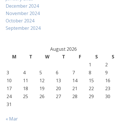
December 2024
November 2024
October 2024
September 2024
August 2026
M
T
W
T
F
S
S
1
2
3
4
5
6
7
8
9
10
11
12
13
14
15
16
17
18
19
20
21
22
23
24
25
26
27
28
29
30
31
« Mar