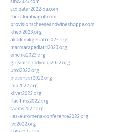
sinc2023.com
scdlqatar2022-qa.com
thecolumbiagrill.com
provisionscheeseandwineshoppe.com
khedi2023.org
akademikgeriatri2023.org
marmarapediatri2023.org
emchie2023.org
girisimselradyoloji2022.org
utcd2022.org
biosensor2022.org
ialp2022.org
klivet2022.org
ifac-hms2022.org
taoms2022.org
iias-euromena-conference2022.org
ivd2022.org
csity2022.org