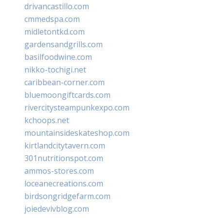
drivancastillo.com
cmmedspa.com
midletontkd.com
gardensandgrills.com
basilfoodwine.com
nikko-tochigi.net
caribbean-corner.com
bluemoongiftcards.com
rivercitysteampunkexpo.com
kchoops.net
mountainsideskateshop.com
kirtlandcitytavern.com
301nutritionspot.com
ammos-stores.com
loceanecreations.com
birdsongridgefarm.com
joiedevivblog.com