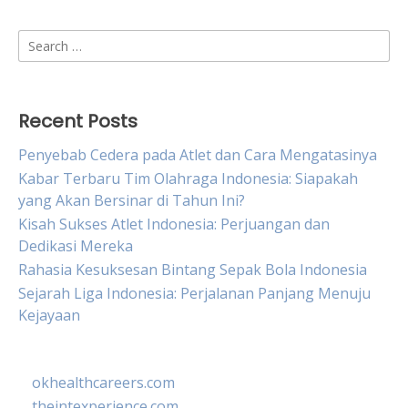
Search
for:
Recent Posts
Penyebab Cedera pada Atlet dan Cara Mengatasinya
Kabar Terbaru Tim Olahraga Indonesia: Siapakah
yang Akan Bersinar di Tahun Ini?
Kisah Sukses Atlet Indonesia: Perjuangan dan
Dedikasi Mereka
Rahasia Kesuksesan Bintang Sepak Bola Indonesia
Sejarah Liga Indonesia: Perjalanan Panjang Menuju
Kejayaan
okhealthcareers.com
theintexperience.com