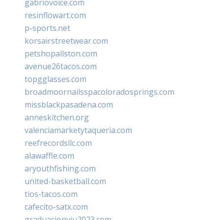
gabriovoice.com
resinflowart.com
p-sports.net
korsairstreetwear.com
petshopallston.com
avenue26tacos.com
topgglasses.com
broadmoornailsspacoloradosprings.com
missblackpasadena.com
anneskitchen.org
valenciamarketytaqueria.com
reefrecordsllc.com
alawaffle.com
aryouthfishing.com
united-basketball.com
tios-tacos.com
cafecito-satx.com
graduacionviu2023.com