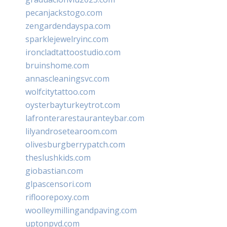
pecanjackstogo.com
zengardendayspa.com
sparklejewelryinc.com
ironcladtattoostudio.com
bruinshome.com
annascleaningsvc.com
wolfcitytattoo.com
oysterbayturkeytrot.com
lafronterarestauranteybar.com
lilyandrosetearoom.com
olivesburgberrypatch.com
theslushkids.com
giobastian.com
glpascensori.com
rifloorepoxy.com
woolleymillingandpaving.com
uptonpvd.com