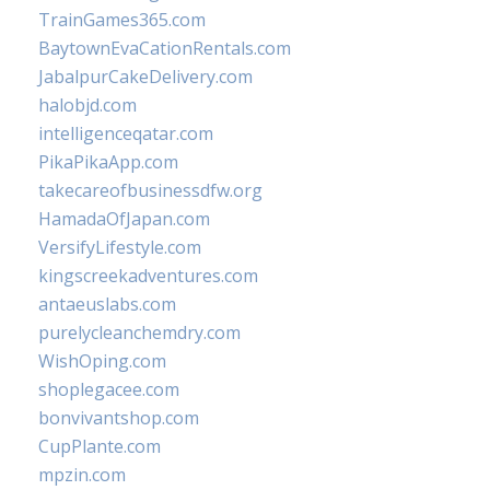
TrainGames365.com
BaytownEvaCationRentals.com
JabalpurCakeDelivery.com
halobjd.com
intelligenceqatar.com
PikaPikaApp.com
takecareofbusinessdfw.org
HamadaOfJapan.com
VersifyLifestyle.com
kingscreekadventures.com
antaeuslabs.com
purelycleanchemdry.com
WishOping.com
shoplegacee.com
bonvivantshop.com
CupPlante.com
mpzin.com