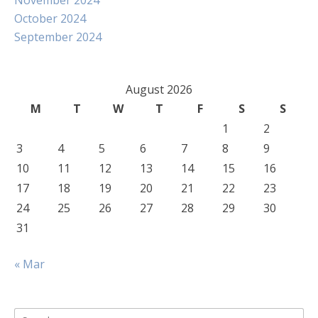
November 2024
October 2024
September 2024
August 2026
M
T
W
T
F
S
S
1
2
3
4
5
6
7
8
9
10
11
12
13
14
15
16
17
18
19
20
21
22
23
24
25
26
27
28
29
30
31
« Mar
Search