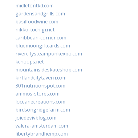
midletontkd.com
gardensandgrills.com
basilfoodwine.com
nikko-tochigi.net
caribbean-corner.com
bluemoongiftcards.com
rivercitysteampunkexpo.com
kchoops.net
mountainsideskateshop.com
kirtlandcitytavern.com
301nutritionspot.com
ammos-stores.com
loceanecreations.com
birdsongridgefarm.com
joiedevivblog.com
valera-amsterdam.com
libertybrandhemp.com