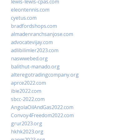
lewis-lewis-cpas.com
eleontennis.com
cyetus.com
bradfordshops.com
almadenranchsanjose.com
advocatevijay.com
adlibilimler2023.com
naswwebed.org
balithut-manado.org
alteregotradingcompany.org
aprce2022.com
ibie2022.com
sbcc-2022.com
AngolaOilAndGas2022.com
Convoy4Freedom2022.com
grur2023.org
hkhk2023.org
napm2023.org