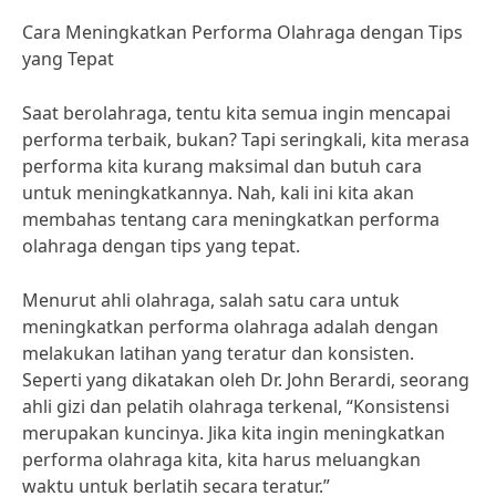
Cara Meningkatkan Performa Olahraga dengan Tips
yang Tepat
Saat berolahraga, tentu kita semua ingin mencapai
performa terbaik, bukan? Tapi seringkali, kita merasa
performa kita kurang maksimal dan butuh cara
untuk meningkatkannya. Nah, kali ini kita akan
membahas tentang cara meningkatkan performa
olahraga dengan tips yang tepat.
Menurut ahli olahraga, salah satu cara untuk
meningkatkan performa olahraga adalah dengan
melakukan latihan yang teratur dan konsisten.
Seperti yang dikatakan oleh Dr. John Berardi, seorang
ahli gizi dan pelatih olahraga terkenal, “Konsistensi
merupakan kuncinya. Jika kita ingin meningkatkan
performa olahraga kita, kita harus meluangkan
waktu untuk berlatih secara teratur.”