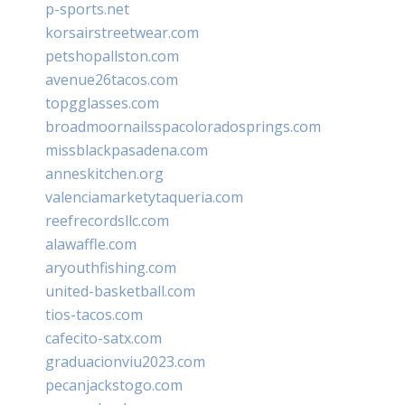
p-sports.net
korsairstreetwear.com
petshopallston.com
avenue26tacos.com
topgglasses.com
broadmoornailsspacoloradosprings.com
missblackpasadena.com
anneskitchen.org
valenciamarketytaqueria.com
reefrecordsllc.com
alawaffle.com
aryouthfishing.com
united-basketball.com
tios-tacos.com
cafecito-satx.com
graduacionviu2023.com
pecanjackstogo.com