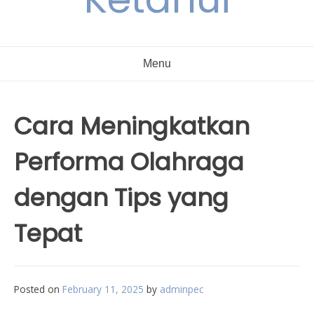
Menu
Cara Meningkatkan
Performa Olahraga
dengan Tips yang
Tepat
Posted on
February 11, 2025
by
adminpec