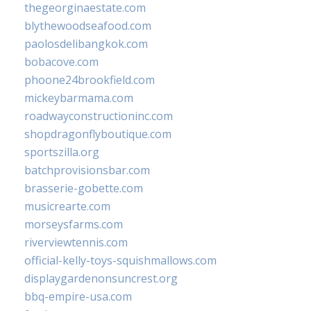
thegeorginaestate.com
blythewoodseafood.com
paolosdelibangkok.com
bobacove.com
phoone24brookfield.com
mickeybarmama.com
roadwayconstructioninc.com
shopdragonflyboutique.com
sportszilla.org
batchprovisionsbar.com
brasserie-gobette.com
musicrearte.com
morseysfarms.com
riverviewtennis.com
official-kelly-toys-squishmallows.com
displaygardenonsuncrest.org
bbq-empire-usa.com