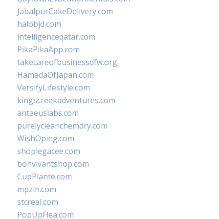
JabalpurCakeDelivery.com
halobjd.com
intelligenceqatar.com
PikaPikaApp.com
takecareofbusinessdfw.org
HamadaOfJapan.com
VersifyLifestyle.com
kingscreekadventures.com
antaeuslabs.com
purelycleanchemdry.com
WishOping.com
shoplegacee.com
bonvivantshop.com
CupPlante.com
mpzin.com
stcreal.com
PopUpFlea.com