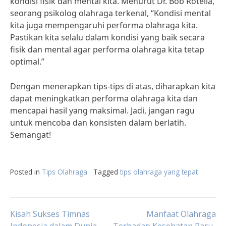
kondisi fisik dan mental kita. Menurut Dr. Bob Rotella,
seorang psikolog olahraga terkenal, “Kondisi mental
kita juga mempengaruhi performa olahraga kita.
Pastikan kita selalu dalam kondisi yang baik secara
fisik dan mental agar performa olahraga kita tetap
optimal.”
Dengan menerapkan tips-tips di atas, diharapkan kita
dapat meningkatkan performa olahraga kita dan
mencapai hasil yang maksimal. Jadi, jangan ragu
untuk mencoba dan konsisten dalam berlatih.
Semangat!
Posted in
Tips Olahraga
Tagged
tips olahraga yang tepat
Post
Kisah Sukses Timnas
Manfaat Olahraga