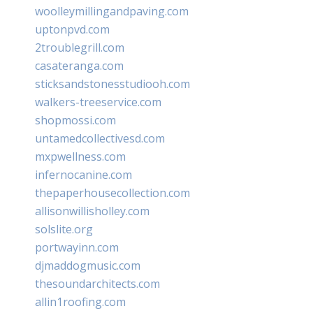
woolleymillingandpaving.com
uptonpvd.com
2troublegrill.com
casateranga.com
sticksandstonesstudiooh.com
walkers-treeservice.com
shopmossi.com
untamedcollectivesd.com
mxpwellness.com
infernocanine.com
thepaperhousecollection.com
allisonwillisholley.com
solslite.org
portwayinn.com
djmaddogmusic.com
thesoundarchitects.com
allin1roofing.com