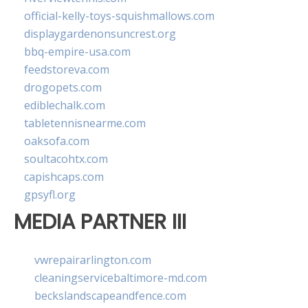
official-kelly-toys-squishmallows.com
displaygardenonsuncrest.org
bbq-empire-usa.com
feedstoreva.com
drogopets.com
ediblechalk.com
tabletennisnearme.com
oaksofa.com
soultacohtx.com
capishcaps.com
gpsyfl.org
MEDIA PARTNER III
vwrepairarlington.com
cleaningservicebaltimore-md.com
beckslandscapeandfence.com