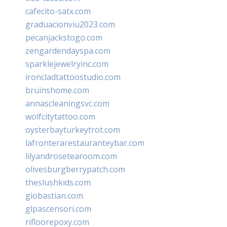
cafecito-satx.com
graduacionviu2023.com
pecanjackstogo.com
zengardendayspa.com
sparklejewelryinc.com
ironcladtattoostudio.com
bruinshome.com
annascleaningsvc.com
wolfcitytattoo.com
oysterbayturkeytrot.com
lafronterarestauranteybar.com
lilyandrosetearoom.com
olivesburgberrypatch.com
theslushkids.com
giobastian.com
glpascensori.com
rifloorepoxy.com