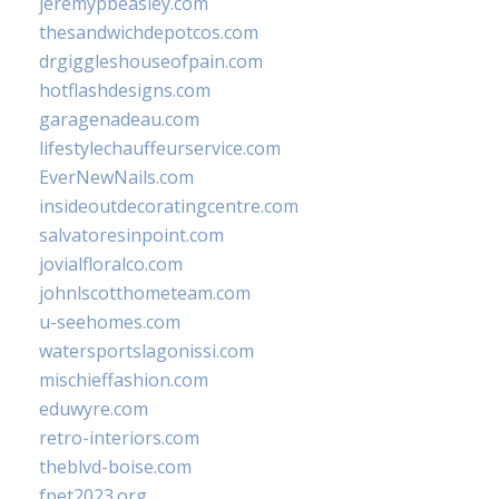
jeremypbeasley.com
thesandwichdepotcos.com
drgiggleshouseofpain.com
hotflashdesigns.com
garagenadeau.com
lifestylechauffeurservice.com
EverNewNails.com
insideoutdecoratingcentre.com
salvatoresinpoint.com
jovialfloralco.com
johnlscotthometeam.com
u-seehomes.com
watersportslagonissi.com
mischieffashion.com
eduwyre.com
retro-interiors.com
theblvd-boise.com
fpet2023.org