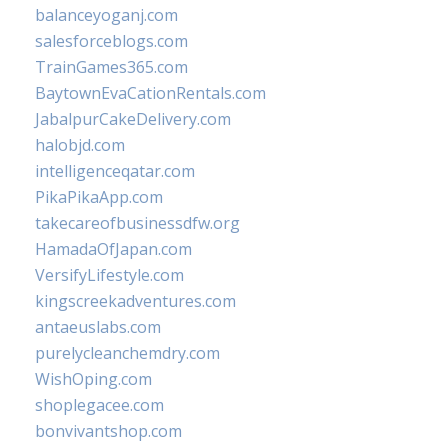
balanceyoganj.com
salesforceblogs.com
TrainGames365.com
BaytownEvaCationRentals.com
JabalpurCakeDelivery.com
halobjd.com
intelligenceqatar.com
PikaPikaApp.com
takecareofbusinessdfw.org
HamadaOfJapan.com
VersifyLifestyle.com
kingscreekadventures.com
antaeuslabs.com
purelycleanchemdry.com
WishOping.com
shoplegacee.com
bonvivantshop.com