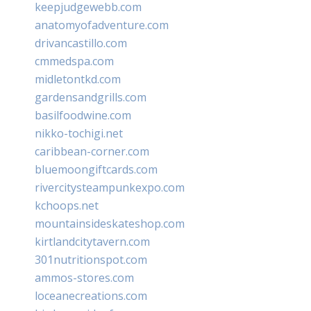
keepjudgewebb.com
anatomyofadventure.com
drivancastillo.com
cmmedspa.com
midletontkd.com
gardensandgrills.com
basilfoodwine.com
nikko-tochigi.net
caribbean-corner.com
bluemoongiftcards.com
rivercitysteampunkexpo.com
kchoops.net
mountainsideskateshop.com
kirtlandcitytavern.com
301nutritionspot.com
ammos-stores.com
loceanecreations.com