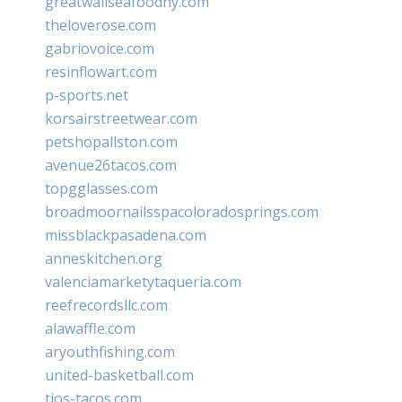
greatwallseafoodny.com
theloverose.com
gabriovoice.com
resinflowart.com
p-sports.net
korsairstreetwear.com
petshopallston.com
avenue26tacos.com
topgglasses.com
broadmoornailsspacoloradosprings.com
missblackpasadena.com
anneskitchen.org
valenciamarketytaqueria.com
reefrecordsllc.com
alawaffle.com
aryouthfishing.com
united-basketball.com
tios-tacos.com