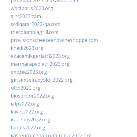
p2b2pabi2023-makassar.com
wocfparis2023.org
sinc2023.com
scdlqatar2022-qa.com
thecolumbiagrill.com
provisionscheeseandwineshoppe.com
khedi2023.org
akademikgeriatri2023.org
marmarapediatri2023.org
emchie2023.org
girisimselradyoloji2022.org
utcd2022.org
biosensor2022.org
ialp2022.org
klivet2022.org
ifac-hms2022.org
taoms2022.org
iias-euromena-conference2022.org