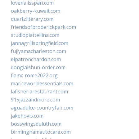
lovenailsspari.com
oakberry-kuwait.com
quartzliterary.com
friendsofbroderickpark.com
studiopiattellina.com
jannagrillspringfield.com
fujiyamacharleston.com
elpatronchardon.com
donglaishun-order.com
fiamc-rome2022.org
mariceworldessentials.com
lafisheriarestaurant.com
915jazzandmore.com
aguadulce-countryfair.com
jakehovis.com
bosswingsduluth.com
birminghamautocare.com