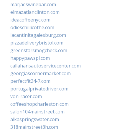
marjaeswinebar.com
elmazatlanclinton.com
ideacoffeenyc.com
odieschillicothe.com
lacantinitagalesburg.com
pizzadeliverybristol.com
greenstarsmogcheck.com
happypawspl.com
callahansautoservicecenter.com
georgiascornermarket.com
perfectfit24-7.com
portugalprivatedriver.com
von-racer.com
coffeeshopcharleston.com
salon104mainstreet.com
alkaspringswater.com
318mainstreet8h.com