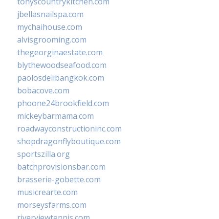
tonyscountrykitchen.com
jbellasnailspa.com
mychaihouse.com
alvisgrooming.com
thegeorginaestate.com
blythewoodseafood.com
paolosdelibangkok.com
bobacove.com
phoone24brookfield.com
mickeybarmama.com
roadwayconstructioninc.com
shopdragonflyboutique.com
sportszilla.org
batchprovisionsbar.com
brasserie-gobette.com
musicrearte.com
morseysfarms.com
riverviewtennis.com