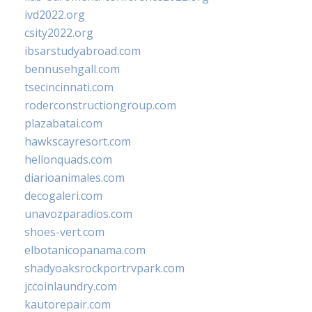
ivd2022.org
csity2022.org
ibsarstudyabroad.com
bennusehgall.com
tsecincinnati.com
roderconstructiongroup.com
plazabatai.com
hawkscayresort.com
hellonquads.com
diarioanimales.com
decogaleri.com
unavozparadios.com
shoes-vert.com
elbotanicopanama.com
shadyoaksrockportrvpark.com
jccoinlaundry.com
kautorepair.com