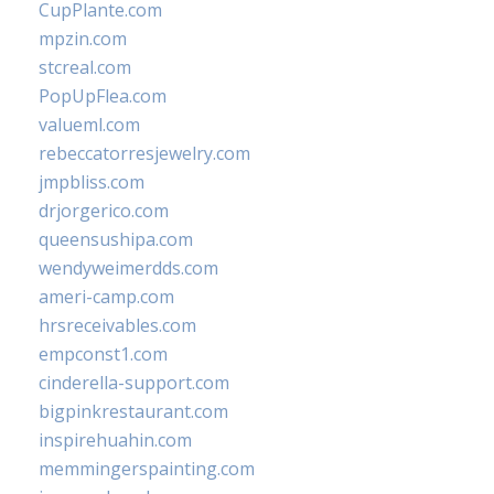
CupPlante.com
mpzin.com
stcreal.com
PopUpFlea.com
valueml.com
rebeccatorresjewelry.com
jmpbliss.com
drjorgerico.com
queensushipa.com
wendyweimerdds.com
ameri-camp.com
hrsreceivables.com
empconst1.com
cinderella-support.com
bigpinkrestaurant.com
inspirehuahin.com
memmingerspainting.com