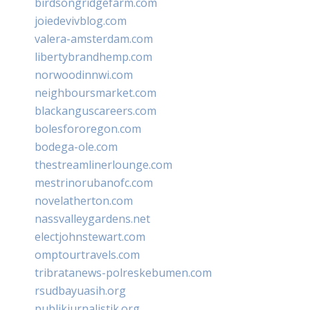
birdsongridgefarm.com
joiedevivblog.com
valera-amsterdam.com
libertybrandhemp.com
norwoodinnwi.com
neighboursmarket.com
blackanguscareers.com
bolesfororegon.com
bodega-ole.com
thestreamlinerlounge.com
mestrinorubanofc.com
novelatherton.com
nassvalleygardens.net
electjohnstewart.com
omptourtravels.com
tribratanews-polreskebumen.com
rsudbayuasih.org
publikjurnalistik.org