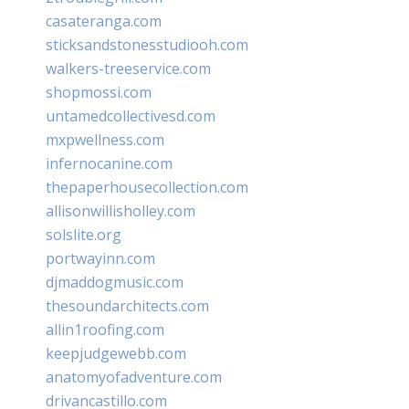
casateranga.com
sticksandstonesstudiooh.com
walkers-treeservice.com
shopmossi.com
untamedcollectivesd.com
mxpwellness.com
infernocanine.com
thepaperhousecollection.com
allisonwillisholley.com
solslite.org
portwayinn.com
djmaddogmusic.com
thesoundarchitects.com
allin1roofing.com
keepjudgewebb.com
anatomyofadventure.com
drivancastillo.com