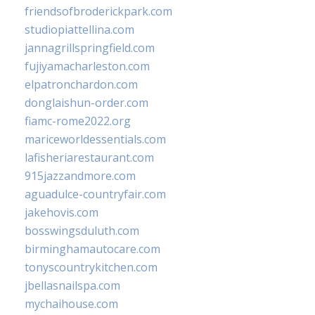
friendsofbroderickpark.com
studiopiattellina.com
jannagrillspringfield.com
fujiyamacharleston.com
elpatronchardon.com
donglaishun-order.com
fiamc-rome2022.org
mariceworldessentials.com
lafisheriarestaurant.com
915jazzandmore.com
aguadulce-countryfair.com
jakehovis.com
bosswingsduluth.com
birminghamautocare.com
tonyscountrykitchen.com
jbellasnailspa.com
mychaihouse.com