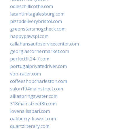
odieschillicothe.com
lacantinitagalesburg.com
pizzadeliverybristol.com
greenstarsmogcheck.com
happypawspl.com
callahansautoservicecenter.com
georgiascornermarket.com
perfectfit24-7.com
portugalprivatedriver.com
von-racer.com
coffeeshopcharleston.com
salon104mainstreet.com
alkaspringswater.com
318mainstreet8h.com
lovenailsspari.com
oakberry-kuwait.com
quartzliterary.com