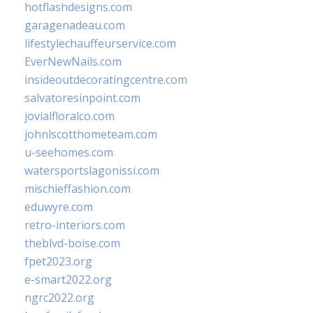
hotflashdesigns.com
garagenadeau.com
lifestylechauffeurservice.com
EverNewNails.com
insideoutdecoratingcentre.com
salvatoresinpoint.com
jovialfloralco.com
johnlscotthometeam.com
u-seehomes.com
watersportslagonissi.com
mischieffashion.com
eduwyre.com
retro-interiors.com
theblvd-boise.com
fpet2023.org
e-smart2022.org
ngrc2022.org