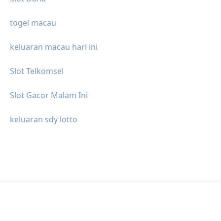
togel macau
keluaran macau hari ini
Slot Telkomsel
Slot Gacor Malam Ini
keluaran sdy lotto