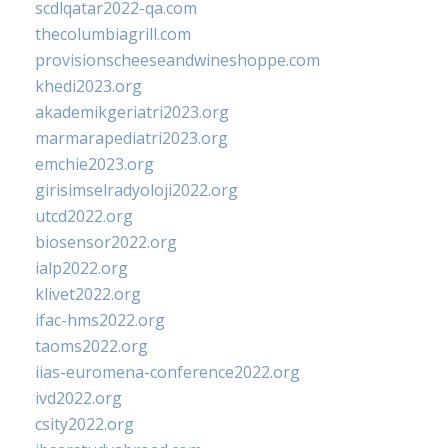
scdlqatar2022-qa.com
thecolumbiagrill.com
provisionscheeseandwineshoppe.com
khedi2023.org
akademikgeriatri2023.org
marmarapediatri2023.org
emchie2023.org
girisimselradyoloji2022.org
utcd2022.org
biosensor2022.org
ialp2022.org
klivet2022.org
ifac-hms2022.org
taoms2022.org
iias-euromena-conference2022.org
ivd2022.org
csity2022.org