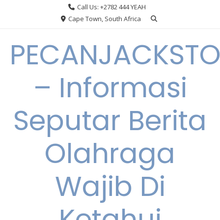
Skip
Call Us: +2782 444 YEAH
to
Cape Town, South Africa
content
PECANJACKST
– Informasi
Seputar Berita
Olahraga
Wajib Di
Ketahui