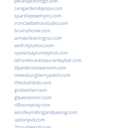
pecanjackstogo.com
zengardendayspa.com
sparklejewelryinc.com
ironcladtattoostudio.com
bruinshome.com
annascleaningsvc.com
wolfcitytattoo.com
oysterbayturkeytrot.com
lafronterarestauranteybar.com
lilyandrosetearoom.com
olivesburgberrypatch.com
theslushkids.com
giobastian.com
glpascensori.com
rifloorepoxy.com
woolleymillingandpaving.com
uptonpvd.com
2troublegrill.com