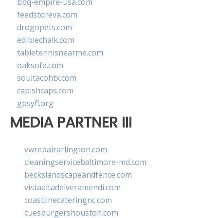
bbq-empire-usa.com
feedstoreva.com
drogopets.com
ediblechalk.com
tabletennisnearme.com
oaksofa.com
soultacohtx.com
capishcaps.com
gpsyfl.org
MEDIA PARTNER III
vwrepairarlington.com
cleaningservicebaltimore-md.com
beckslandscapeandfence.com
vistaaltadelveramendi.com
coastlinecateringnc.com
cuesburgershouston.com