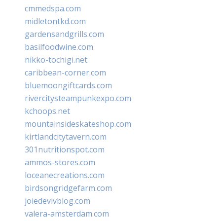
cmmedspa.com
midletontkd.com
gardensandgrills.com
basilfoodwine.com
nikko-tochigi.net
caribbean-corner.com
bluemoongiftcards.com
rivercitysteampunkexpo.com
kchoops.net
mountainsideskateshop.com
kirtlandcitytavern.com
301nutritionspot.com
ammos-stores.com
loceanecreations.com
birdsongridgefarm.com
joiedevivblog.com
valera-amsterdam.com