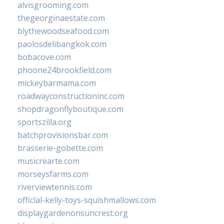
alvisgrooming.com
thegeorginaestate.com
blythewoodseafood.com
paolosdelibangkok.com
bobacove.com
phoone24brookfield.com
mickeybarmama.com
roadwayconstructioninc.com
shopdragonflyboutique.com
sportszilla.org
batchprovisionsbar.com
brasserie-gobette.com
musicrearte.com
morseysfarms.com
riverviewtennis.com
official-kelly-toys-squishmallows.com
displaygardenonsuncrest.org