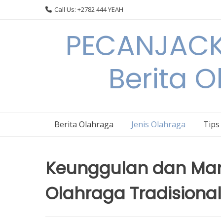
Skip
Call Us: +2782 444 YEAH
to
content
PECANJACK
Berita O
Berita Olahraga
Jenis Olahraga
Tips
Keunggulan dan Man
Olahraga Tradisiona