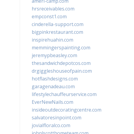
ameri-camp.com
hrsreceivables.com
empconst1.com
cinderella-support.com
bigpinkrestaurant.com
inspirehuahin.com
memmingerspainting.com
jeremypbeasley.com
thesandwichdepotcos.com
drgiggleshouseofpain.com
hotflashdesigns.com
garagenadeau.com
lifestylechauffeurservice.com
EverNewNails.com
insideoutdecoratingcentre.com
salvatoresinpoint.com
jovialfloralco.com
johnlscotthometeam.com