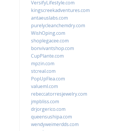
VersifyLifestyle.com
kingscreekadventures.com
antaeuslabs.com
purelycleanchemdry.com
WishOping.com
shoplegacee.com
bonvivantshop.com
CupPlante.com
mpzin.com
stcreal.com
PopUpFlea.com
valueml.com
rebeccatorresjewelry.com
jmpbliss.com
drjorgerico.com
queensushipa.com
wendyweimerdds.com