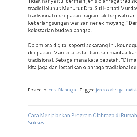
Tidak hanya itu, bermain jenis olahraga tradi
tradisi leluhur. Menurut Dra. Siti Hartati Mu
tradisional merupakan bagian tak terpisahkan 
keberlangsungan warisan nenek moyang.” Deng
kelestarian budaya bangsa.
Dalam era digital seperti sekarang ini, keungg
dilupakan. Mari kita lestarikan dan manfaatk
tradisional. Sebagaimana kata pepatah, “Di mana
kita jaga dan lestarikan olahraga tradisional 
Posted in
Jenis Olahraga
Tagged
jenis olahraga tradis
Post
Cara Menjalankan Program Olahraga di Ruma
Sukses
navigation