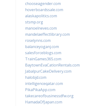
chooseagender.com
hoverboardssale.com
alaskapolitics.com
stsmp.org
manoelneves.com
mandelaeffectlibrary.com
roselynns.com
balanceyoganj.com
salesforceblogs.com
TrainGames365.com
BaytownEvaCationRentals.com
JabalpurCakeDelivery.com
halobjd.com
intelligenceqatar.com
PikaPikaApp.com
takecareofbusinessdfw.org
HamadaOfJapan.com