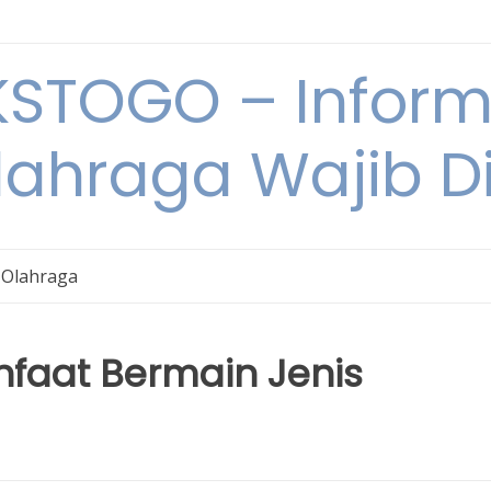
STOGO – Informa
lahraga Wajib D
 Olahraga
faat Bermain Jenis
l