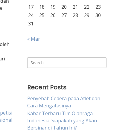
 dan
17
18
19
20
21
22
23
a
24
25
26
27
28
29
30
31
« Mar
boleh
ari
Search
for:
Recent Posts
Penyebab Cedera pada Atlet dan
Cara Mengatasinya
etisi
Kabar Terbaru Tim Olahraga
sional
Indonesia: Siapakah yang Akan
Bersinar di Tahun Ini?