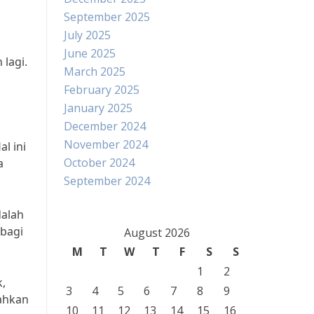
September 2025
July 2025
June 2025
lagi.
March 2025
February 2025
January 2025
December 2024
November 2024
l ini
October 2024
a
September 2024
dalah
 bagi
August 2026
M
T
W
T
F
S
S
1
2
k,
3
4
5
6
7
8
9
bahkan
10
11
12
13
14
15
16