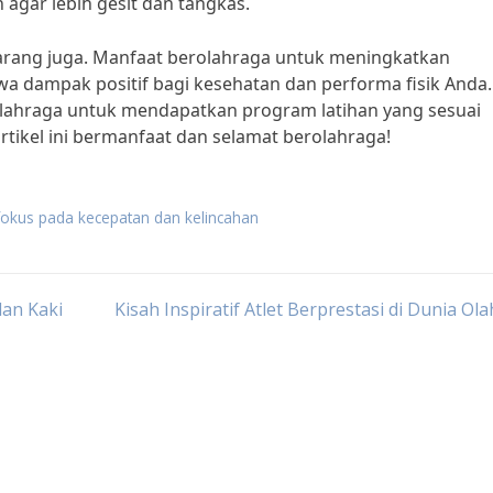
agar lebih gesit dan tangkas.
karang juga. Manfaat berolahraga untuk meningkatkan
 dampak positif bagi kesehatan dan performa fisik Anda.
 olahraga untuk mendapatkan program latihan yang sesuai
ikel ini bermanfaat dan selamat berolahraga!
fokus pada kecepatan dan kelincahan
lan Kaki
Kisah Inspiratif Atlet Berprestasi di Dunia Ol