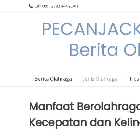
Skip
Call Us: +2782 444 YEAH
to
content
PECANJACK
Berita O
Berita Olahraga
Jenis Olahraga
Tips
Manfaat Berolahrag
Kecepatan dan Keli