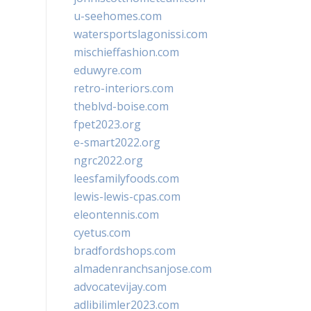
u-seehomes.com
watersportslagonissi.com
mischieffashion.com
eduwyre.com
retro-interiors.com
theblvd-boise.com
fpet2023.org
e-smart2022.org
ngrc2022.org
leesfamilyfoods.com
lewis-lewis-cpas.com
eleontennis.com
cyetus.com
bradfordshops.com
almadenranchsanjose.com
advocatevijay.com
adlibilimler2023.com