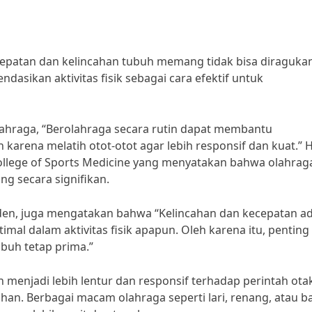
patan dan kelincahan tubuh memang tidak bisa diragukan 
asikan aktivitas fisik sebagai cara efektif untuk
olahraga, “Berolahraga secara rutin dapat membantu
arena melatih otot-otot agar lebih responsif dan kuat.” Ha
College of Sports Medicine yang menyatakan bahwa olahrag
g secara signifikan.
ooden, juga mengatakan bahwa “Kelincahan dan kecepatan a
mal dalam aktivitas fisik apapun. Oleh karena itu, penting
ubuh tetap prima.”
 menjadi lebih lentur dan responsif terhadap perintah ota
an. Berbagai macam olahraga seperti lari, renang, atau 