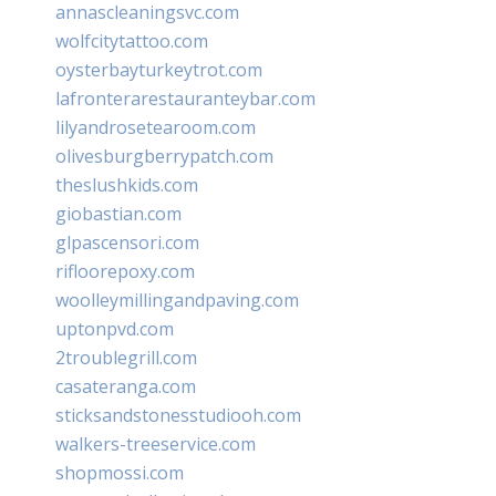
annascleaningsvc.com
wolfcitytattoo.com
oysterbayturkeytrot.com
lafronterarestauranteybar.com
lilyandrosetearoom.com
olivesburgberrypatch.com
theslushkids.com
giobastian.com
glpascensori.com
rifloorepoxy.com
woolleymillingandpaving.com
uptonpvd.com
2troublegrill.com
casateranga.com
sticksandstonesstudiooh.com
walkers-treeservice.com
shopmossi.com