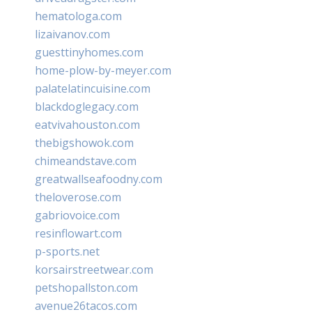
hematologa.com
lizaivanov.com
guesttinyhomes.com
home-plow-by-meyer.com
palatelatincuisine.com
blackdoglegacy.com
eatvivahouston.com
thebigshowok.com
chimeandstave.com
greatwallseafoodny.com
theloverose.com
gabriovoice.com
resinflowart.com
p-sports.net
korsairstreetwear.com
petshopallston.com
avenue26tacos.com