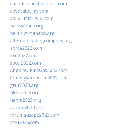
almadenranchsanjose.com
advocatevijay.com
adlibilimler2023.com
naswwebed.org
balithut-manado.org
alteregotradingcompany.org
aprce2022.com
ibie2022.com
sbcc-2022.com
AngolaOilAndGas2022.com
Convoy4Freedom2022.com
grur2023.org
hkhk2023.org
napm2023.org
apsdfd2023.org
forumausape2023.com
imkl2023.com