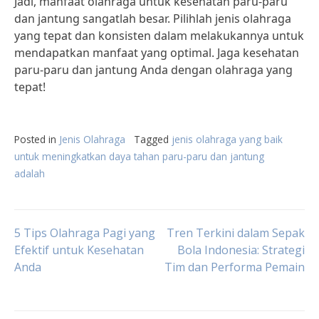
Jadi, manfaat olahraga untuk kesehatan paru-paru
dan jantung sangatlah besar. Pilihlah jenis olahraga
yang tepat dan konsisten dalam melakukannya untuk
mendapatkan manfaat yang optimal. Jaga kesehatan
paru-paru dan jantung Anda dengan olahraga yang
tepat!
Posted in
Jenis Olahraga
Tagged
jenis olahraga yang baik
untuk meningkatkan daya tahan paru-paru dan jantung
adalah
Post
5 Tips Olahraga Pagi yang
Tren Terkini dalam Sepak
Efektif untuk Kesehatan
Bola Indonesia: Strategi
Anda
Tim dan Performa Pemain
navigation