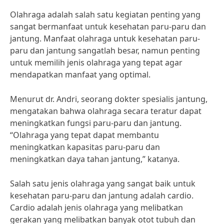
Olahraga adalah salah satu kegiatan penting yang
sangat bermanfaat untuk kesehatan paru-paru dan
jantung. Manfaat olahraga untuk kesehatan paru-
paru dan jantung sangatlah besar, namun penting
untuk memilih jenis olahraga yang tepat agar
mendapatkan manfaat yang optimal.
Menurut dr. Andri, seorang dokter spesialis jantung,
mengatakan bahwa olahraga secara teratur dapat
meningkatkan fungsi paru-paru dan jantung.
“Olahraga yang tepat dapat membantu
meningkatkan kapasitas paru-paru dan
meningkatkan daya tahan jantung,” katanya.
Salah satu jenis olahraga yang sangat baik untuk
kesehatan paru-paru dan jantung adalah cardio.
Cardio adalah jenis olahraga yang melibatkan
gerakan yang melibatkan banyak otot tubuh dan