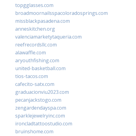
topgglasses.com
broadmoornailsspacoloradosprings.com
missblackpasadena.com
anneskitchen.org
valenciamarketytaqueria.com
reefrecordsllc.com
alawaffle.com
aryouthfishing.com
united-basketball.com
tios-tacos.com
cafecito-satx.com
graduacionviu2023.com
pecanjackstogo.com
zengardendayspa.com
sparklejewelryinc.com
ironcladtattoostudio.com
bruinshome.com