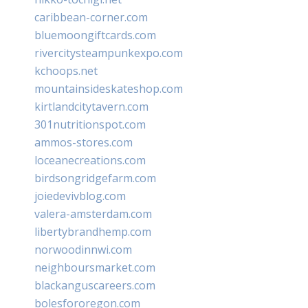
caribbean-corner.com
bluemoongiftcards.com
rivercitysteampunkexpo.com
kchoops.net
mountainsideskateshop.com
kirtlandcitytavern.com
301nutritionspot.com
ammos-stores.com
loceanecreations.com
birdsongridgefarm.com
joiedevivblog.com
valera-amsterdam.com
libertybrandhemp.com
norwoodinnwi.com
neighboursmarket.com
blackanguscareers.com
bolesfororegon.com