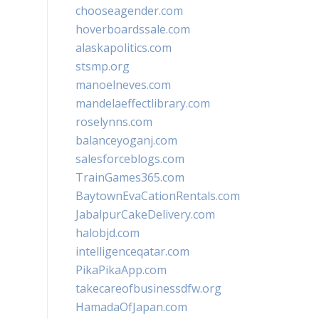
chooseagender.com
hoverboardssale.com
alaskapolitics.com
stsmp.org
manoelneves.com
mandelaeffectlibrary.com
roselynns.com
balanceyoganj.com
salesforceblogs.com
TrainGames365.com
BaytownEvaCationRentals.com
JabalpurCakeDelivery.com
halobjd.com
intelligenceqatar.com
PikaPikaApp.com
takecareofbusinessdfw.org
HamadaOfJapan.com