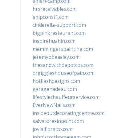
ameri-camp.com
hrsreceivables.com
empconst1.com
cinderella-support.com
bigpinkrestaurant.com
inspirehuahin.com
memmingerspainting.com
jeremypbeasley.com
thesandwichdepotcos.com
drgiggleshouseofpain.com
hotflashdesigns.com
garagenadeau.com
lifestylechauffeurservice.com
EverNewNails.com
insideoutdecoratingcentre.com
salvatoresinpoint.com
jovialfloralco.com
johnlscotthometeam.com