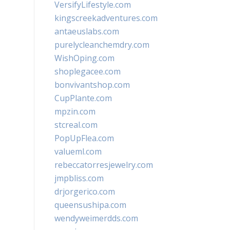
VersifyLifestyle.com
kingscreekadventures.com
antaeuslabs.com
purelycleanchemdry.com
WishOping.com
shoplegacee.com
bonvivantshop.com
CupPlante.com
mpzin.com
stcreal.com
PopUpFlea.com
valueml.com
rebeccatorresjewelry.com
jmpbliss.com
drjorgerico.com
queensushipa.com
wendyweimerdds.com