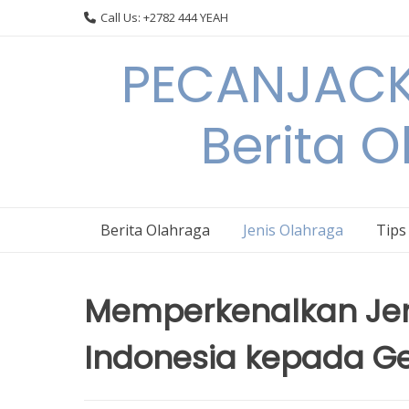
Skip
Call Us: +2782 444 YEAH
to
content
PECANJACK
Berita O
Berita Olahraga
Jenis Olahraga
Tips
Memperkenalkan Jeni
Indonesia kepada G