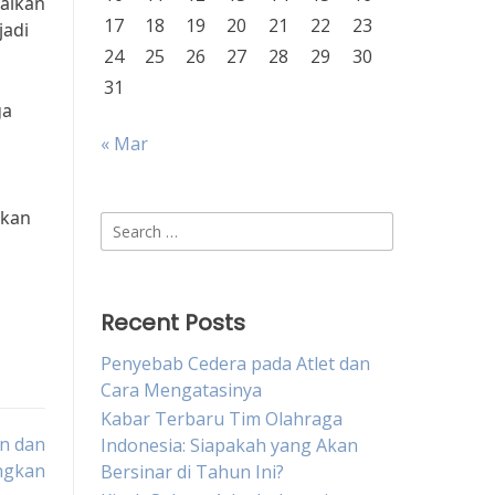
nalkan
17
18
19
20
21
22
23
jadi
24
25
26
27
28
29
30
31
ga
« Mar
skan
Search
for:
Recent Posts
Penyebab Cedera pada Atlet dan
Cara Mengatasinya
Kabar Terbaru Tim Olahraga
n dan
Indonesia: Siapakah yang Akan
ngkan
Bersinar di Tahun Ini?