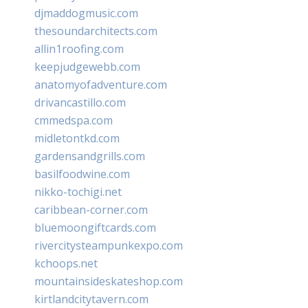
djmaddogmusic.com
thesoundarchitects.com
allin1roofing.com
keepjudgewebb.com
anatomyofadventure.com
drivancastillo.com
cmmedspa.com
midletontkd.com
gardensandgrills.com
basilfoodwine.com
nikko-tochigi.net
caribbean-corner.com
bluemoongiftcards.com
rivercitysteampunkexpo.com
kchoops.net
mountainsideskateshop.com
kirtlandcitytavern.com