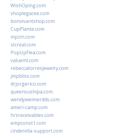
WishOping.com
shoplegacee.com
bonvivantshop.com
CupPlante.com
mpzin.com
stcreal.com
PopUpFlea.com
valueml.com
rebeccatorresjewelry.com
jmpbliss.com
drjorgerico.com
queensushipa.com
wendyweimerdds.com
ameri-camp.com
hrsreceivables.com
empconst1.com
cinderella-support.com