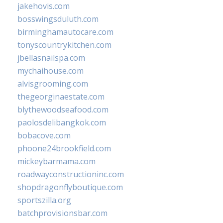
jakehovis.com
bosswingsduluth.com
birminghamautocare.com
tonyscountrykitchen.com
jbellasnailspa.com
mychaihouse.com
alvisgrooming.com
thegeorginaestate.com
blythewoodseafood.com
paolosdelibangkok.com
bobacove.com
phoone24brookfield.com
mickeybarmama.com
roadwayconstructioninc.com
shopdragonflyboutique.com
sportszilla.org
batchprovisionsbar.com