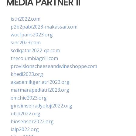
MEDIA PARTNER II
isth2022.com
p2b2pabi2023-makassar.com
wocfparis2023.org
sinc2023.com
scdlqatar2022-qa.com
thecolumbiagrill.com
provisionscheeseandwineshoppe.com
khedi2023.org
akademikgeriatri2023.org
marmarapediatri2023.org
emchie2023.org
girisimselradyoloji2022.org
utcd2022.org
biosensor2022.org
ialp2022.org