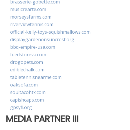
brasserie-gobette.com
musicrearte.com
morseysfarms.com
riverviewtennis.com
official-kelly-toys-squishmallows.com
displaygardenonsuncrest.org
bbq-empire-usa.com
feedstoreva.com
drogopets.com
ediblechalk.com
tabletennisnearme.com
oaksofa.com
soultacohtx.com
capishcaps.com
gpsyfl.org
MEDIA PARTNER III