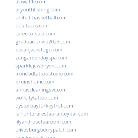
alawaffle.com
aryouthfishing.com
united-basketball.com
tios-tacos.com
cafecito-satx.com
graduacionviu2023.com
pecanjackstogo.com
zengardendayspa.com
sparklejewelryinc.com
ironcladtattoostudio.com
bruinshome.com
annascleaningsvc.com
wolfcitytattoo.com
oysterbayturkeytrot.com
lafronterarestauranteybar.com
lilyandrosetearoom.com
olivesburgberrypatch.com
theslushkids.com