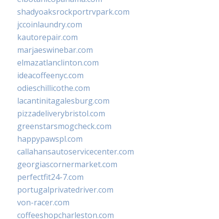
shadyoaksrockportrvpark.com
jccoinlaundry.com
kautorepair.com
marjaeswinebar.com
elmazatlanclinton.com
ideacoffeenyc.com
odieschillicothe.com
lacantinitagalesburg.com
pizzadeliverybristol.com
greenstarsmogcheck.com
happypawspl.com
callahansautoservicecenter.com
georgiascornermarket.com
perfectfit24-7.com
portugalprivatedriver.com
von-racer.com
coffeeshopcharleston.com