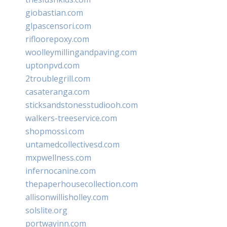
giobastian.com
glpascensori.com
rifloorepoxy.com
woolleymillingandpaving.com
uptonpvd.com
2troublegrill.com
casateranga.com
sticksandstonesstudiooh.com
walkers-treeservice.com
shopmossi.com
untamedcollectivesd.com
mxpwellness.com
infernocanine.com
thepaperhousecollection.com
allisonwillisholley.com
solslite.org
portwayinn.com