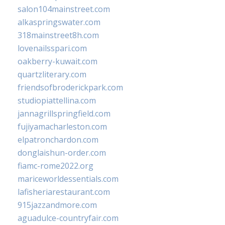
salon104mainstreet.com
alkaspringswater.com
318mainstreet8h.com
lovenailsspari.com
oakberry-kuwait.com
quartzliterary.com
friendsofbroderickpark.com
studiopiattellina.com
jannagrillspringfield.com
fujiyamacharleston.com
elpatronchardon.com
donglaishun-order.com
fiamc-rome2022.org
mariceworldessentials.com
lafisheriarestaurant.com
915jazzandmore.com
aguadulce-countryfair.com