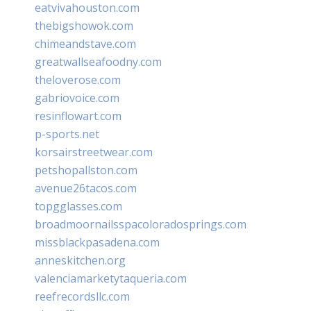
eatvivahouston.com
thebigshowok.com
chimeandstave.com
greatwallseafoodny.com
theloverose.com
gabriovoice.com
resinflowart.com
p-sports.net
korsairstreetwear.com
petshopallston.com
avenue26tacos.com
topgglasses.com
broadmoornailsspacoloradosprings.com
missblackpasadena.com
anneskitchen.org
valenciamarketytaqueria.com
reefrecordsllc.com