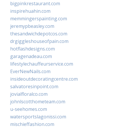
bigpinkrestaurant.com
inspirehuahin.com
memmingerspainting.com
jeremypbeasley.com
thesandwichdepotcos.com
drgiggleshouseofpain.com
hotflashdesigns.com
garagenadeau.com
lifestylechauffeurservice.com
EverNewNails.com
insideoutdecoratingcentre.com
salvatoresinpoint.com
jovialfloralco.com
johnlscotthometeam.com
u-seehomes.com
watersportslagonissi.com
mischieffashion.com