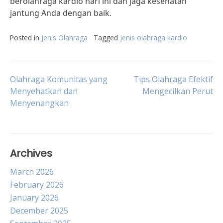
berolahraga kardio hari ini dan jaga kesehatan
jantung Anda dengan baik.
Posted in
Jenis Olahraga
Tagged
jenis olahraga kardio
Post
Olahraga Komunitas yang
Tips Olahraga Efektif
Menyehatkan dan
Mengecilkan Perut
Menyenangkan
navigation
Archives
March 2026
February 2026
January 2026
December 2025