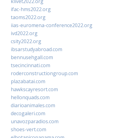
klivet2022.org
ifac-hms2022.org
taoms2022.org
iias-euromena-conference2022.org
ivd2022.org
csity2022.org
ibsarstudyabroad.com
bennusehgall.com
tsecincinnati.com
roderconstructiongroup.com
plazabatai.com
hawkscayresort.com
hellonquads.com
diarioanimales.com
decogaleri.com
unavozparadios.com
shoes-vert.com
elbotanicopanama.com