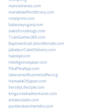
manoelneves.com
mandelaeffectlibrary.com
roselynns.com
balanceyoganj.com
salesforceblogs.com
TrainGames365.com
BaytownEvaCationRentals.com
JabalpurCakeDelivery.com
halobjd.com
intelligenceqatar.com
PikaPikaApp.com
takecareofbusinessdfw.org
HamadaOfJapan.com
VersifyLifestyle.com
kingscreekadventures.com
antaeuslabs.com
purelycleanchemdry.com