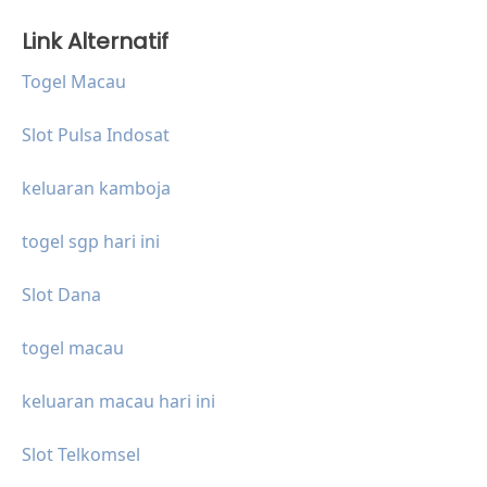
Link Alternatif
Togel Macau
Slot Pulsa Indosat
keluaran kamboja
togel sgp hari ini
Slot Dana
togel macau
keluaran macau hari ini
Slot Telkomsel