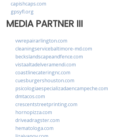
capishcaps.com
gpsyfl.org
MEDIA PARTNER III
vwrepairarlington.com
cleaningservicebaltimore-md.com
beckslandscapeandfence.com
vistaaltadelveramendi.com
coastlinecateringnc.com
cuesburgershouston.com
psicologiaespecializadaencampeche.com
dmtacos.com
crescentstreetprinting.com
hornopizza.com
driveadragster.com
hematologa.com
lizaivanov.com