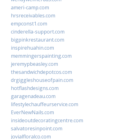
ameri-camp.com
hrsreceivables.com
empconst1.com
cinderella-support.com
bigpinkrestaurant.com
inspirehuahin.com
memmingerspainting.com
jeremypbeasley.com
thesandwichdepotcos.com
drgiggleshouseofpain.com
hotflashdesigns.com
garagenadeau.com
lifestylechauffeurservice.com
EverNewNails.com
insideoutdecoratingcentre.com
salvatoresinpoint.com
jovialfloralco.com