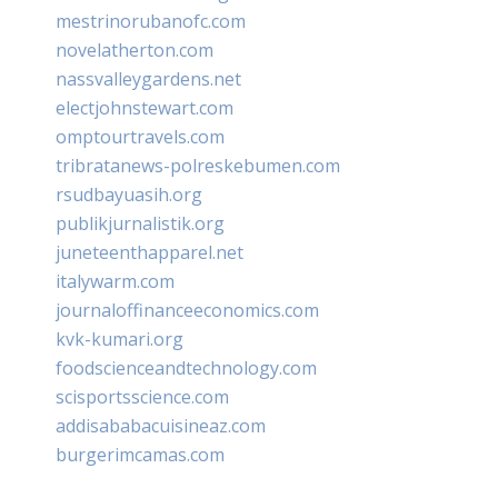
mestrinorubanofc.com
novelatherton.com
nassvalleygardens.net
electjohnstewart.com
omptourtravels.com
tribratanews-polreskebumen.com
rsudbayuasih.org
publikjurnalistik.org
juneteenthapparel.net
italywarm.com
journaloffinanceeconomics.com
kvk-kumari.org
foodscienceandtechnology.com
scisportsscience.com
addisababacuisineaz.com
burgerimcamas.com