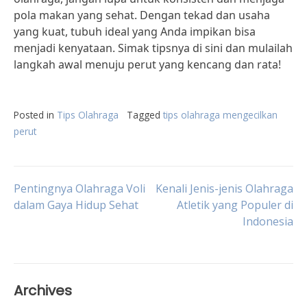
pola makan yang sehat. Dengan tekad dan usaha
yang kuat, tubuh ideal yang Anda impikan bisa
menjadi kenyataan. Simak tipsnya di sini dan mulailah
langkah awal menuju perut yang kencang dan rata!
Posted in
Tips Olahraga
Tagged
tips olahraga mengecilkan
perut
Post
Pentingnya Olahraga Voli
Kenali Jenis-jenis Olahraga
dalam Gaya Hidup Sehat
Atletik yang Populer di
Indonesia
navigation
Archives