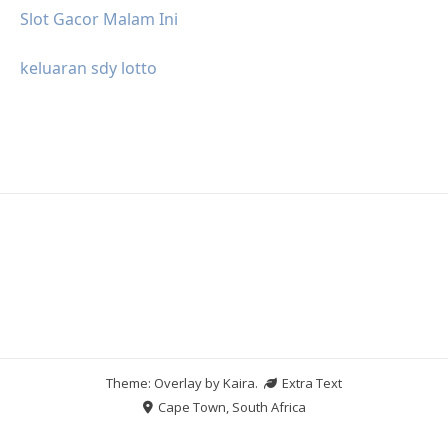
Slot Gacor Malam Ini
keluaran sdy lotto
Theme: Overlay by
Kaira
.
Extra Text
Cape Town, South Africa