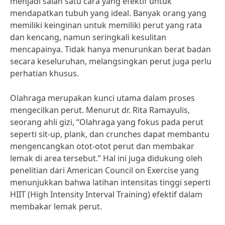
menjadi salah satu cara yang efektif untuk
mendapatkan tubuh yang ideal. Banyak orang yang
memiliki keinginan untuk memiliki perut yang rata
dan kencang, namun seringkali kesulitan
mencapainya. Tidak hanya menurunkan berat badan
secara keseluruhan, melangsingkan perut juga perlu
perhatian khusus.
Olahraga merupakan kunci utama dalam proses
mengecilkan perut. Menurut dr. Rita Ramayulis,
seorang ahli gizi, “Olahraga yang fokus pada perut
seperti sit-up, plank, dan crunches dapat membantu
mengencangkan otot-otot perut dan membakar
lemak di area tersebut.” Hal ini juga didukung oleh
penelitian dari American Council on Exercise yang
menunjukkan bahwa latihan intensitas tinggi seperti
HIIT (High Intensity Interval Training) efektif dalam
membakar lemak perut.