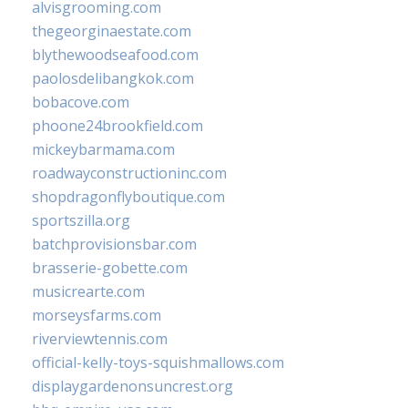
alvisgrooming.com
thegeorginaestate.com
blythewoodseafood.com
paolosdelibangkok.com
bobacove.com
phoone24brookfield.com
mickeybarmama.com
roadwayconstructioninc.com
shopdragonflyboutique.com
sportszilla.org
batchprovisionsbar.com
brasserie-gobette.com
musicrearte.com
morseysfarms.com
riverviewtennis.com
official-kelly-toys-squishmallows.com
displaygardenonsuncrest.org