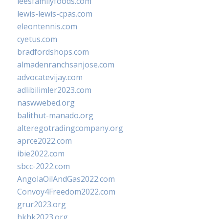
leesfamilyfoods.com
lewis-lewis-cpas.com
eleontennis.com
cyetus.com
bradfordshops.com
almadenranchsanjose.com
advocatevijay.com
adlibilimler2023.com
naswwebed.org
balithut-manado.org
alteregotradingcompany.org
aprce2022.com
ibie2022.com
sbcc-2022.com
AngolaOilAndGas2022.com
Convoy4Freedom2022.com
grur2023.org
hkhk2023.org