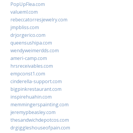
PopUpFlea.com
valueml.com
rebeccatorresjewelry.com
jmpbliss.com
drjorgerico.com
queensushipa.com
wendyweimerdds.com
ameri-camp.com
hrsreceivables.com
empconst1.com
cinderella-support.com
bigpinkrestaurant.com
inspirehuahin.com
memmingerspainting.com
jeremypbeasley.com
thesandwichdepotcos.com
drgiggleshouseofpain.com