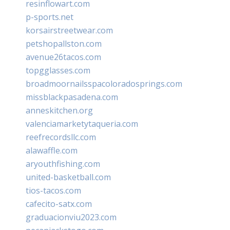
resinflowart.com
p-sports.net
korsairstreetwear.com
petshopallston.com
avenue26tacos.com
topgglasses.com
broadmoornailsspacoloradosprings.com
missblackpasadena.com
anneskitchen.org
valenciamarketytaqueria.com
reefrecordsllc.com
alawaffle.com
aryouthfishing.com
united-basketball.com
tios-tacos.com
cafecito-satx.com
graduacionviu2023.com