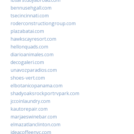
ibsarstudyabroad.com
bennusehgall.com
tsecincinnati.com
roderconstructiongroup.com
plazabatai.com
hawkscayresort.com
hellonquads.com
diarioanimales.com
decogaleri.com
unavozparadios.com
shoes-vert.com
elbotanicopanama.com
shadyoaksrockportrvpark.com
jccoinlaundry.com
kautorepair.com
marjaeswinebar.com
elmazatlanclinton.com
ideacoffeenyc.com