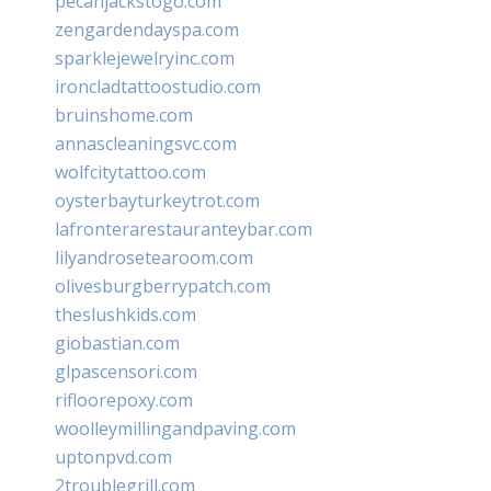
pecanjackstogo.com
zengardendayspa.com
sparklejewelryinc.com
ironcladtattoostudio.com
bruinshome.com
annascleaningsvc.com
wolfcitytattoo.com
oysterbayturkeytrot.com
lafronterarestauranteybar.com
lilyandrosetearoom.com
olivesburgberrypatch.com
theslushkids.com
giobastian.com
glpascensori.com
rifloorepoxy.com
woolleymillingandpaving.com
uptonpvd.com
2troublegrill.com