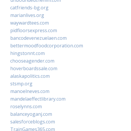
unboundedthefilm.com
catfriends-bg.org
marianlives.org
waywardtees.com
pidfloorsexpress.com
bancodevenezuelaen.com
bettermoodfoodcorporation.com
hingstonnt.com
chooseagender.com
hoverboardssale.com
alaskapolitics.com
stsmp.org
manoelneves.com
mandelaeffectlibrary.com
roselynns.com
balanceyoganj.com
salesforceblogs.com
TrainGames365.com