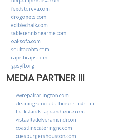
bbq-empire-usa.com
feedstoreva.com
drogopets.com
ediblechalk.com
tabletennisnearme.com
oaksofa.com
soultacohtx.com
capishcaps.com
gpsyfl.org
MEDIA PARTNER III
vwrepairarlington.com
cleaningservicebaltimore-md.com
beckslandscapeandfence.com
vistaaltadelveramendi.com
coastlinecateringnc.com
cuesburgershouston.com