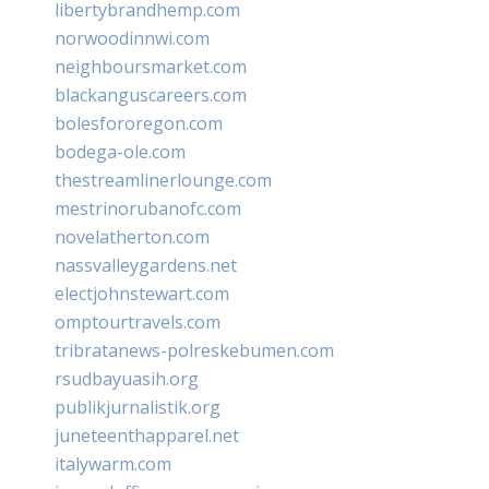
libertybrandhemp.com
norwoodinnwi.com
neighboursmarket.com
blackanguscareers.com
bolesfororegon.com
bodega-ole.com
thestreamlinerlounge.com
mestrinorubanofc.com
novelatherton.com
nassvalleygardens.net
electjohnstewart.com
omptourtravels.com
tribratanews-polreskebumen.com
rsudbayuasih.org
publikjurnalistik.org
juneteenthapparel.net
italywarm.com