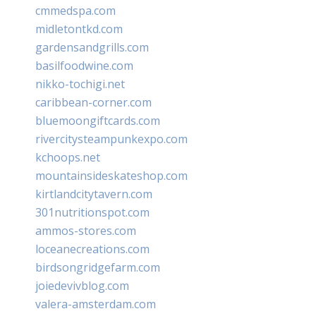
cmmedspa.com
midletontkd.com
gardensandgrills.com
basilfoodwine.com
nikko-tochigi.net
caribbean-corner.com
bluemoongiftcards.com
rivercitysteampunkexpo.com
kchoops.net
mountainsideskateshop.com
kirtlandcitytavern.com
301nutritionspot.com
ammos-stores.com
loceanecreations.com
birdsongridgefarm.com
joiedevivblog.com
valera-amsterdam.com