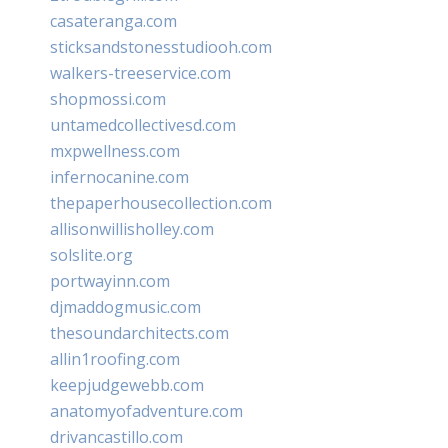
casateranga.com
sticksandstonesstudiooh.com
walkers-treeservice.com
shopmossi.com
untamedcollectivesd.com
mxpwellness.com
infernocanine.com
thepaperhousecollection.com
allisonwillisholley.com
solslite.org
portwayinn.com
djmaddogmusic.com
thesoundarchitects.com
allin1roofing.com
keepjudgewebb.com
anatomyofadventure.com
drivancastillo.com