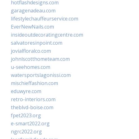
hotflashdesigns.com
garagenadeau.com
lifestylechauffeurservice.com
EverNewNails.com
insideoutdecoratingcentre.com
salvatoresinpoint.com
jovialfloralco.com
johnlscotthometeam.com
u-seehomes.com
watersportslagonissi.com
mischieffashion.com
eduwyre.com
retro-interiors.com
theblvd-boise.com
fpet2023.org
e-smart2022.org
ngrc2022.org