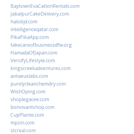
BaytownEvaCationRentals.com
JabalpurCakeDelivery.com
halobjd.com
intelligenceqatar.com
PikaPikaApp.com
takecareofbusinessdfw.org
HamadaOfJapan.com
VersifyLifestyle.com
kingscreekadventures.com
antaeuslabs.com
purelycleanchemdry.com
WishOping.com
shoplegacee.com
bonvivantshop.com
CupPlante.com
mpzin.com
stcreal.com