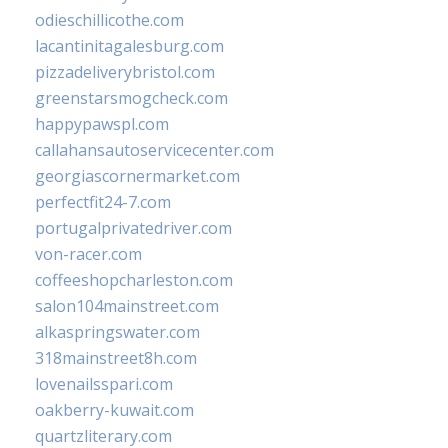
odieschillicothe.com
lacantinitagalesburg.com
pizzadeliverybristol.com
greenstarsmogcheck.com
happypawspl.com
callahansautoservicecenter.com
georgiascornermarket.com
perfectfit24-7.com
portugalprivatedriver.com
von-racer.com
coffeeshopcharleston.com
salon104mainstreet.com
alkaspringswater.com
318mainstreet8h.com
lovenailsspari.com
oakberry-kuwait.com
quartzliterary.com