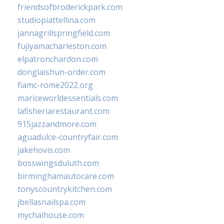
friendsofbroderickpark.com
studiopiattellina.com
jannagrillspringfield.com
fujiyamacharleston.com
elpatronchardon.com
donglaishun-order.com
fiamc-rome2022.org
mariceworldessentials.com
lafisheriarestaurant.com
915jazzandmore.com
aguadulce-countryfair.com
jakehovis.com
bosswingsduluth.com
birminghamautocare.com
tonyscountrykitchen.com
jbellasnailspa.com
mychaihouse.com