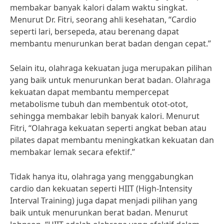
membakar banyak kalori dalam waktu singkat.
Menurut Dr. Fitri, seorang ahli kesehatan, “Cardio
seperti lari, bersepeda, atau berenang dapat
membantu menurunkan berat badan dengan cepat.”
Selain itu, olahraga kekuatan juga merupakan pilihan
yang baik untuk menurunkan berat badan. Olahraga
kekuatan dapat membantu mempercepat
metabolisme tubuh dan membentuk otot-otot,
sehingga membakar lebih banyak kalori. Menurut
Fitri, “Olahraga kekuatan seperti angkat beban atau
pilates dapat membantu meningkatkan kekuatan dan
membakar lemak secara efektif.”
Tidak hanya itu, olahraga yang menggabungkan
cardio dan kekuatan seperti HIIT (High-Intensity
Interval Training) juga dapat menjadi pilihan yang
baik untuk menurunkan berat badan. Menurut