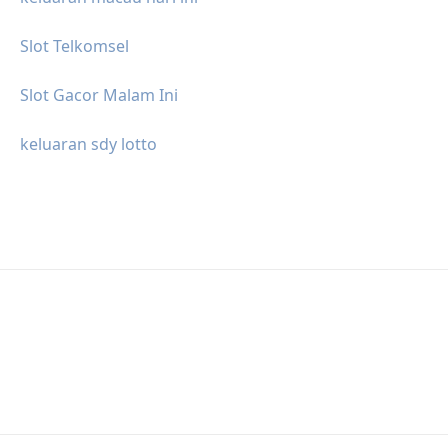
Slot Telkomsel
Slot Gacor Malam Ini
keluaran sdy lotto