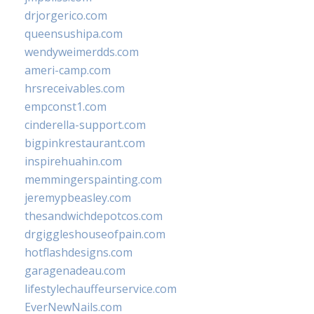
drjorgerico.com
queensushipa.com
wendyweimerdds.com
ameri-camp.com
hrsreceivables.com
empconst1.com
cinderella-support.com
bigpinkrestaurant.com
inspirehuahin.com
memmingerspainting.com
jeremypbeasley.com
thesandwichdepotcos.com
drgiggleshouseofpain.com
hotflashdesigns.com
garagenadeau.com
lifestylechauffeurservice.com
EverNewNails.com