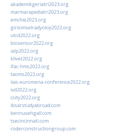
akademikgeriatri2023.org
marmarapediatri2023.org
emchie2023.org
girisimselradyoloji2022.org
utcd2022.org
biosensor2022.org
ialp2022.org
klivet2022.org
ifac-hms2022.org
taoms2022.org
iias-euromena-conference2022.org
ivd2022.org
csity2022.org
ibsarstudyabroad.com
bennusehgall.com
tsecincinnati.com
roderconstructiongroup.com