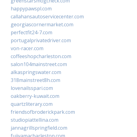
greenstarsmogcheck.com
happypawspl.com
callahansautoservicecenter.com
georgiascornermarket.com
perfectfit24-7.com
portugalprivatedriver.com
von-racer.com
coffeeshopcharleston.com
salon104mainstreet.com
alkaspringswater.com
318mainstreet8h.com
lovenailsspari.com
oakberry-kuwait.com
quartzliterary.com
friendsofbroderickpark.com
studiopiattellina.com
jannagrillspringfield.com
fujiyamacharleston.com