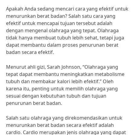
Apakah Anda sedang mencari cara yang efektif untuk
menurunkan berat badan? Salah satu cara yang
efektif untuk mencapai tujuan tersebut adalah
dengan mengenal olahraga yang tepat. Olahraga
tidak hanya membuat tubuh lebih sehat, tetapi juga
dapat membantu dalam proses penurunan berat
badan secara efektif.
Menurut ahli gizi, Sarah Johnson, “Olahraga yang
tepat dapat membantu meningkatkan metabolisme
tubuh dan membakar kalori lebih efektif.” Oleh
karena itu, penting untuk memilih olahraga yang
sesuai dengan kebutuhan tubuh dan tujuan
penurunan berat badan.
Salah satu olahraga yang direkomendasikan untuk
menurunkan berat badan secara efektif adalah
cardio. Cardio merupakan jenis olahraga yang dapat