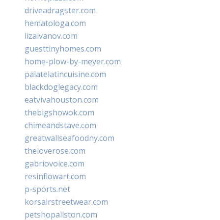
driveadragster.com
hematologa.com
lizaivanov.com
guesttinyhomes.com
home-plow-by-meyer.com
palatelatincuisine.com
blackdoglegacy.com
eatvivahouston.com
thebigshowok.com
chimeandstave.com
greatwallseafoodny.com
theloverose.com
gabriovoice.com
resinflowart.com
p-sports.net
korsairstreetwear.com
petshopallston.com