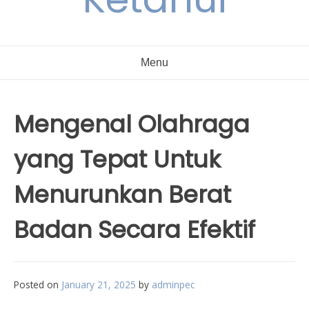
Menu
Mengenal Olahraga
yang Tepat Untuk
Menurunkan Berat
Badan Secara Efektif
Posted on
January 21, 2025
by
adminpec