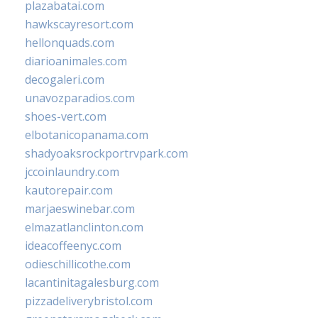
plazabatai.com
hawkscayresort.com
hellonquads.com
diarioanimales.com
decogaleri.com
unavozparadios.com
shoes-vert.com
elbotanicopanama.com
shadyoaksrockportrvpark.com
jccoinlaundry.com
kautorepair.com
marjaeswinebar.com
elmazatlanclinton.com
ideacoffeenyc.com
odieschillicothe.com
lacantinitagalesburg.com
pizzadeliverybristol.com