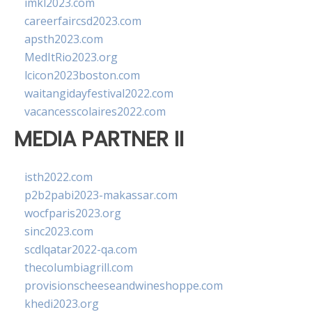
imkl2023.com
careerfaircsd2023.com
apsth2023.com
MedItRio2023.org
lcicon2023boston.com
waitangidayfestival2022.com
vacancesscolaires2022.com
MEDIA PARTNER II
isth2022.com
p2b2pabi2023-makassar.com
wocfparis2023.org
sinc2023.com
scdlqatar2022-qa.com
thecolumbiagrill.com
provisionscheeseandwineshoppe.com
khedi2023.org