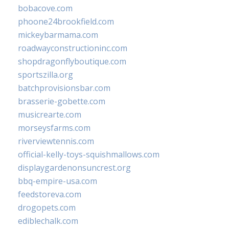
bobacove.com
phoone24brookfield.com
mickeybarmama.com
roadwayconstructioninc.com
shopdragonflyboutique.com
sportszilla.org
batchprovisionsbar.com
brasserie-gobette.com
musicrearte.com
morseysfarms.com
riverviewtennis.com
official-kelly-toys-squishmallows.com
displaygardenonsuncrest.org
bbq-empire-usa.com
feedstoreva.com
drogopets.com
ediblechalk.com