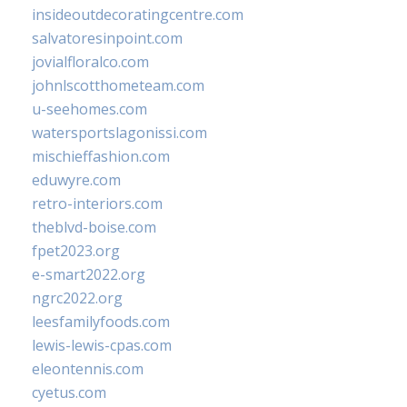
insideoutdecoratingcentre.com
salvatoresinpoint.com
jovialfloralco.com
johnlscotthometeam.com
u-seehomes.com
watersportslagonissi.com
mischieffashion.com
eduwyre.com
retro-interiors.com
theblvd-boise.com
fpet2023.org
e-smart2022.org
ngrc2022.org
leesfamilyfoods.com
lewis-lewis-cpas.com
eleontennis.com
cyetus.com