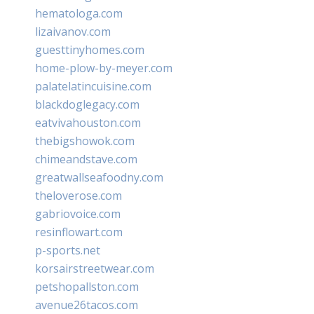
hematologa.com
lizaivanov.com
guesttinyhomes.com
home-plow-by-meyer.com
palatelatincuisine.com
blackdoglegacy.com
eatvivahouston.com
thebigshowok.com
chimeandstave.com
greatwallseafoodny.com
theloverose.com
gabriovoice.com
resinflowart.com
p-sports.net
korsairstreetwear.com
petshopallston.com
avenue26tacos.com