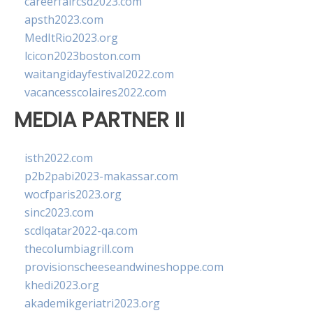
careerfaircsd2023.com
apsth2023.com
MedItRio2023.org
lcicon2023boston.com
waitangidayfestival2022.com
vacancesscolaires2022.com
MEDIA PARTNER II
isth2022.com
p2b2pabi2023-makassar.com
wocfparis2023.org
sinc2023.com
scdlqatar2022-qa.com
thecolumbiagrill.com
provisionscheeseandwineshoppe.com
khedi2023.org
akademikgeriatri2023.org