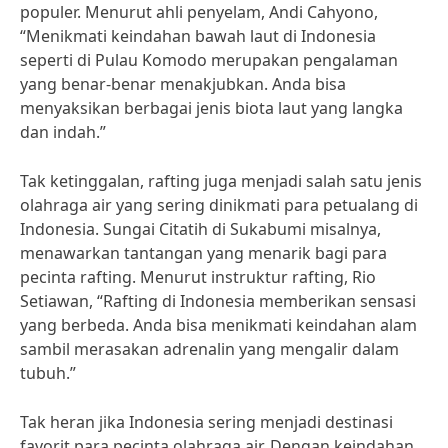
populer. Menurut ahli penyelam, Andi Cahyono,
“Menikmati keindahan bawah laut di Indonesia
seperti di Pulau Komodo merupakan pengalaman
yang benar-benar menakjubkan. Anda bisa
menyaksikan berbagai jenis biota laut yang langka
dan indah.”
Tak ketinggalan, rafting juga menjadi salah satu jenis
olahraga air yang sering dinikmati para petualang di
Indonesia. Sungai Citatih di Sukabumi misalnya,
menawarkan tantangan yang menarik bagi para
pecinta rafting. Menurut instruktur rafting, Rio
Setiawan, “Rafting di Indonesia memberikan sensasi
yang berbeda. Anda bisa menikmati keindahan alam
sambil merasakan adrenalin yang mengalir dalam
tubuh.”
Tak heran jika Indonesia sering menjadi destinasi
favorit para pecinta olahraga air. Dengan keindahan