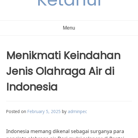
Menu
Menikmati Keindahan
Jenis Olahraga Air di
Indonesia
Posted on
February 5, 2025
by
adminpec
Indonesia memang dikenal sebagai surganya para