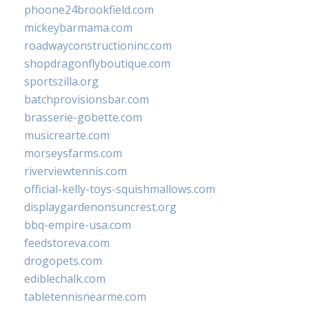
phoone24brookfield.com
mickeybarmama.com
roadwayconstructioninc.com
shopdragonflyboutique.com
sportszilla.org
batchprovisionsbar.com
brasserie-gobette.com
musicrearte.com
morseysfarms.com
riverviewtennis.com
official-kelly-toys-squishmallows.com
displaygardenonsuncrest.org
bbq-empire-usa.com
feedstoreva.com
drogopets.com
ediblechalk.com
tabletennisnearme.com