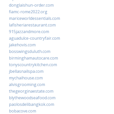
donglaishun-order.com
fiamc-rome2022.org
mariceworldessentials.com
lafisheriarestaurant.com
915jazzandmore.com
aguadulce-countryfair.com
jakehovis.com
bosswingsduluth.com
birminghamautocare.com
tonyscountrykitchen.com
jbellasnailspa.com
mychaihouse.com
alvisgrooming.com
thegeorginaestate.com
blythewoodseafood.com
paolosdelibangkok.com
bobacove.com