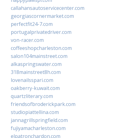
happypawspl.com
callahansautoservicecenter.com
georgiascornermarket.com
perfectfit24-7.com
portugalprivatedriver.com
von-racer.com
coffeeshopcharleston.com
salon104mainstreet.com
alkaspringswater.com
318mainstreet8h.com
lovenailsspari.com
oakberry-kuwait.com
quartzliterary.com
friendsofbroderickpark.com
studiopiattellina.com
jannagrillspringfield.com
fujiyamacharleston.com
elpatronchardon.com