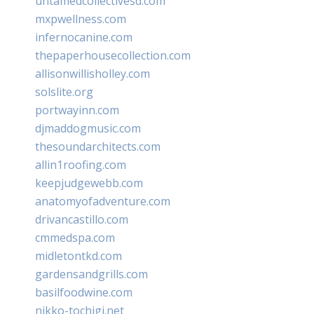
untamedcollectivesd.com
mxpwellness.com
infernocanine.com
thepaperhousecollection.com
allisonwillisholley.com
solslite.org
portwayinn.com
djmaddogmusic.com
thesoundarchitects.com
allin1roofing.com
keepjudgewebb.com
anatomyofadventure.com
drivancastillo.com
cmmedspa.com
midletontkd.com
gardensandgrills.com
basilfoodwine.com
nikko-tochigi.net