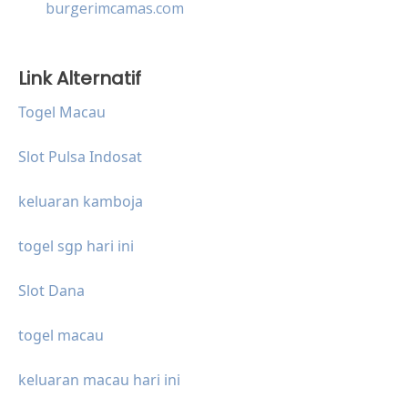
burgerimcamas.com
Link Alternatif
Togel Macau
Slot Pulsa Indosat
keluaran kamboja
togel sgp hari ini
Slot Dana
togel macau
keluaran macau hari ini