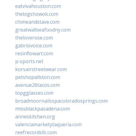
eatvivahouston.com
thebigshowok.com
chimeandstave.com
greatwallseafoodny.com
theloverose.com
gabriovoice.com
resinflowart.com
p-sports.net
korsairstreetwear.com
petshopallston.com
avenue26tacos.com
topgglasses.com
broadmoornailsspacoloradosprings.com
missblackpasadena.com
anneskitchen.org
valenciamarketytaqueria.com
reefrecordsllc.com