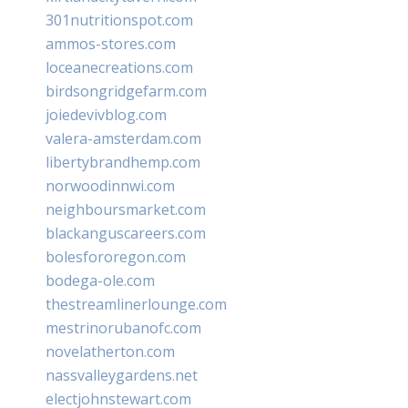
301nutritionspot.com
ammos-stores.com
loceanecreations.com
birdsongridgefarm.com
joiedevivblog.com
valera-amsterdam.com
libertybrandhemp.com
norwoodinnwi.com
neighboursmarket.com
blackanguscareers.com
bolesfororegon.com
bodega-ole.com
thestreamlinerlounge.com
mestrinorubanofc.com
novelatherton.com
nassvalleygardens.net
electjohnstewart.com