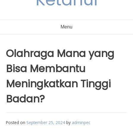
Menu
Olahraga Mana yang
Bisa Membantu
Meningkatkan Tinggi
Badan?
Posted on
September 25, 2024
by
adminpec