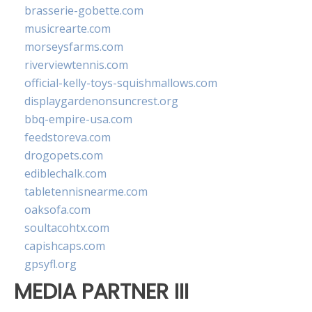
brasserie-gobette.com
musicrearte.com
morseysfarms.com
riverviewtennis.com
official-kelly-toys-squishmallows.com
displaygardenonsuncrest.org
bbq-empire-usa.com
feedstoreva.com
drogopets.com
ediblechalk.com
tabletennisnearme.com
oaksofa.com
soultacohtx.com
capishcaps.com
gpsyfl.org
MEDIA PARTNER III