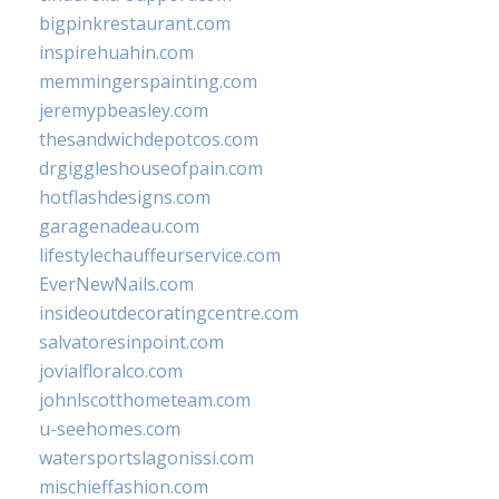
bigpinkrestaurant.com
inspirehuahin.com
memmingerspainting.com
jeremypbeasley.com
thesandwichdepotcos.com
drgiggleshouseofpain.com
hotflashdesigns.com
garagenadeau.com
lifestylechauffeurservice.com
EverNewNails.com
insideoutdecoratingcentre.com
salvatoresinpoint.com
jovialfloralco.com
johnlscotthometeam.com
u-seehomes.com
watersportslagonissi.com
mischieffashion.com