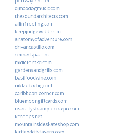
portwayinn.com
djmaddogmusic.com
thesoundarchitects.com
allin1roofing.com
keepjudgewebb.com
anatomyofadventure.com
drivancastillo.com
cmmedspa.com
midletontkd.com
gardensandgrills.com
basilfoodwine.com
nikko-tochigi.net
caribbean-corner.com
bluemoongiftcards.com
rivercitysteampunkexpo.com
kchoops.net
mountainsideskateshop.com
kirtlandcitytavern.com