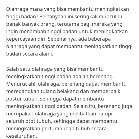
Olahraga mana yang bisa membantu meningkatkan
tinggi badan? Pertanyaan ini seringkali muncul di
benak banyak orang, terutama bagi mereka yang
ingin menambah tinggi badan untuk meningkatkan
kepercayaan diri. Sebenarnya, ada beberapa
olahraga yang dapat membantu meningkatkan tinggi
badan secara alami.
Salah satu olahraga yang bisa membantu
meningkatkan tinggi badan adalah berenang.
Menurut ahli olahraga, berenang dapat membantu
meregangkan tulang belakang dan memperbaiki
postur tubuh, sehingga dapat membantu
meningkatkan tinggi badan. Selain itu, berenang juga
merupakan olahraga yang melibatkan hampir
seluruh otot tubuh, sehingga dapat membantu
meningkatkan pertumbuhan tubuh secara
keseluruhan.