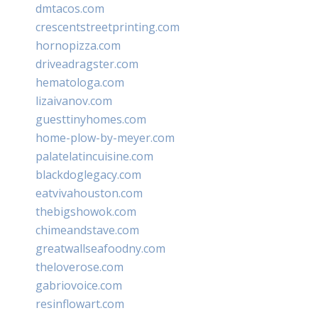
dmtacos.com
crescentstreetprinting.com
hornopizza.com
driveadragster.com
hematologa.com
lizaivanov.com
guesttinyhomes.com
home-plow-by-meyer.com
palatelatincuisine.com
blackdoglegacy.com
eatvivahouston.com
thebigshowok.com
chimeandstave.com
greatwallseafoodny.com
theloverose.com
gabriovoice.com
resinflowart.com