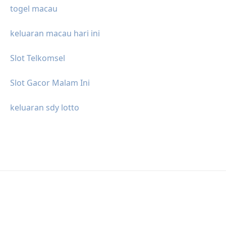
togel macau
keluaran macau hari ini
Slot Telkomsel
Slot Gacor Malam Ini
keluaran sdy lotto