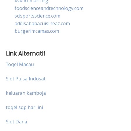
kvk-kumari.org
foodscienceandtechnology.com
scisportsscience.com
addisababacuisineaz.com
burgerimcamas.com
Link Alternatif
Togel Macau
Slot Pulsa Indosat
keluaran kamboja
togel sgp hari ini
Slot Dana