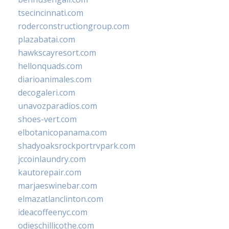
tsecincinnati.com
roderconstructiongroup.com
plazabatai.com
hawkscayresort.com
hellonquads.com
diarioanimales.com
decogaleri.com
unavozparadios.com
shoes-vert.com
elbotanicopanama.com
shadyoaksrockportrvpark.com
jccoinlaundry.com
kautorepair.com
marjaeswinebar.com
elmazatlanclinton.com
ideacoffeenyc.com
odieschillicothe.com