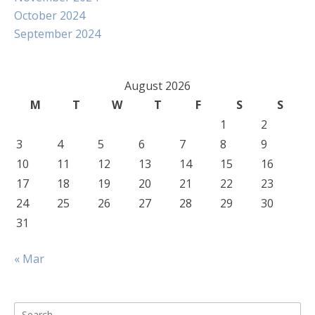
October 2024
September 2024
August 2026
M
T
W
T
F
S
S
1
2
3
4
5
6
7
8
9
10
11
12
13
14
15
16
17
18
19
20
21
22
23
24
25
26
27
28
29
30
31
« Mar
Search