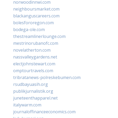
norwoodinnwi.com
neighboursmarket.com
blackanguscareers.com
bolesfororegon.com
bodega-ole.com
thestreamlinerlounge.com
mestrinorubanofc.com
novelatherton.com
nassvalleygardens.net
electjohnstewart.com
omptourtravels.com
tribratanews-polreskebumen.com
rsudbayuasih.org
publikjurnalistik.org
juneteenthapparel.net
italywarm.com
journaloffinanceeconomics.com