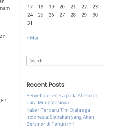
an
17
18
19
20
21
22
23
senam
24
25
26
27
28
29
30
31
an.
« Mar
t
a
Search
for:
Recent Posts
Penyebab Cedera pada Atlet dan
ngan
Cara Mengatasinya
Kabar Terbaru Tim Olahraga
Indonesia: Siapakah yang Akan
Bersinar di Tahun Ini?