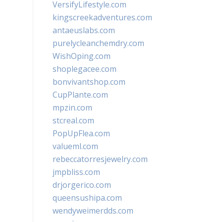
VersifyLifestyle.com
kingscreekadventures.com
antaeuslabs.com
purelycleanchemdry.com
WishOping.com
shoplegacee.com
bonvivantshop.com
CupPlante.com
mpzin.com
stcreal.com
PopUpFlea.com
valueml.com
rebeccatorresjewelry.com
jmpbliss.com
drjorgerico.com
queensushipa.com
wendyweimerdds.com