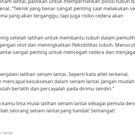
nam lantai, pastikan untuk memperhatikan posisi tubuh d
kenal, “Teknik yang benar sangat penting saat melakukan 
orma yang akan terganggu, tapi juga risiko cedera akan
tching setelah latihan untuk membantu tubuh dalam pemulih
ngan otot dan meningkatkan fleksibilitas tubuh. Menuru
am lantai sangat penting untuk mencegah cedera dan menjag
njalani latihan senam lantai. Seperti kata atlet terkenal,
am mencapai kesuksesan dalam senam lantai. Jangan mudah
lah berlatih dan percayalah pada dirimu sendiri.”
 kamu bisa mulai latihan senam lantai sebagai pemula de
adilah seorang senam lantai yang handal! Semangat!
 lantai