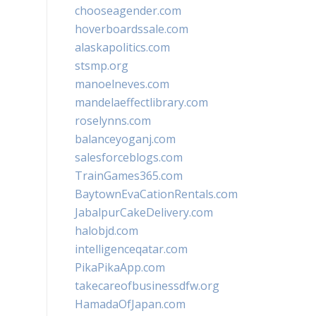
chooseagender.com
hoverboardssale.com
alaskapolitics.com
stsmp.org
manoelneves.com
mandelaeffectlibrary.com
roselynns.com
balanceyoganj.com
salesforceblogs.com
TrainGames365.com
BaytownEvaCationRentals.com
JabalpurCakeDelivery.com
halobjd.com
intelligenceqatar.com
PikaPikaApp.com
takecareofbusinessdfw.org
HamadaOfJapan.com