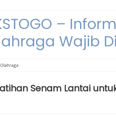
STOGO – Informa
lahraga Wajib D
 Olahraga
atihan Senam Lantai untu