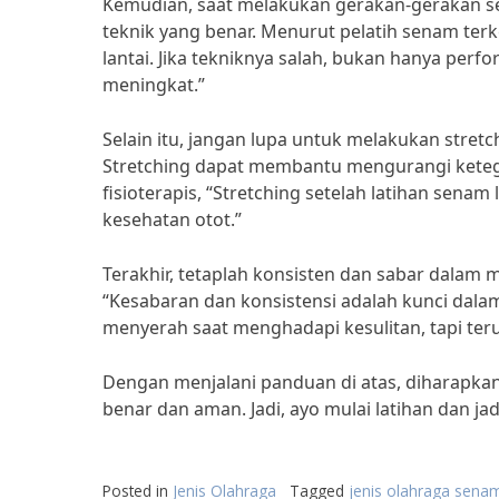
Kemudian, saat melakukan gerakan-gerakan se
teknik yang benar. Menurut pelatih senam ter
lantai. Jika tekniknya salah, bukan hanya perf
meningkat.”
Selain itu, jangan lupa untuk melakukan stre
Stretching dapat membantu mengurangi ketega
fisioterapis, “Stretching setelah latihan sen
kesehatan otot.”
Terakhir, tetaplah konsisten dan sabar dalam me
“Kesabaran dan konsistensi adalah kunci dal
menyerah saat menghadapi kesulitan, tapi terus
Dengan menjalani panduan di atas, diharapkan
benar dan aman. Jadi, ayo mulai latihan dan j
Posted in
Jenis Olahraga
Tagged
jenis olahraga senam