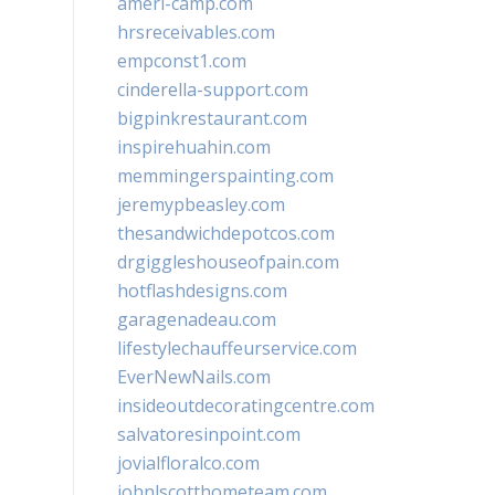
ameri-camp.com
hrsreceivables.com
empconst1.com
cinderella-support.com
bigpinkrestaurant.com
inspirehuahin.com
memmingerspainting.com
jeremypbeasley.com
thesandwichdepotcos.com
drgiggleshouseofpain.com
hotflashdesigns.com
garagenadeau.com
lifestylechauffeurservice.com
EverNewNails.com
insideoutdecoratingcentre.com
salvatoresinpoint.com
jovialfloralco.com
johnlscotthometeam.com