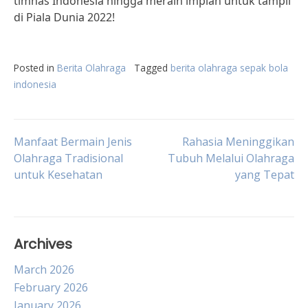
timnas Indonesia hingga meraih impian untuk tampil
di Piala Dunia 2022!
Posted in
Berita Olahraga
Tagged
berita olahraga sepak bola
indonesia
Post
Manfaat Bermain Jenis
Rahasia Meninggikan
Olahraga Tradisional
Tubuh Melalui Olahraga
untuk Kesehatan
yang Tepat
navigation
Archives
March 2026
February 2026
January 2026