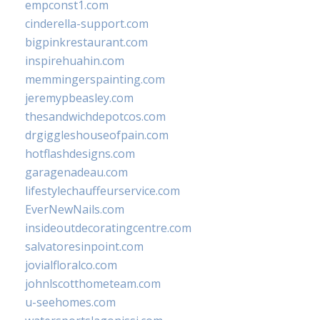
empconst1.com
cinderella-support.com
bigpinkrestaurant.com
inspirehuahin.com
memmingerspainting.com
jeremypbeasley.com
thesandwichdepotcos.com
drgiggleshouseofpain.com
hotflashdesigns.com
garagenadeau.com
lifestylechauffeurservice.com
EverNewNails.com
insideoutdecoratingcentre.com
salvatoresinpoint.com
jovialfloralco.com
johnlscotthometeam.com
u-seehomes.com