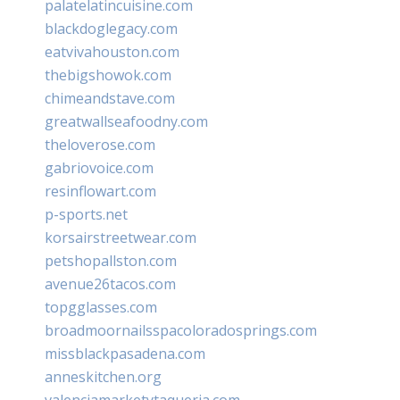
palatelatincuisine.com
blackdoglegacy.com
eatvivahouston.com
thebigshowok.com
chimeandstave.com
greatwallseafoodny.com
theloverose.com
gabriovoice.com
resinflowart.com
p-sports.net
korsairstreetwear.com
petshopallston.com
avenue26tacos.com
topgglasses.com
broadmoornailsspacoloradosprings.com
missblackpasadena.com
anneskitchen.org
valenciamarketytaqueria.com