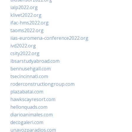
ialp2022.org
klivet2022.org
ifac-hms2022.org
taoms2022.org
iias-euromena-conference2022.org
ivd2022.org
csity2022.org
ibsarstudyabroad.com
bennusehgall.com
tsecincinnati.com
roderconstructiongroup.com
plazabatai.com
hawkscayresort.com
hellonquads.com
diarioanimales.com
decogaleri.com
unavozparadios.com