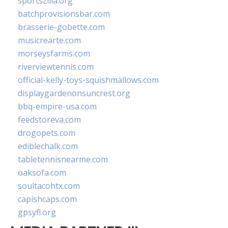
sportszilla.org
batchprovisionsbar.com
brasserie-gobette.com
musicrearte.com
morseysfarms.com
riverviewtennis.com
official-kelly-toys-squishmallows.com
displaygardenonsuncrest.org
bbq-empire-usa.com
feedstoreva.com
drogopets.com
ediblechalk.com
tabletennisnearme.com
oaksofa.com
soultacohtx.com
capishcaps.com
gpsyfl.org