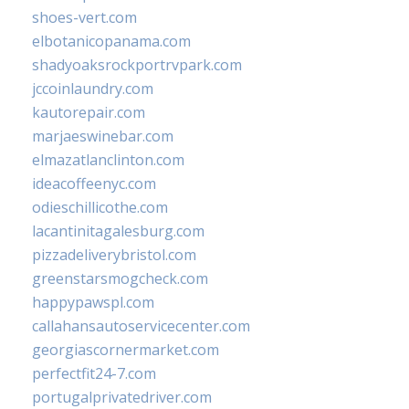
shoes-vert.com
elbotanicopanama.com
shadyoaksrockportrvpark.com
jccoinlaundry.com
kautorepair.com
marjaeswinebar.com
elmazatlanclinton.com
ideacoffeenyc.com
odieschillicothe.com
lacantinitagalesburg.com
pizzadeliverybristol.com
greenstarsmogcheck.com
happypawspl.com
callahansautoservicecenter.com
georgiascornermarket.com
perfectfit24-7.com
portugalprivatedriver.com