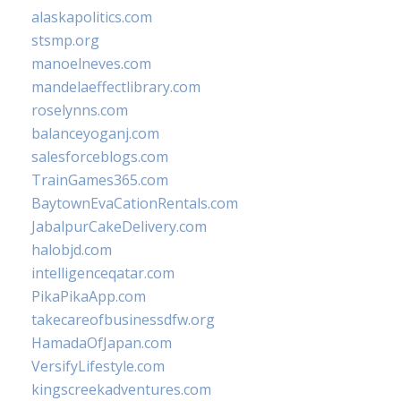
alaskapolitics.com
stsmp.org
manoelneves.com
mandelaeffectlibrary.com
roselynns.com
balanceyoganj.com
salesforceblogs.com
TrainGames365.com
BaytownEvaCationRentals.com
JabalpurCakeDelivery.com
halobjd.com
intelligenceqatar.com
PikaPikaApp.com
takecareofbusinessdfw.org
HamadaOfJapan.com
VersifyLifestyle.com
kingscreekadventures.com