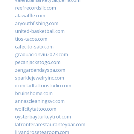
reefrecordsllc.com
alawaffle.com
aryouthfishing.com
united-basketball.com
tios-tacos.com
cafecito-satx.com
graduacionviu2023.com
pecanjackstogo.com
zengardendayspa.com
sparklejewelryinc.com
ironcladtattoostudio.com
bruinshome.com
annascleaningsvc.com
wolfcitytattoo.com
oysterbayturkeytrot.com
lafronterarestauranteybar.com
lilyandrosetearoom.com