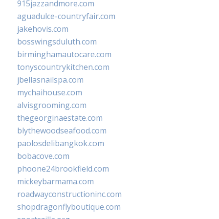
915jazzandmore.com
aguadulce-countryfair.com
jakehovis.com
bosswingsduluth.com
birminghamautocare.com
tonyscountrykitchen.com
jbellasnailspa.com
mychaihouse.com
alvisgrooming.com
thegeorginaestate.com
blythewoodseafood.com
paolosdelibangkok.com
bobacove.com
phoone24brookfield.com
mickeybarmama.com
roadwayconstructioninc.com
shopdragonflyboutique.com