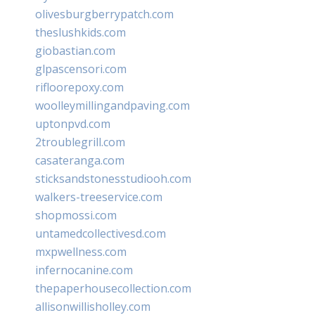
olivesburgberrypatch.com
theslushkids.com
giobastian.com
glpascensori.com
rifloorepoxy.com
woolleymillingandpaving.com
uptonpvd.com
2troublegrill.com
casateranga.com
sticksandstonesstudiooh.com
walkers-treeservice.com
shopmossi.com
untamedcollectivesd.com
mxpwellness.com
infernocanine.com
thepaperhousecollection.com
allisonwillisholley.com