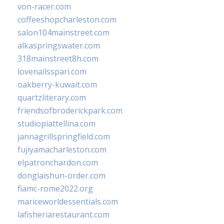
von-racer.com
coffeeshopcharleston.com
salon104mainstreet.com
alkaspringswater.com
318mainstreet8h.com
lovenailsspari.com
oakberry-kuwait.com
quartzliterary.com
friendsofbroderickpark.com
studiopiattellina.com
jannagrillspringfield.com
fujiyamacharleston.com
elpatronchardon.com
donglaishun-order.com
fiamc-rome2022.org
mariceworldessentials.com
lafisheriarestaurant.com