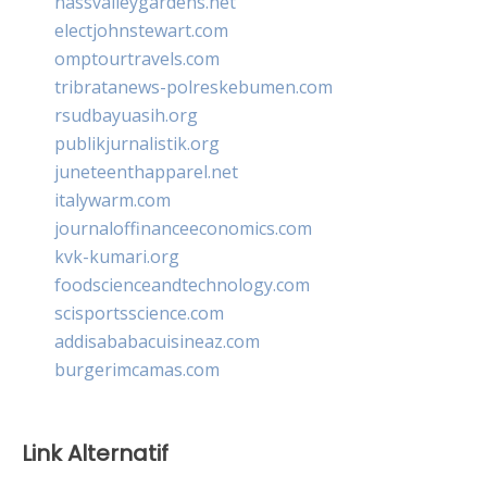
nassvalleygardens.net
electjohnstewart.com
omptourtravels.com
tribratanews-polreskebumen.com
rsudbayuasih.org
publikjurnalistik.org
juneteenthapparel.net
italywarm.com
journaloffinanceeconomics.com
kvk-kumari.org
foodscienceandtechnology.com
scisportsscience.com
addisababacuisineaz.com
burgerimcamas.com
Link Alternatif