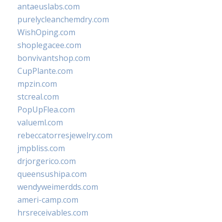
antaeuslabs.com
purelycleanchemdry.com
WishOping.com
shoplegacee.com
bonvivantshop.com
CupPlante.com
mpzin.com
stcreal.com
PopUpFlea.com
valueml.com
rebeccatorresjewelry.com
jmpbliss.com
drjorgerico.com
queensushipa.com
wendyweimerdds.com
ameri-camp.com
hrsreceivables.com