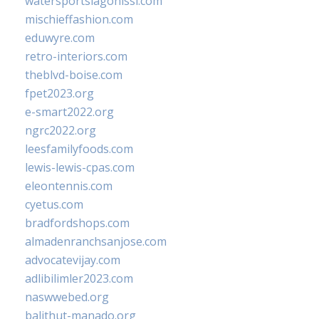
watersportslagonissi.com
mischieffashion.com
eduwyre.com
retro-interiors.com
theblvd-boise.com
fpet2023.org
e-smart2022.org
ngrc2022.org
leesfamilyfoods.com
lewis-lewis-cpas.com
eleontennis.com
cyetus.com
bradfordshops.com
almadenranchsanjose.com
advocatevijay.com
adlibilimler2023.com
naswwebed.org
balithut-manado.org