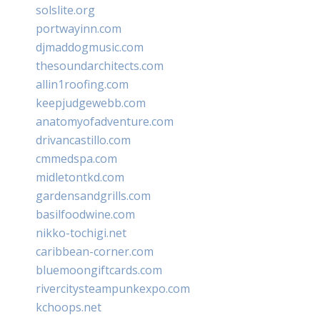
solslite.org
portwayinn.com
djmaddogmusic.com
thesoundarchitects.com
allin1roofing.com
keepjudgewebb.com
anatomyofadventure.com
drivancastillo.com
cmmedspa.com
midletontkd.com
gardensandgrills.com
basilfoodwine.com
nikko-tochigi.net
caribbean-corner.com
bluemoongiftcards.com
rivercitysteampunkexpo.com
kchoops.net