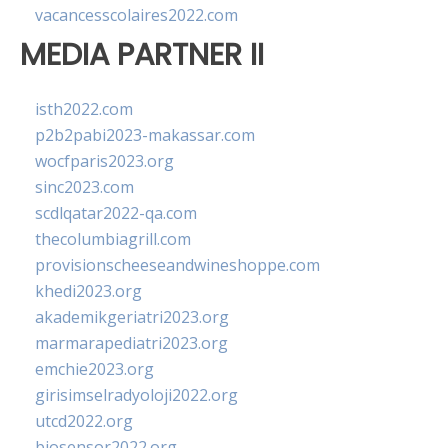
vacancesscolaires2022.com
MEDIA PARTNER II
isth2022.com
p2b2pabi2023-makassar.com
wocfparis2023.org
sinc2023.com
scdlqatar2022-qa.com
thecolumbiagrill.com
provisionscheeseandwineshoppe.com
khedi2023.org
akademikgeriatri2023.org
marmarapediatri2023.org
emchie2023.org
girisimselradyoloji2022.org
utcd2022.org
biosensor2022.org