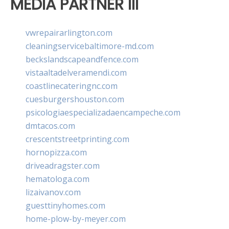
MEDIA PARTNER III
vwrepairarlington.com
cleaningservicebaltimore-md.com
beckslandscapeandfence.com
vistaaltadelveramendi.com
coastlinecateringnc.com
cuesburgershouston.com
psicologiaespecializadaencampeche.com
dmtacos.com
crescentstreetprinting.com
hornopizza.com
driveadragster.com
hematologa.com
lizaivanov.com
guesttinyhomes.com
home-plow-by-meyer.com