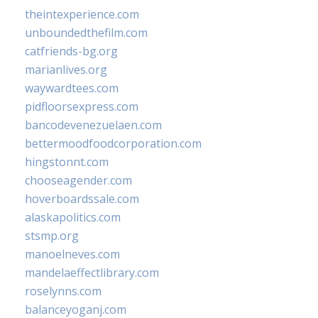
theintexperience.com
unboundedthefilm.com
catfriends-bg.org
marianlives.org
waywardtees.com
pidfloorsexpress.com
bancodevenezuelaen.com
bettermoodfoodcorporation.com
hingstonnt.com
chooseagender.com
hoverboardssale.com
alaskapolitics.com
stsmp.org
manoelneves.com
mandelaeffectlibrary.com
roselynns.com
balanceyoganj.com