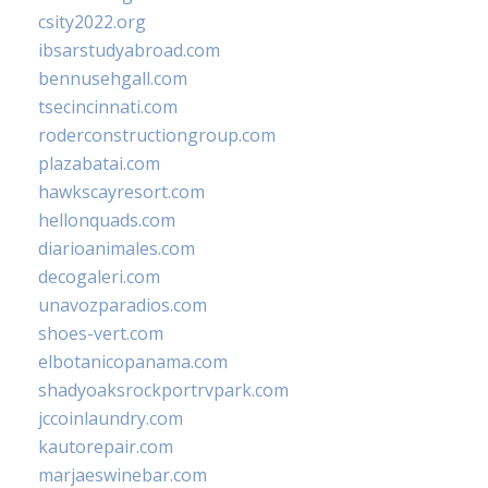
csity2022.org
ibsarstudyabroad.com
bennusehgall.com
tsecincinnati.com
roderconstructiongroup.com
plazabatai.com
hawkscayresort.com
hellonquads.com
diarioanimales.com
decogaleri.com
unavozparadios.com
shoes-vert.com
elbotanicopanama.com
shadyoaksrockportrvpark.com
jccoinlaundry.com
kautorepair.com
marjaeswinebar.com