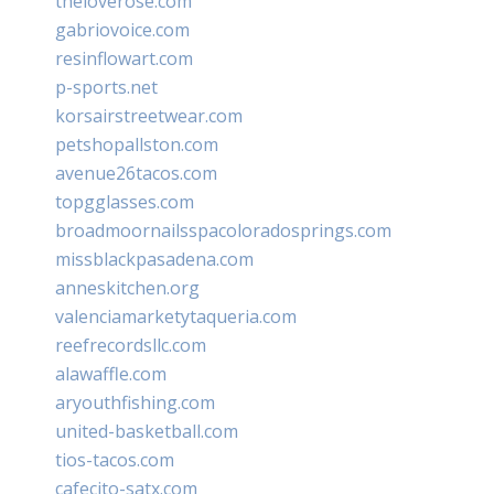
theloverose.com
gabriovoice.com
resinflowart.com
p-sports.net
korsairstreetwear.com
petshopallston.com
avenue26tacos.com
topgglasses.com
broadmoornailsspacoloradosprings.com
missblackpasadena.com
anneskitchen.org
valenciamarketytaqueria.com
reefrecordsllc.com
alawaffle.com
aryouthfishing.com
united-basketball.com
tios-tacos.com
cafecito-satx.com