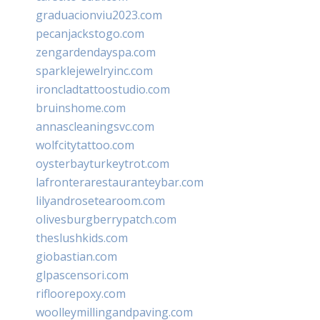
graduacionviu2023.com
pecanjackstogo.com
zengardendayspa.com
sparklejewelryinc.com
ironcladtattoostudio.com
bruinshome.com
annascleaningsvc.com
wolfcitytattoo.com
oysterbayturkeytrot.com
lafronterarestauranteybar.com
lilyandrosetearoom.com
olivesburgberrypatch.com
theslushkids.com
giobastian.com
glpascensori.com
rifloorepoxy.com
woolleymillingandpaving.com