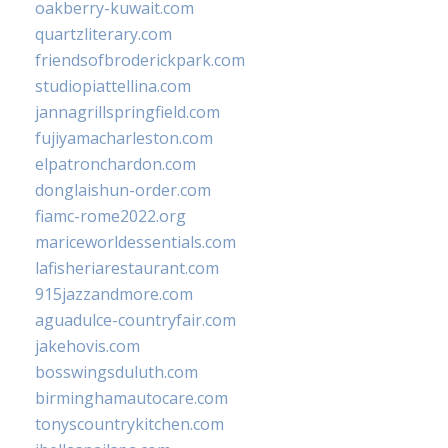
oakberry-kuwait.com
quartzliterary.com
friendsofbroderickpark.com
studiopiattellina.com
jannagrillspringfield.com
fujiyamacharleston.com
elpatronchardon.com
donglaishun-order.com
fiamc-rome2022.org
mariceworldessentials.com
lafisheriarestaurant.com
915jazzandmore.com
aguadulce-countryfair.com
jakehovis.com
bosswingsduluth.com
birminghamautocare.com
tonyscountrykitchen.com