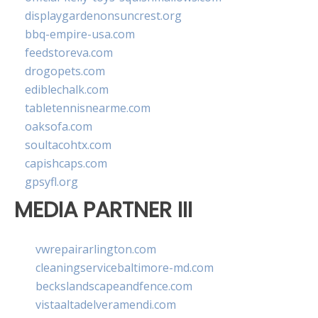
displaygardenonsuncrest.org
bbq-empire-usa.com
feedstoreva.com
drogopets.com
ediblechalk.com
tabletennisnearme.com
oaksofa.com
soultacohtx.com
capishcaps.com
gpsyfl.org
MEDIA PARTNER III
vwrepairarlington.com
cleaningservicebaltimore-md.com
beckslandscapeandfence.com
vistaaltadelveramendi.com