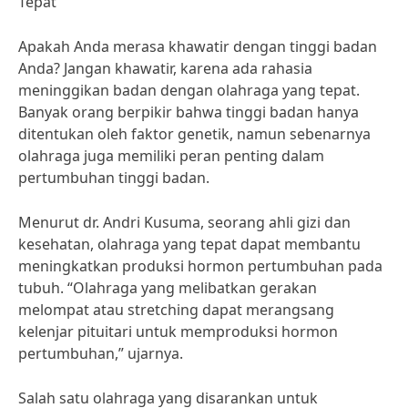
Tepat
Apakah Anda merasa khawatir dengan tinggi badan
Anda? Jangan khawatir, karena ada rahasia
meninggikan badan dengan olahraga yang tepat.
Banyak orang berpikir bahwa tinggi badan hanya
ditentukan oleh faktor genetik, namun sebenarnya
olahraga juga memiliki peran penting dalam
pertumbuhan tinggi badan.
Menurut dr. Andri Kusuma, seorang ahli gizi dan
kesehatan, olahraga yang tepat dapat membantu
meningkatkan produksi hormon pertumbuhan pada
tubuh. “Olahraga yang melibatkan gerakan
melompat atau stretching dapat merangsang
kelenjar pituitari untuk memproduksi hormon
pertumbuhan,” ujarnya.
Salah satu olahraga yang disarankan untuk