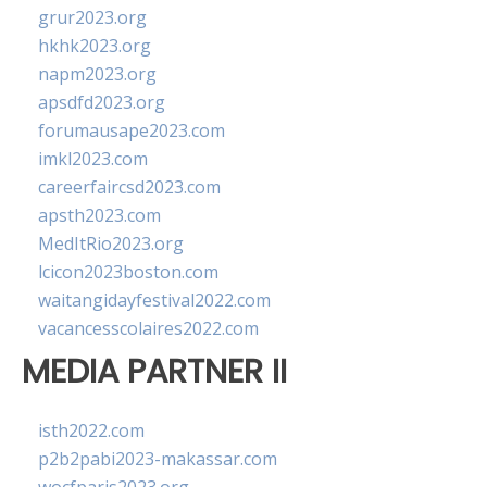
grur2023.org
hkhk2023.org
napm2023.org
apsdfd2023.org
forumausape2023.com
imkl2023.com
careerfaircsd2023.com
apsth2023.com
MedItRio2023.org
lcicon2023boston.com
waitangidayfestival2022.com
vacancesscolaires2022.com
MEDIA PARTNER II
isth2022.com
p2b2pabi2023-makassar.com