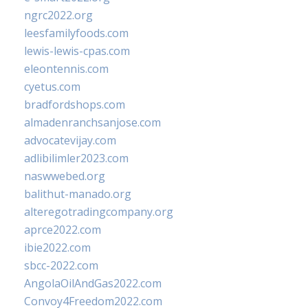
ngrc2022.org
leesfamilyfoods.com
lewis-lewis-cpas.com
eleontennis.com
cyetus.com
bradfordshops.com
almadenranchsanjose.com
advocatevijay.com
adlibilimler2023.com
naswwebed.org
balithut-manado.org
alteregotradingcompany.org
aprce2022.com
ibie2022.com
sbcc-2022.com
AngolaOilAndGas2022.com
Convoy4Freedom2022.com