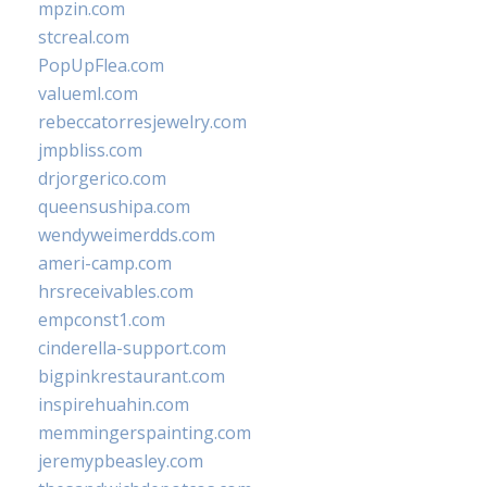
mpzin.com
stcreal.com
PopUpFlea.com
valueml.com
rebeccatorresjewelry.com
jmpbliss.com
drjorgerico.com
queensushipa.com
wendyweimerdds.com
ameri-camp.com
hrsreceivables.com
empconst1.com
cinderella-support.com
bigpinkrestaurant.com
inspirehuahin.com
memmingerspainting.com
jeremypbeasley.com