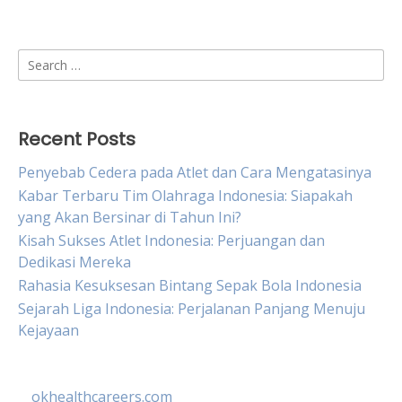
Search
for:
Recent Posts
Penyebab Cedera pada Atlet dan Cara Mengatasinya
Kabar Terbaru Tim Olahraga Indonesia: Siapakah
yang Akan Bersinar di Tahun Ini?
Kisah Sukses Atlet Indonesia: Perjuangan dan
Dedikasi Mereka
Rahasia Kesuksesan Bintang Sepak Bola Indonesia
Sejarah Liga Indonesia: Perjalanan Panjang Menuju
Kejayaan
okhealthcareers.com