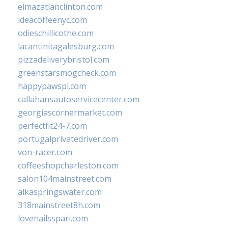
elmazatlanclinton.com
ideacoffeenyc.com
odieschillicothe.com
lacantinitagalesburg.com
pizzadeliverybristol.com
greenstarsmogcheck.com
happypawspl.com
callahansautoservicecenter.com
georgiascornermarket.com
perfectfit24-7.com
portugalprivatedriver.com
von-racer.com
coffeeshopcharleston.com
salon104mainstreet.com
alkaspringswater.com
318mainstreet8h.com
lovenailsspari.com