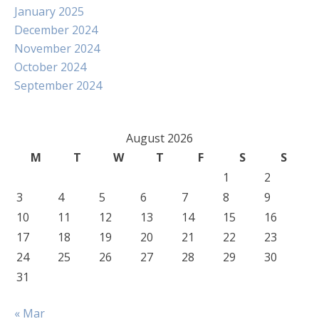
January 2025
December 2024
November 2024
October 2024
September 2024
August 2026
M
T
W
T
F
S
S
1
2
3
4
5
6
7
8
9
10
11
12
13
14
15
16
17
18
19
20
21
22
23
24
25
26
27
28
29
30
31
« Mar