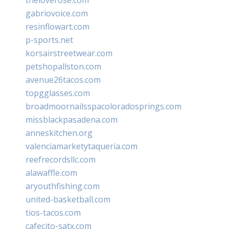
gabriovoice.com
resinflowart.com
p-sports.net
korsairstreetwear.com
petshopallston.com
avenue26tacos.com
topgglasses.com
broadmoornailsspacoloradosprings.com
missblackpasadena.com
anneskitchen.org
valenciamarketytaqueria.com
reefrecordsllc.com
alawaffle.com
aryouthfishing.com
united-basketball.com
tios-tacos.com
cafecito-satx.com