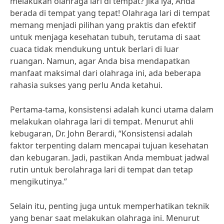
melakukan olahraga lari di tempat? Jika iya, Anda
berada di tempat yang tepat! Olahraga lari di tempat
memang menjadi pilihan yang praktis dan efektif
untuk menjaga kesehatan tubuh, terutama di saat
cuaca tidak mendukung untuk berlari di luar
ruangan. Namun, agar Anda bisa mendapatkan
manfaat maksimal dari olahraga ini, ada beberapa
rahasia sukses yang perlu Anda ketahui.
Pertama-tama, konsistensi adalah kunci utama dalam
melakukan olahraga lari di tempat. Menurut ahli
kebugaran, Dr. John Berardi, “Konsistensi adalah
faktor terpenting dalam mencapai tujuan kesehatan
dan kebugaran. Jadi, pastikan Anda membuat jadwal
rutin untuk berolahraga lari di tempat dan tetap
mengikutinya.”
Selain itu, penting juga untuk memperhatikan teknik
yang benar saat melakukan olahraga ini. Menurut