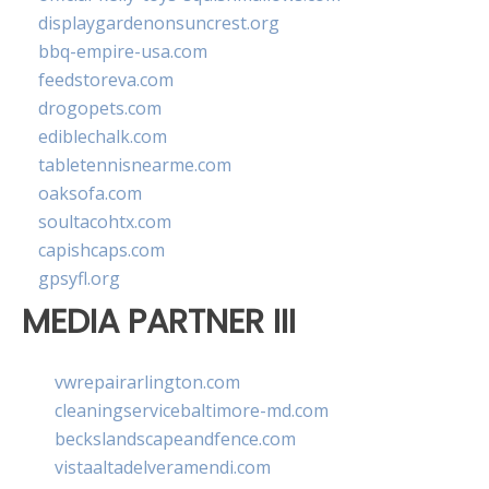
displaygardenonsuncrest.org
bbq-empire-usa.com
feedstoreva.com
drogopets.com
ediblechalk.com
tabletennisnearme.com
oaksofa.com
soultacohtx.com
capishcaps.com
gpsyfl.org
MEDIA PARTNER III
vwrepairarlington.com
cleaningservicebaltimore-md.com
beckslandscapeandfence.com
vistaaltadelveramendi.com