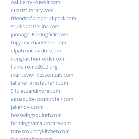
oakberry-kuwait.com
quartzliterary.com
friendsofbroderickpark.com
studiopiattellina.com
jannagrillspringfield.com
fujiyamacharleston.com
elpatronchardon.com
donglaishun-order.com
fiamc-rome2022.org
mariceworldessentials.com
lafisheriarestaurant.com
915jazzandmore.com
aguadulce-countryfair.com
jakehovis.com
bosswingsduluth.com
birminghamautocare.com
tonyscountrykitchen.com