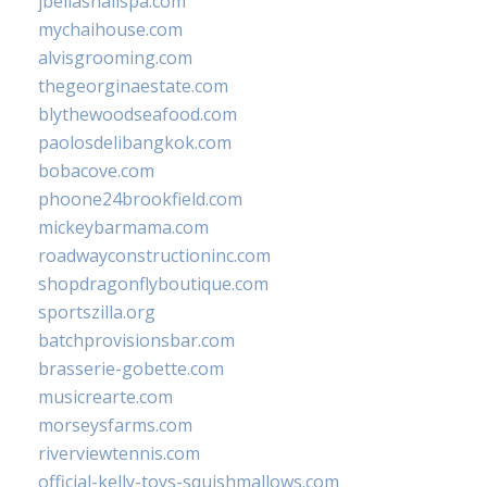
jbellasnailspa.com
mychaihouse.com
alvisgrooming.com
thegeorginaestate.com
blythewoodseafood.com
paolosdelibangkok.com
bobacove.com
phoone24brookfield.com
mickeybarmama.com
roadwayconstructioninc.com
shopdragonflyboutique.com
sportszilla.org
batchprovisionsbar.com
brasserie-gobette.com
musicrearte.com
morseysfarms.com
riverviewtennis.com
official-kelly-toys-squishmallows.com