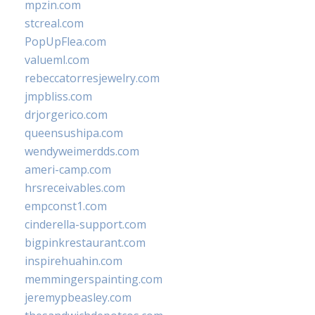
mpzin.com
stcreal.com
PopUpFlea.com
valueml.com
rebeccatorresjewelry.com
jmpbliss.com
drjorgerico.com
queensushipa.com
wendyweimerdds.com
ameri-camp.com
hrsreceivables.com
empconst1.com
cinderella-support.com
bigpinkrestaurant.com
inspirehuahin.com
memmingerspainting.com
jeremypbeasley.com