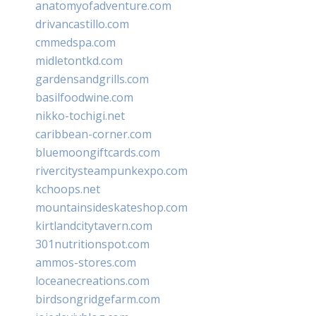
anatomyofadventure.com
drivancastillo.com
cmmedspa.com
midletontkd.com
gardensandgrills.com
basilfoodwine.com
nikko-tochigi.net
caribbean-corner.com
bluemoongiftcards.com
rivercitysteampunkexpo.com
kchoops.net
mountainsideskateshop.com
kirtlandcitytavern.com
301nutritionspot.com
ammos-stores.com
loceanecreations.com
birdsongridgefarm.com