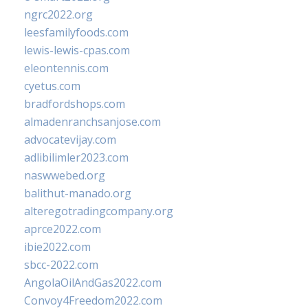
ngrc2022.org
leesfamilyfoods.com
lewis-lewis-cpas.com
eleontennis.com
cyetus.com
bradfordshops.com
almadenranchsanjose.com
advocatevijay.com
adlibilimler2023.com
naswwebed.org
balithut-manado.org
alteregotradingcompany.org
aprce2022.com
ibie2022.com
sbcc-2022.com
AngolaOilAndGas2022.com
Convoy4Freedom2022.com