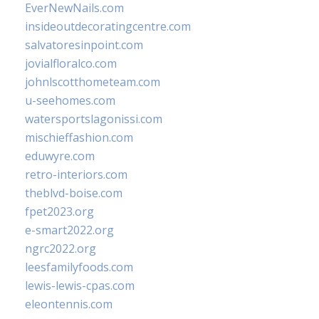
EverNewNails.com
insideoutdecoratingcentre.com
salvatoresinpoint.com
jovialfloralco.com
johnlscotthometeam.com
u-seehomes.com
watersportslagonissi.com
mischieffashion.com
eduwyre.com
retro-interiors.com
theblvd-boise.com
fpet2023.org
e-smart2022.org
ngrc2022.org
leesfamilyfoods.com
lewis-lewis-cpas.com
eleontennis.com