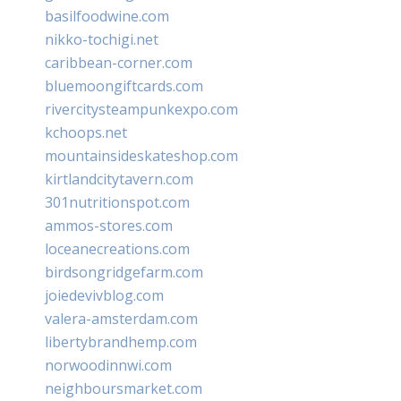
basilfoodwine.com
nikko-tochigi.net
caribbean-corner.com
bluemoongiftcards.com
rivercitysteampunkexpo.com
kchoops.net
mountainsideskateshop.com
kirtlandcitytavern.com
301nutritionspot.com
ammos-stores.com
loceanecreations.com
birdsongridgefarm.com
joiedevivblog.com
valera-amsterdam.com
libertybrandhemp.com
norwoodinnwi.com
neighboursmarket.com