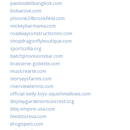
paolosdelibangkok.com
bobacove.com
phoone24brookfield.com
mickeybarmama.com
roadwayconstructioninc.com
shopdragonflyboutique.com
sportszilla.org
batchprovisionsbar.com
brasserie-gobette.com
musicrearte.com
morseysfarms.com
riverviewtennis.com
official-kelly-toys-squishmallows.com
displaygardenonsuncrest.org
bbq-empire-usa.com
feedstoreva.com
drogopets.com