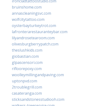
ironcladtattoostudio.com
bruinshome.com
annascleaningsvc.com
wolfcitytattoo.com
oysterbayturkeytrot.com
lafronterarestauranteybar.com
lilyandrosetearoom.com
olivesburgberrypatch.com
theslushkids.com
giobastian.com
glpascensori.com
rifloorepoxy.com
woolleymillingandpaving.com
uptonpvd.com
2troublegrill.com
casateranga.com
sticksandstonesstudiooh.com
walkers-treeservice.com