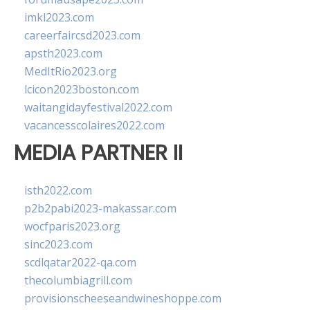
imkl2023.com
careerfaircsd2023.com
apsth2023.com
MedItRio2023.org
lcicon2023boston.com
waitangidayfestival2022.com
vacancesscolaires2022.com
MEDIA PARTNER II
isth2022.com
p2b2pabi2023-makassar.com
wocfparis2023.org
sinc2023.com
scdlqatar2022-qa.com
thecolumbiagrill.com
provisionscheeseandwineshoppe.com