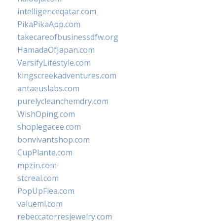
intelligenceqatar.com
PikaPikaApp.com
takecareofbusinessdfw.org
HamadaOfJapan.com
VersifyLifestyle.com
kingscreekadventures.com
antaeuslabs.com
purelycleanchemdry.com
WishOping.com
shoplegacee.com
bonvivantshop.com
CupPlante.com
mpzin.com
stcreal.com
PopUpFlea.com
valueml.com
rebeccatorresjewelry.com