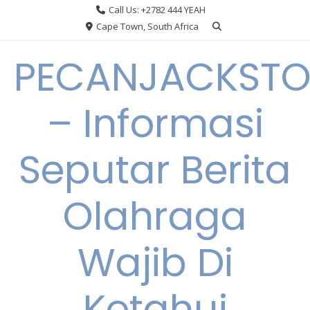
Skip
Call Us: +2782 444 YEAH
to
Cape Town, South Africa
content
PECANJACKST
– Informasi
Seputar Berita
Olahraga
Wajib Di
Ketahui