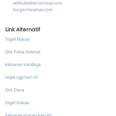
addisababacuisineaz.com
burgerimcamas.com
Link Alternatif
Togel Macau
Slot Pulsa Indosat
keluaran kamboja
togel sgp hari ini
Slot Dana
togel macau
keluaran macau hari ini