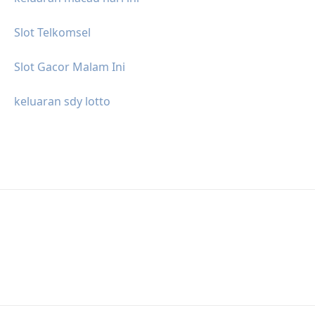
Slot Telkomsel
Slot Gacor Malam Ini
keluaran sdy lotto