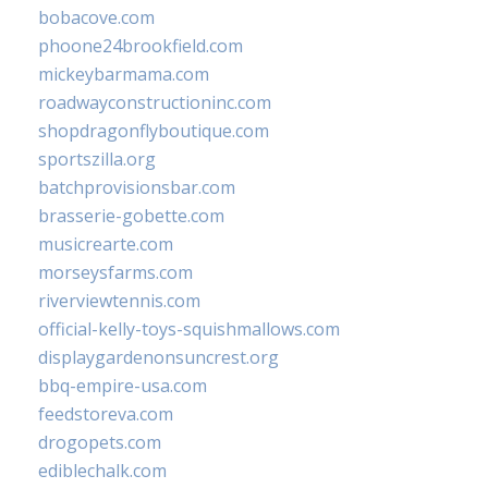
bobacove.com
phoone24brookfield.com
mickeybarmama.com
roadwayconstructioninc.com
shopdragonflyboutique.com
sportszilla.org
batchprovisionsbar.com
brasserie-gobette.com
musicrearte.com
morseysfarms.com
riverviewtennis.com
official-kelly-toys-squishmallows.com
displaygardenonsuncrest.org
bbq-empire-usa.com
feedstoreva.com
drogopets.com
ediblechalk.com