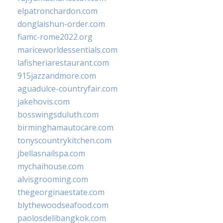
elpatronchardon.com
donglaishun-order.com
fiamc-rome2022.org
mariceworldessentials.com
lafisheriarestaurant.com
915jazzandmore.com
aguadulce-countryfair.com
jakehovis.com
bosswingsduluth.com
birminghamautocare.com
tonyscountrykitchen.com
jbellasnailspa.com
mychaihouse.com
alvisgrooming.com
thegeorginaestate.com
blythewoodseafood.com
paolosdelibangkok.com