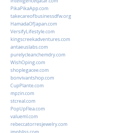
intelligenceqatar.com
PikaPikaApp.com
takecareofbusinessdfw.org
HamadaOfJapan.com
VersifyLifestyle.com
kingscreekadventures.com
antaeuslabs.com
purelycleanchemdry.com
WishOping.com
shoplegacee.com
bonvivantshop.com
CupPlante.com
mpzin.com
stcreal.com
PopUpFlea.com
valueml.com
rebeccatorresjewelry.com
jmpbliss.com