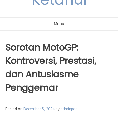
Menu
Sorotan MotoGP:
Kontroversi, Prestasi,
dan Antusiasme
Penggemar
Posted on
December 5, 2024
by
adminpec