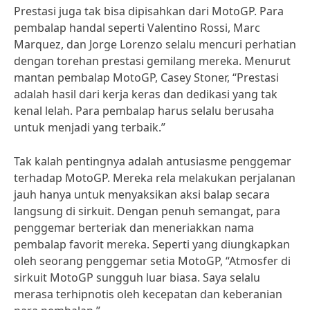
Prestasi juga tak bisa dipisahkan dari MotoGP. Para
pembalap handal seperti Valentino Rossi, Marc
Marquez, dan Jorge Lorenzo selalu mencuri perhatian
dengan torehan prestasi gemilang mereka. Menurut
mantan pembalap MotoGP, Casey Stoner, “Prestasi
adalah hasil dari kerja keras dan dedikasi yang tak
kenal lelah. Para pembalap harus selalu berusaha
untuk menjadi yang terbaik.”
Tak kalah pentingnya adalah antusiasme penggemar
terhadap MotoGP. Mereka rela melakukan perjalanan
jauh hanya untuk menyaksikan aksi balap secara
langsung di sirkuit. Dengan penuh semangat, para
penggemar berteriak dan meneriakkan nama
pembalap favorit mereka. Seperti yang diungkapkan
oleh seorang penggemar setia MotoGP, “Atmosfer di
sirkuit MotoGP sungguh luar biasa. Saya selalu
merasa terhipnotis oleh kecepatan dan keberanian