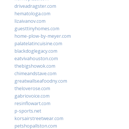
driveadragster.com
hematologa.com
lizaivanov.com
guesttinyhomes.com
home-plow-by-meyer.com
palatelatincuisine.com
blackdoglegacy.com
eatvivahouston.com
thebigshowok.com
chimeandstave.com
greatwallseafoodny.com
theloverose.com
gabriovoice.com
resinflowart.com
p-sports.net
korsairstreetwear.com
petshopallston.com