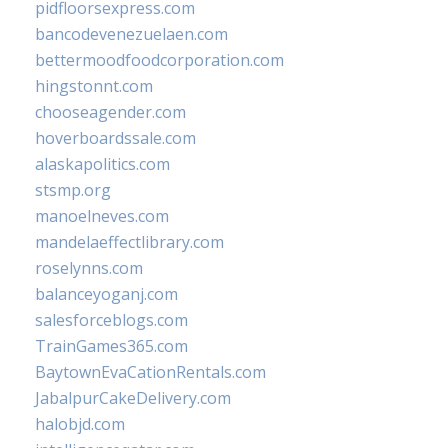
pidfloorsexpress.com
bancodevenezuelaen.com
bettermoodfoodcorporation.com
hingstonnt.com
chooseagender.com
hoverboardssale.com
alaskapolitics.com
stsmp.org
manoelneves.com
mandelaeffectlibrary.com
roselynns.com
balanceyoganj.com
salesforceblogs.com
TrainGames365.com
BaytownEvaCationRentals.com
JabalpurCakeDelivery.com
halobjd.com