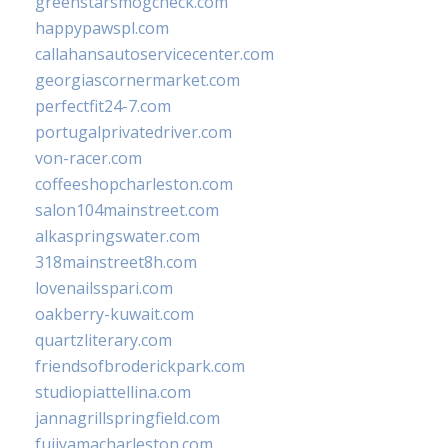
greenstarsmogcheck.com
happypawspl.com
callahansautoservicecenter.com
georgiascornermarket.com
perfectfit24-7.com
portugalprivatedriver.com
von-racer.com
coffeeshopcharleston.com
salon104mainstreet.com
alkaspringswater.com
318mainstreet8h.com
lovenailsspari.com
oakberry-kuwait.com
quartzliterary.com
friendsofbroderickpark.com
studiopiattellina.com
jannagrillspringfield.com
fujiyamacharleston.com