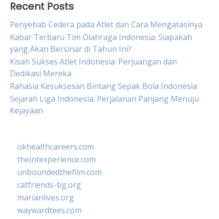
Recent Posts
Penyebab Cedera pada Atlet dan Cara Mengatasinya
Kabar Terbaru Tim Olahraga Indonesia: Siapakah
yang Akan Bersinar di Tahun Ini?
Kisah Sukses Atlet Indonesia: Perjuangan dan
Dedikasi Mereka
Rahasia Kesuksesan Bintang Sepak Bola Indonesia
Sejarah Liga Indonesia: Perjalanan Panjang Menuju
Kejayaan
okhealthcareers.com
theintexperience.com
unboundedthefilm.com
catfriends-bg.org
marianlives.org
waywardtees.com