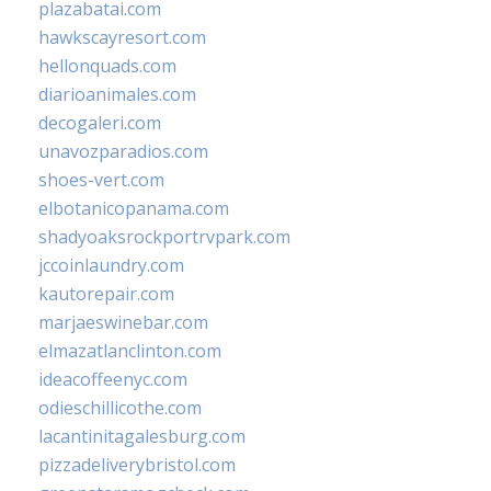
plazabatai.com
hawkscayresort.com
hellonquads.com
diarioanimales.com
decogaleri.com
unavozparadios.com
shoes-vert.com
elbotanicopanama.com
shadyoaksrockportrvpark.com
jccoinlaundry.com
kautorepair.com
marjaeswinebar.com
elmazatlanclinton.com
ideacoffeenyc.com
odieschillicothe.com
lacantinitagalesburg.com
pizzadeliverybristol.com