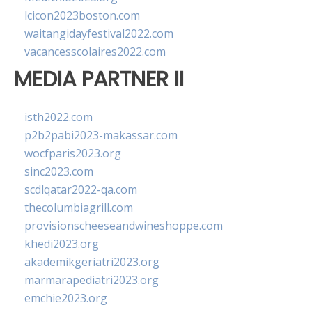
lcicon2023boston.com
waitangidayfestival2022.com
vacancesscolaires2022.com
MEDIA PARTNER II
isth2022.com
p2b2pabi2023-makassar.com
wocfparis2023.org
sinc2023.com
scdlqatar2022-qa.com
thecolumbiagrill.com
provisionscheeseandwineshoppe.com
khedi2023.org
akademikgeriatri2023.org
marmarapediatri2023.org
emchie2023.org