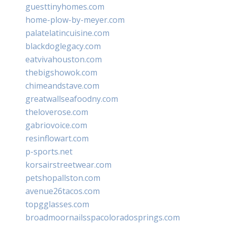
guesttinyhomes.com
home-plow-by-meyer.com
palatelatincuisine.com
blackdoglegacy.com
eatvivahouston.com
thebigshowok.com
chimeandstave.com
greatwallseafoodny.com
theloverose.com
gabriovoice.com
resinflowart.com
p-sports.net
korsairstreetwear.com
petshopallston.com
avenue26tacos.com
topgglasses.com
broadmoornailsspacoloradosprings.com