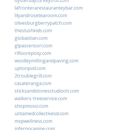
oysterbayturkeytrot.com
lafronterarestauranteybar.com
lilyandrosetearoom.com
olivesburgberrypatch.com
theslushkids.com
giobastian.com
glpascensori.com
rifloorepoxy.com
woolleymillingandpaving.com
uptonpvd.com
2troublegrill.com
casateranga.com
sticksandstonesstudiooh.com
walkers-treeservice.com
shopmossi.com
untamedcollectivesd.com
mxpwellness.com
infernocanine.com