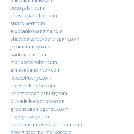
diarioanimales.com
decogaleri.com
unavozparadios.com
shoes-vert.com
elbotanicopanama.com
shadyoaksrockportrvpark.com
jccoinlaundry.com
kautorepair.com
marjaeswinebar.com
elmazatlanclinton.com
ideacoffeenyc.com
odieschillicothe.com
lacantinitagalesburg.com
pizzadeliverybristol.com
greenstarsmogcheck.com
happypawspl.com
callahansautoservicecenter.com
georgiascornermarket.com