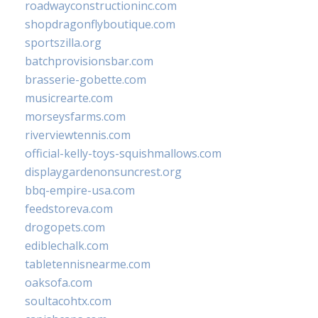
roadwayconstructioninc.com
shopdragonflyboutique.com
sportszilla.org
batchprovisionsbar.com
brasserie-gobette.com
musicrearte.com
morseysfarms.com
riverviewtennis.com
official-kelly-toys-squishmallows.com
displaygardenonsuncrest.org
bbq-empire-usa.com
feedstoreva.com
drogopets.com
ediblechalk.com
tabletennisnearme.com
oaksofa.com
soultacohtx.com