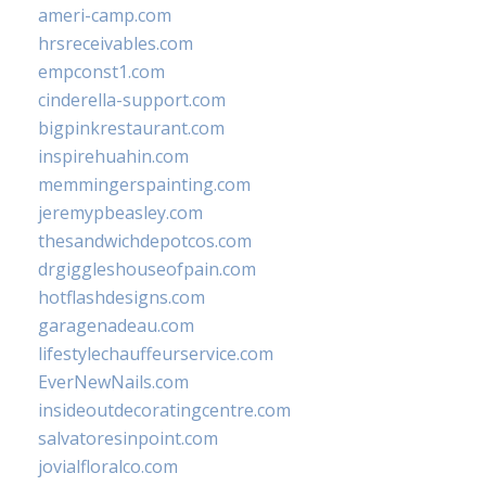
ameri-camp.com
hrsreceivables.com
empconst1.com
cinderella-support.com
bigpinkrestaurant.com
inspirehuahin.com
memmingerspainting.com
jeremypbeasley.com
thesandwichdepotcos.com
drgiggleshouseofpain.com
hotflashdesigns.com
garagenadeau.com
lifestylechauffeurservice.com
EverNewNails.com
insideoutdecoratingcentre.com
salvatoresinpoint.com
jovialfloralco.com