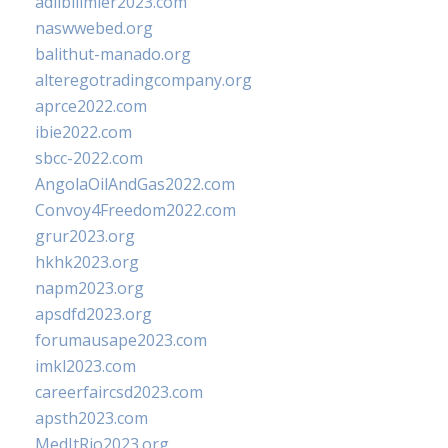
adlibilimler2023.com
naswwebed.org
balithut-manado.org
alteregotradingcompany.org
aprce2022.com
ibie2022.com
sbcc-2022.com
AngolaOilAndGas2022.com
Convoy4Freedom2022.com
grur2023.org
hkhk2023.org
napm2023.org
apsdfd2023.org
forumausape2023.com
imkl2023.com
careerfaircsd2023.com
apsth2023.com
MedItRio2023.org