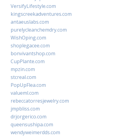
VersifyLifestyle.com
kingscreekadventures.com
antaeuslabs.com
purelycleanchemdry.com
WishOping.com
shoplegacee.com
bonvivantshop.com
CupPlante.com
mpzin.com
stcreal.com
PopUpFlea.com
valueml.com
rebeccatorresjewelry.com
jmpbliss.com
drjorgerico.com
queensushipa.com
wendyweimerdds.com