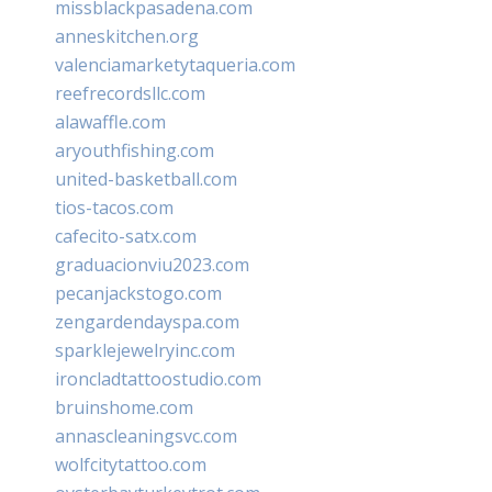
missblackpasadena.com
anneskitchen.org
valenciamarketytaqueria.com
reefrecordsllc.com
alawaffle.com
aryouthfishing.com
united-basketball.com
tios-tacos.com
cafecito-satx.com
graduacionviu2023.com
pecanjackstogo.com
zengardendayspa.com
sparklejewelryinc.com
ironcladtattoostudio.com
bruinshome.com
annascleaningsvc.com
wolfcitytattoo.com