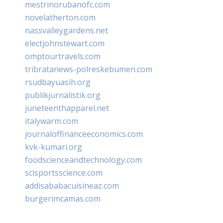
mestrinorubanofc.com
novelatherton.com
nassvalleygardens.net
electjohnstewart.com
omptourtravels.com
tribratanews-polreskebumen.com
rsudbayuasih.org
publikjurnalistik.org
juneteenthapparel.net
italywarm.com
journaloffinanceeconomics.com
kvk-kumari.org
foodscienceandtechnology.com
scisportsscience.com
addisababacuisineaz.com
burgerimcamas.com