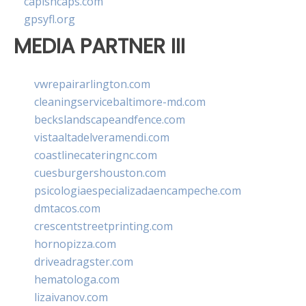
capishcaps.com
gpsyfl.org
MEDIA PARTNER III
vwrepairarlington.com
cleaningservicebaltimore-md.com
beckslandscapeandfence.com
vistaaltadelveramendi.com
coastlinecateringnc.com
cuesburgershouston.com
psicologiaespecializadaencampeche.com
dmtacos.com
crescentstreetprinting.com
hornopizza.com
driveadragster.com
hematologa.com
lizaivanov.com