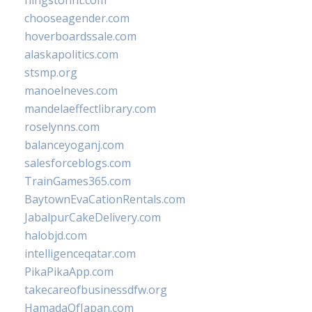
hingstonnt.com
chooseagender.com
hoverboardssale.com
alaskapolitics.com
stsmp.org
manoelneves.com
mandelaeffectlibrary.com
roselynns.com
balanceyoganj.com
salesforceblogs.com
TrainGames365.com
BaytownEvaCationRentals.com
JabalpurCakeDelivery.com
halobjd.com
intelligenceqatar.com
PikaPikaApp.com
takecareofbusinessdfw.org
HamadaOfJapan.com