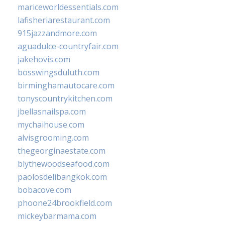
mariceworldessentials.com
lafisheriarestaurant.com
915jazzandmore.com
aguadulce-countryfair.com
jakehovis.com
bosswingsduluth.com
birminghamautocare.com
tonyscountrykitchen.com
jbellasnailspa.com
mychaihouse.com
alvisgrooming.com
thegeorginaestate.com
blythewoodseafood.com
paolosdelibangkok.com
bobacove.com
phoone24brookfield.com
mickeybarmama.com