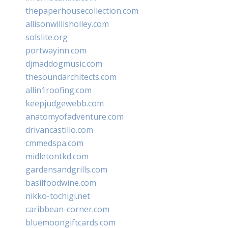
thepaperhousecollection.com
allisonwillisholley.com
solslite.org
portwayinn.com
djmaddogmusic.com
thesoundarchitects.com
allin1roofing.com
keepjudgewebb.com
anatomyofadventure.com
drivancastillo.com
cmmedspa.com
midletontkd.com
gardensandgrills.com
basilfoodwine.com
nikko-tochigi.net
caribbean-corner.com
bluemoongiftcards.com