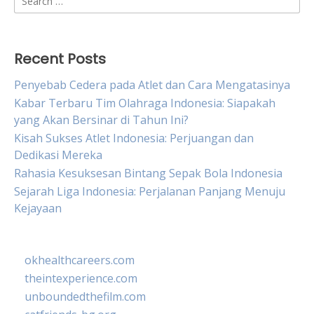
for:
Recent Posts
Penyebab Cedera pada Atlet dan Cara Mengatasinya
Kabar Terbaru Tim Olahraga Indonesia: Siapakah
yang Akan Bersinar di Tahun Ini?
Kisah Sukses Atlet Indonesia: Perjuangan dan
Dedikasi Mereka
Rahasia Kesuksesan Bintang Sepak Bola Indonesia
Sejarah Liga Indonesia: Perjalanan Panjang Menuju
Kejayaan
okhealthcareers.com
theintexperience.com
unboundedthefilm.com