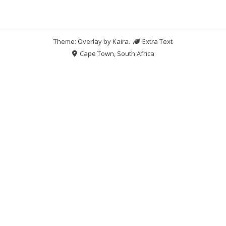
Theme: Overlay by
Kaira
.
Extra Text
Cape Town, South Africa