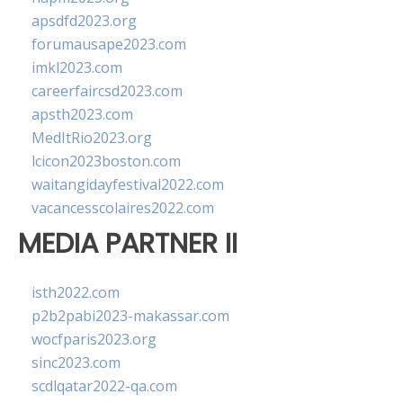
apsdfd2023.org
forumausape2023.com
imkl2023.com
careerfaircsd2023.com
apsth2023.com
MedItRio2023.org
lcicon2023boston.com
waitangidayfestival2022.com
vacancesscolaires2022.com
MEDIA PARTNER II
isth2022.com
p2b2pabi2023-makassar.com
wocfparis2023.org
sinc2023.com
scdlqatar2022-qa.com