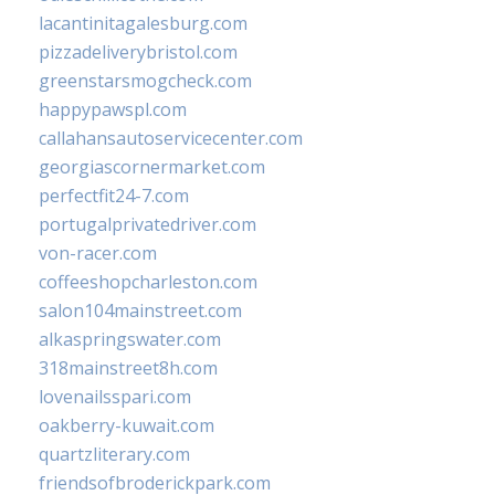
lacantinitagalesburg.com
pizzadeliverybristol.com
greenstarsmogcheck.com
happypawspl.com
callahansautoservicecenter.com
georgiascornermarket.com
perfectfit24-7.com
portugalprivatedriver.com
von-racer.com
coffeeshopcharleston.com
salon104mainstreet.com
alkaspringswater.com
318mainstreet8h.com
lovenailsspari.com
oakberry-kuwait.com
quartzliterary.com
friendsofbroderickpark.com