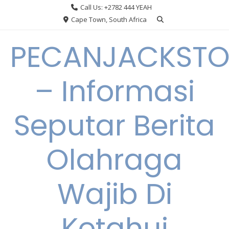
Skip
Call Us: +2782 444 YEAH
to
Cape Town, South Africa
content
PECANJACKST
– Informasi
Seputar Berita
Olahraga
Wajib Di
Ketahui