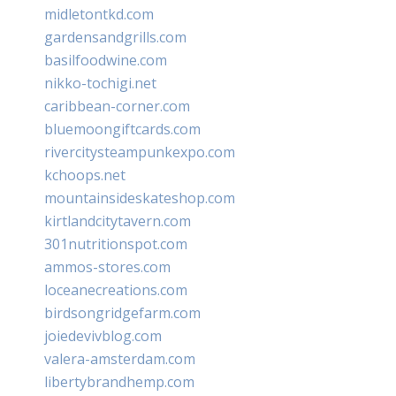
midletontkd.com
gardensandgrills.com
basilfoodwine.com
nikko-tochigi.net
caribbean-corner.com
bluemoongiftcards.com
rivercitysteampunkexpo.com
kchoops.net
mountainsideskateshop.com
kirtlandcitytavern.com
301nutritionspot.com
ammos-stores.com
loceanecreations.com
birdsongridgefarm.com
joiedevivblog.com
valera-amsterdam.com
libertybrandhemp.com