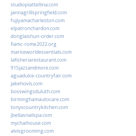
studiopiattellina.com
jannagrillspringfield.com
fujiyamacharleston.com
elpatronchardon.com
donglaishun-order.com
fiamc-rome2022.org
mariceworldessentials.com
lafisheriarestaurant.com
915jazzandmore.com
aguadulce-countryfair.com
jakehovis.com
bosswingsduluth.com
birminghamautocare.com
tonyscountrykitchen.com
jbellasnailspa.com
mychaihouse.com
alvisgrooming.com