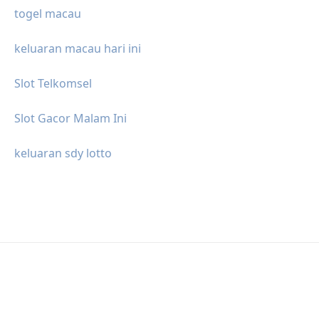
togel macau
keluaran macau hari ini
Slot Telkomsel
Slot Gacor Malam Ini
keluaran sdy lotto