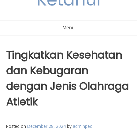
Menu
Tingkatkan Kesehatan
dan Kebugaran
dengan Jenis Olahraga
Atletik
Posted on
December 28, 2024
by
adminpec