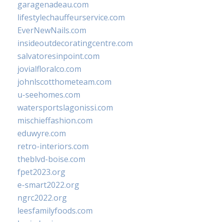
garagenadeau.com
lifestylechauffeurservice.com
EverNewNails.com
insideoutdecoratingcentre.com
salvatoresinpoint.com
jovialfloralco.com
johnlscotthometeam.com
u-seehomes.com
watersportslagonissi.com
mischieffashion.com
eduwyre.com
retro-interiors.com
theblvd-boise.com
fpet2023.org
e-smart2022.org
ngrc2022.org
leesfamilyfoods.com