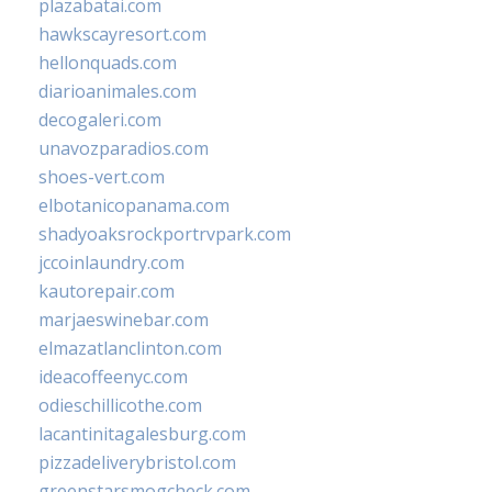
plazabatai.com
hawkscayresort.com
hellonquads.com
diarioanimales.com
decogaleri.com
unavozparadios.com
shoes-vert.com
elbotanicopanama.com
shadyoaksrockportrvpark.com
jccoinlaundry.com
kautorepair.com
marjaeswinebar.com
elmazatlanclinton.com
ideacoffeenyc.com
odieschillicothe.com
lacantinitagalesburg.com
pizzadeliverybristol.com
greenstarsmogcheck.com