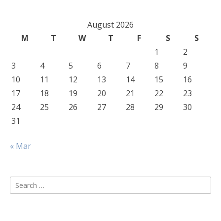
August 2026
M
T
W
T
F
S
S
1
2
3
4
5
6
7
8
9
10
11
12
13
14
15
16
17
18
19
20
21
22
23
24
25
26
27
28
29
30
31
« Mar
Search
for: