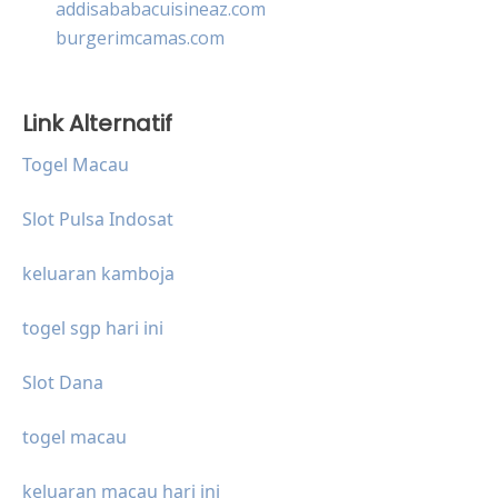
addisababacuisineaz.com
burgerimcamas.com
Link Alternatif
Togel Macau
Slot Pulsa Indosat
keluaran kamboja
togel sgp hari ini
Slot Dana
togel macau
keluaran macau hari ini