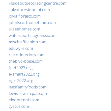
insideoutdecoratingcentre.com
salvatoresinpoint.com
jovialfloralco.com
johnlscotthometeam.com
u-seehomes.com
watersportslagonissi.com
mischieffashion.com
eduwyre.com
retro-interiors.com
theblvd-boise.com
fpet2023.org
e-smart2022.org
ngrc2022.org
leesfamilyfoods.com
lewis-lewis-cpas.com
eleontennis.com
cyetus.com