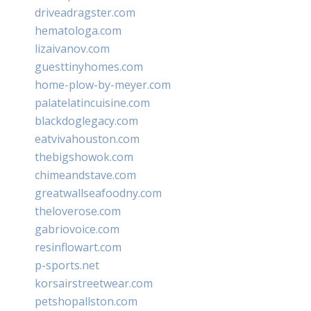
driveadragster.com
hematologa.com
lizaivanov.com
guesttinyhomes.com
home-plow-by-meyer.com
palatelatincuisine.com
blackdoglegacy.com
eatvivahouston.com
thebigshowok.com
chimeandstave.com
greatwallseafoodny.com
theloverose.com
gabriovoice.com
resinflowart.com
p-sports.net
korsairstreetwear.com
petshopallston.com