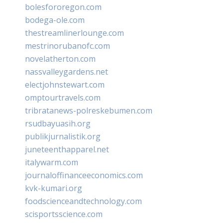
bolesfororegon.com
bodega-ole.com
thestreamlinerlounge.com
mestrinorubanofc.com
novelatherton.com
nassvalleygardens.net
electjohnstewart.com
omptourtravels.com
tribratanews-polreskebumen.com
rsudbayuasih.org
publikjurnalistik.org
juneteenthapparel.net
italywarm.com
journaloffinanceeconomics.com
kvk-kumari.org
foodscienceandtechnology.com
scisportsscience.com