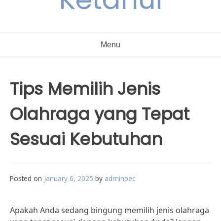
Menu
Tips Memilih Jenis
Olahraga yang Tepat
Sesuai Kebutuhan
Posted on
January 6, 2025
by
adminpec
Apakah Anda sedang bingung memilih jenis olahraga