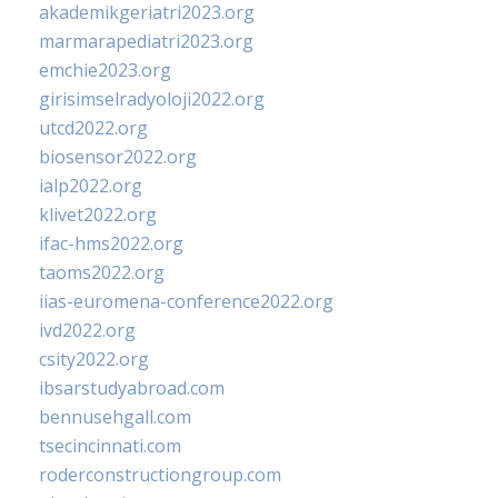
akademikgeriatri2023.org
marmarapediatri2023.org
emchie2023.org
girisimselradyoloji2022.org
utcd2022.org
biosensor2022.org
ialp2022.org
klivet2022.org
ifac-hms2022.org
taoms2022.org
iias-euromena-conference2022.org
ivd2022.org
csity2022.org
ibsarstudyabroad.com
bennusehgall.com
tsecincinnati.com
roderconstructiongroup.com