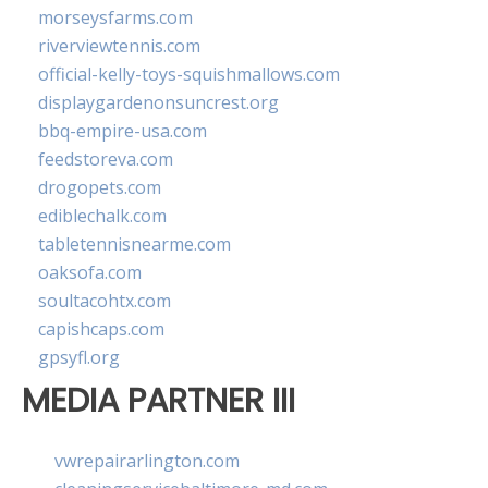
morseysfarms.com
riverviewtennis.com
official-kelly-toys-squishmallows.com
displaygardenonsuncrest.org
bbq-empire-usa.com
feedstoreva.com
drogopets.com
ediblechalk.com
tabletennisnearme.com
oaksofa.com
soultacohtx.com
capishcaps.com
gpsyfl.org
MEDIA PARTNER III
vwrepairarlington.com