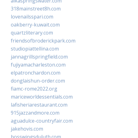
alkaspringswater.com
318mainstreet8h.com
lovenailsspari.com
oakberry-kuwait.com
quartzliterary.com
friendsofbroderickpark.com
studiopiattellina.com
jannagrillspringfield.com
fujiyamacharleston.com
elpatronchardon.com
donglaishun-order.com
fiamc-rome2022.org
mariceworldessentials.com
lafisheriarestaurant.com
915jazzandmore.com
aguadulce-countryfair.com
jakehovis.com
bosswingsduluth.com