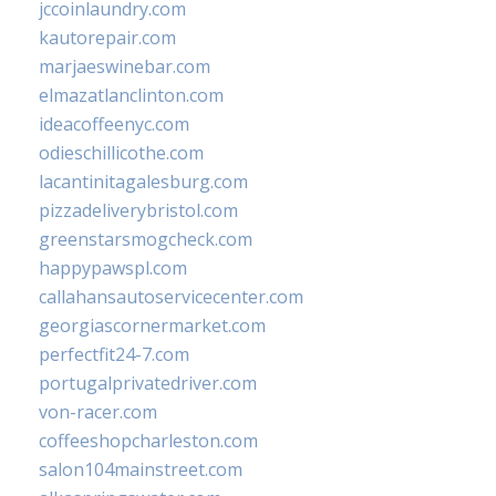
jccoinlaundry.com
kautorepair.com
marjaeswinebar.com
elmazatlanclinton.com
ideacoffeenyc.com
odieschillicothe.com
lacantinitagalesburg.com
pizzadeliverybristol.com
greenstarsmogcheck.com
happypawspl.com
callahansautoservicecenter.com
georgiascornermarket.com
perfectfit24-7.com
portugalprivatedriver.com
von-racer.com
coffeeshopcharleston.com
salon104mainstreet.com