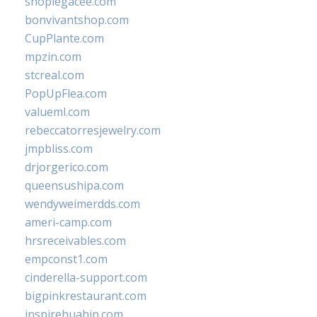
shoplegacee.com
bonvivantshop.com
CupPlante.com
mpzin.com
stcreal.com
PopUpFlea.com
valueml.com
rebeccatorresjewelry.com
jmpbliss.com
drjorgerico.com
queensushipa.com
wendyweimerdds.com
ameri-camp.com
hrsreceivables.com
empconst1.com
cinderella-support.com
bigpinkrestaurant.com
inspirehuahin.com