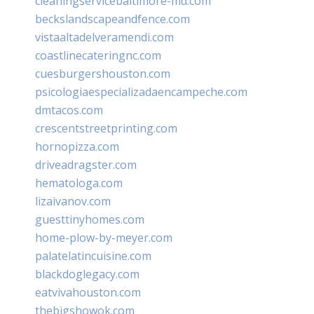
cleaningservicebaltimore-md.com
beckslandscapeandfence.com
vistaaltadelveramendi.com
coastlinecateringnc.com
cuesburgershouston.com
psicologiaespecializadaencampeche.com
dmtacos.com
crescentstreetprinting.com
hornopizza.com
driveadragster.com
hematologa.com
lizaivanov.com
guesttinyhomes.com
home-plow-by-meyer.com
palatelatincuisine.com
blackdoglegacy.com
eatvivahouston.com
thebigshowok.com