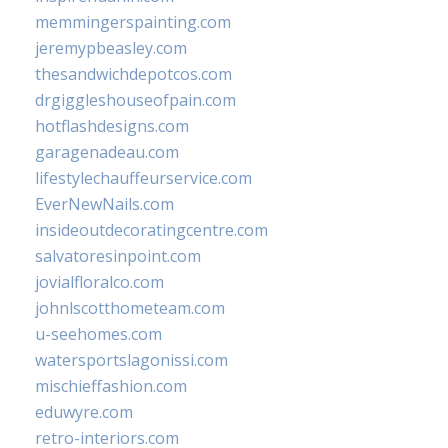
memmingerspainting.com
jeremypbeasley.com
thesandwichdepotcos.com
drgiggleshouseofpain.com
hotflashdesigns.com
garagenadeau.com
lifestylechauffeurservice.com
EverNewNails.com
insideoutdecoratingcentre.com
salvatoresinpoint.com
jovialfloralco.com
johnlscotthometeam.com
u-seehomes.com
watersportslagonissi.com
mischieffashion.com
eduwyre.com
retro-interiors.com