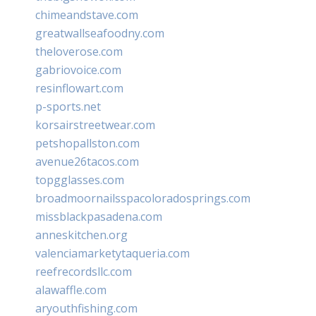
chimeandstave.com
greatwallseafoodny.com
theloverose.com
gabriovoice.com
resinflowart.com
p-sports.net
korsairstreetwear.com
petshopallston.com
avenue26tacos.com
topgglasses.com
broadmoornailsspacoloradosprings.com
missblackpasadena.com
anneskitchen.org
valenciamarketytaqueria.com
reefrecordsllc.com
alawaffle.com
aryouthfishing.com