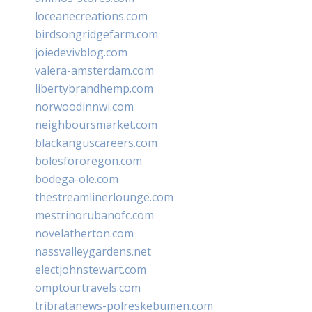
loceanecreations.com
birdsongridgefarm.com
joiedevivblog.com
valera-amsterdam.com
libertybrandhemp.com
norwoodinnwi.com
neighboursmarket.com
blackanguscareers.com
bolesfororegon.com
bodega-ole.com
thestreamlinerlounge.com
mestrinorubanofc.com
novelatherton.com
nassvalleygardens.net
electjohnstewart.com
omptourtravels.com
tribratanews-polreskebumen.com