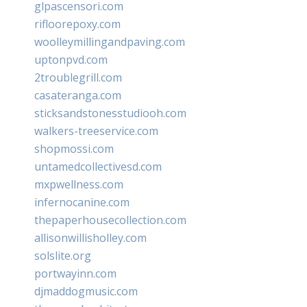
glpascensori.com
rifloorepoxy.com
woolleymillingandpaving.com
uptonpvd.com
2troublegrill.com
casateranga.com
sticksandstonesstudiooh.com
walkers-treeservice.com
shopmossi.com
untamedcollectivesd.com
mxpwellness.com
infernocanine.com
thepaperhousecollection.com
allisonwillisholley.com
solslite.org
portwayinn.com
djmaddogmusic.com