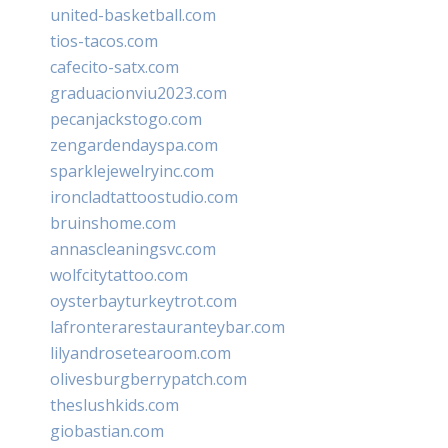
united-basketball.com
tios-tacos.com
cafecito-satx.com
graduacionviu2023.com
pecanjackstogo.com
zengardendayspa.com
sparklejewelryinc.com
ironcladtattoostudio.com
bruinshome.com
annascleaningsvc.com
wolfcitytattoo.com
oysterbayturkeytrot.com
lafronterarestauranteybar.com
lilyandrosetearoom.com
olivesburgberrypatch.com
theslushkids.com
giobastian.com