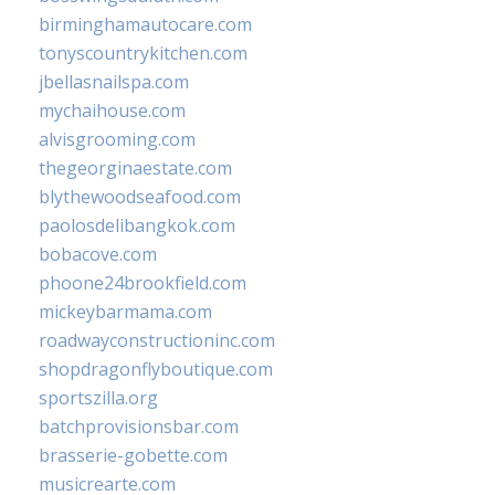
birminghamautocare.com
tonyscountrykitchen.com
jbellasnailspa.com
mychaihouse.com
alvisgrooming.com
thegeorginaestate.com
blythewoodseafood.com
paolosdelibangkok.com
bobacove.com
phoone24brookfield.com
mickeybarmama.com
roadwayconstructioninc.com
shopdragonflyboutique.com
sportszilla.org
batchprovisionsbar.com
brasserie-gobette.com
musicrearte.com