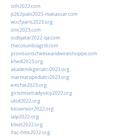
isth2022.com
p2b2pabi2023-makassar.com
wocfparis2023.org
sinc2023.com
scdlqatar2022-qa.com
thecolumbiagrill.com
provisionscheeseandwineshoppe.com
khedi2023.org
akademikgeriatri2023.org
marmarapediatri2023.org
emchie2023.org
girisimselradyoloji2022.org
utcd2022.org
biosensor2022.org
ialp2022.org
klivet2022.org
ifac-hms2022.org