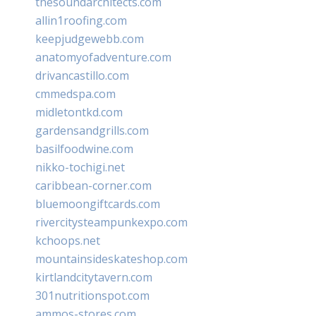
thesoundarchitects.com
allin1roofing.com
keepjudgewebb.com
anatomyofadventure.com
drivancastillo.com
cmmedspa.com
midletontkd.com
gardensandgrills.com
basilfoodwine.com
nikko-tochigi.net
caribbean-corner.com
bluemoongiftcards.com
rivercitysteampunkexpo.com
kchoops.net
mountainsideskateshop.com
kirtlandcitytavern.com
301nutritionspot.com
ammos-stores.com