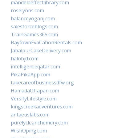
mandelaeffectlibrary.com
roselynns.com
balanceyoganj.com
salesforceblogs.com
TrainGames365.com
BaytownEvaCationRentals.com
JabalpurCakeDelivery.com
halobjd.com
intelligenceqatar.com
PikaPikaApp.com
takecareofbusinessdfw.org
HamadaOfJapan.com
VersifyLifestyle.com
kingscreekadventures.com
antaeuslabs.com
purelycleanchemdry.com
WishOping.com