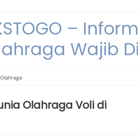
STOGO – Informa
lahraga Wajib D
 Olahraga
unia Olahraga Voli di