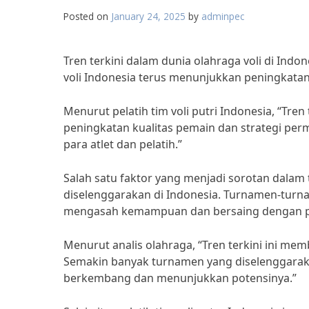
Posted on
January 24, 2025
by
adminpec
Tren terkini dalam dunia olahraga voli di Ind
voli Indonesia terus menunjukkan peningkata
Menurut pelatih tim voli putri Indonesia, “Tren
peningkatan kualitas pemain dan strategi perm
para atlet dan pelatih.”
Salah satu faktor yang menjadi sorotan dalam 
diselenggarakan di Indonesia. Turnamen-turn
mengasah kemampuan dan bersaing dengan 
Menurut analis olahraga, “Tren terkini ini me
Semakin banyak turnamen yang diselenggarak
berkembang dan menunjukkan potensinya.”