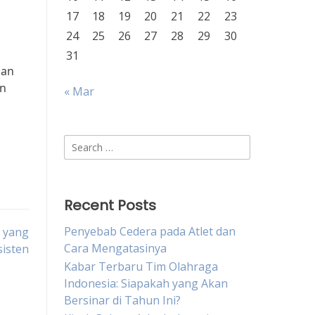
17
18
19
20
21
22
23
24
25
26
27
28
29
30
31
dan
an
« Mar
a
Search
for:
Recent Posts
Penyebab Cedera pada Atlet dan
 yang
Cara Mengatasinya
isten
Kabar Terbaru Tim Olahraga
Indonesia: Siapakah yang Akan
Bersinar di Tahun Ini?