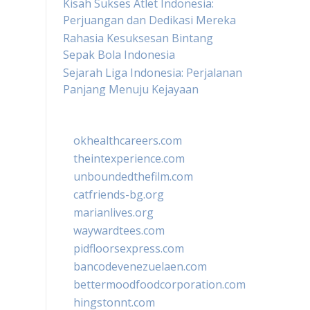
Kisah Sukses Atlet Indonesia:
Perjuangan dan Dedikasi Mereka
Rahasia Kesuksesan Bintang
Sepak Bola Indonesia
Sejarah Liga Indonesia: Perjalanan
Panjang Menuju Kejayaan
okhealthcareers.com
theintexperience.com
unboundedthefilm.com
catfriends-bg.org
marianlives.org
waywardtees.com
pidfloorsexpress.com
bancodevenezuelaen.com
bettermoodfoodcorporation.com
hingstonnt.com