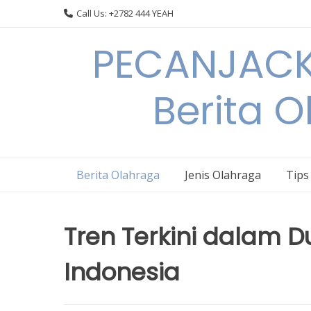
Skip
Call Us: +2782 444 YEAH
to
content
PECANJACK
Berita O
Berita Olahraga
Jenis Olahraga
Tips
Tren Terkini dalam D
Indonesia