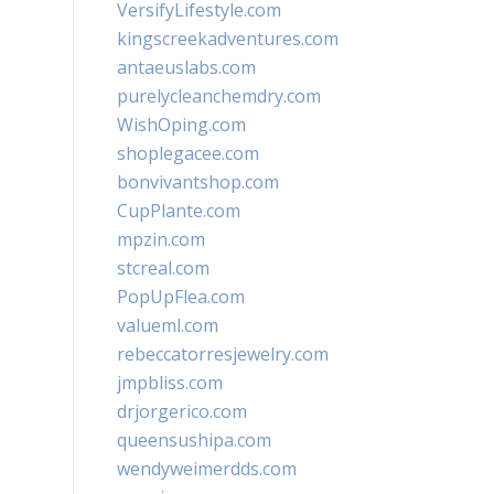
VersifyLifestyle.com
kingscreekadventures.com
antaeuslabs.com
purelycleanchemdry.com
WishOping.com
shoplegacee.com
bonvivantshop.com
CupPlante.com
mpzin.com
stcreal.com
PopUpFlea.com
valueml.com
rebeccatorresjewelry.com
jmpbliss.com
drjorgerico.com
queensushipa.com
wendyweimerdds.com