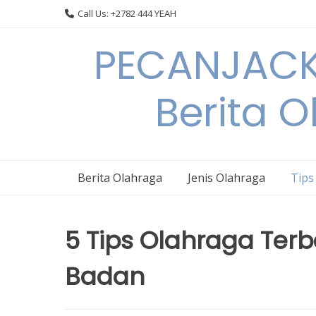
Skip
Call Us: +2782 444 YEAH
to
content
PECANJACK
Berita O
Berita Olahraga
Jenis Olahraga
Tips
5 Tips Olahraga Ter
Badan