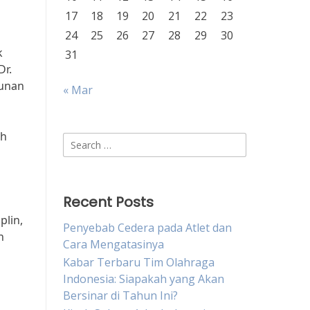
17
18
19
20
21
22
23
24
25
26
27
28
29
30
k
31
Dr.
runan
« Mar
ih
Search
for:
Recent Posts
plin,
Penyebab Cedera pada Atlet dan
n
Cara Mengatasinya
Kabar Terbaru Tim Olahraga
Indonesia: Siapakah yang Akan
Bersinar di Tahun Ini?