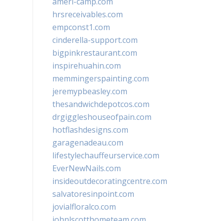
ameri-camp.com
hrsreceivables.com
empconst1.com
cinderella-support.com
bigpinkrestaurant.com
inspirehuahin.com
memmingerspainting.com
jeremypbeasley.com
thesandwichdepotcos.com
drgiggleshouseofpain.com
hotflashdesigns.com
garagenadeau.com
lifestylechauffeurservice.com
EverNewNails.com
insideoutdecoratingcentre.com
salvatoresinpoint.com
jovialfloralco.com
johnlscotthometeam.com