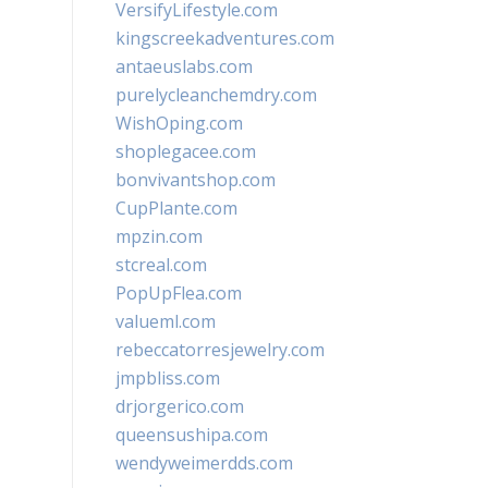
VersifyLifestyle.com
kingscreekadventures.com
antaeuslabs.com
purelycleanchemdry.com
WishOping.com
shoplegacee.com
bonvivantshop.com
CupPlante.com
mpzin.com
stcreal.com
PopUpFlea.com
valueml.com
rebeccatorresjewelry.com
jmpbliss.com
drjorgerico.com
queensushipa.com
wendyweimerdds.com