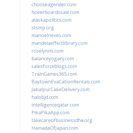
chooseagender.com
hoverboardssale.com
alaskapolitics.com
stsmp.org
manoelneves.com
mandelaeffectlibrary.com
roselynns.com
balanceyoganj.com
salesforceblogs.com
TrainGames365.com
BaytownEvaCationRentals.com
JabalpurCakeDelivery.com
halobjd.com
intelligenceqatar.com
PikaPikaApp.com
takecareofbusinessdfw.org
HamadaOfJapan.com