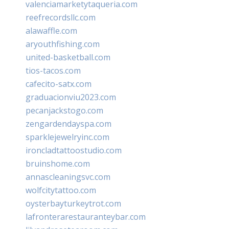
valenciamarketytaqueria.com
reefrecordsllc.com
alawaffle.com
aryouthfishing.com
united-basketball.com
tios-tacos.com
cafecito-satx.com
graduacionviu2023.com
pecanjackstogo.com
zengardendayspa.com
sparklejewelryinc.com
ironcladtattoostudio.com
bruinshome.com
annascleaningsvc.com
wolfcitytattoo.com
oysterbayturkeytrot.com
lafronterarestauranteybar.com