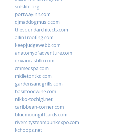
solslite.org
portwayinn.com
djmaddogmusic.com
thesoundarchitects.com
allin1roofing.com
keepjudgewebb.com
anatomyofadventure.com
drivancastillo.com
cmmedspa.com
midletontkd.com
gardensandgrills.com
basilfoodwine.com
nikko-tochigi.net
caribbean-corner.com
bluemoongiftcards.com
rivercitysteampunkexpo.com
kchoops.net