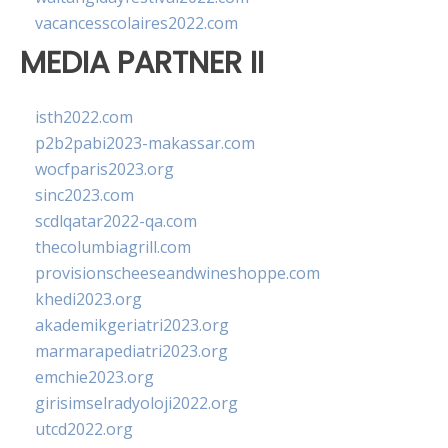
vacancesscolaires2022.com
MEDIA PARTNER II
isth2022.com
p2b2pabi2023-makassar.com
wocfparis2023.org
sinc2023.com
scdlqatar2022-qa.com
thecolumbiagrill.com
provisionscheeseandwineshoppe.com
khedi2023.org
akademikgeriatri2023.org
marmarapediatri2023.org
emchie2023.org
girisimselradyoloji2022.org
utcd2022.org