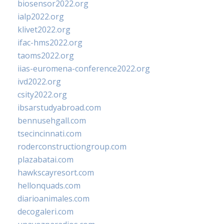
biosensor2022.org
ialp2022.org
klivet2022.org
ifac-hms2022.org
taoms2022.org
iias-euromena-conference2022.org
ivd2022.org
csity2022.org
ibsarstudyabroad.com
bennusehgall.com
tsecincinnati.com
roderconstructiongroup.com
plazabatai.com
hawkscayresort.com
hellonquads.com
diarioanimales.com
decogaleri.com