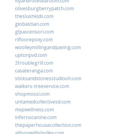
lilyandrosetearoom.com
olivesburgberrypatch.com
theslushkids.com
giobastian.com
glpascensori.com
rifloorepoxy.com
woolleymillingandpaving.com
uptonpvd.com
2troublegrill.com
casateranga.com
sticksandstonesstudiooh.com
walkers-treeservice.com
shopmossi.com
untamedcollectivesd.com
mxpwellness.com
infernocanine.com
thepaperhousecollection.com
allisonwillisholley.com