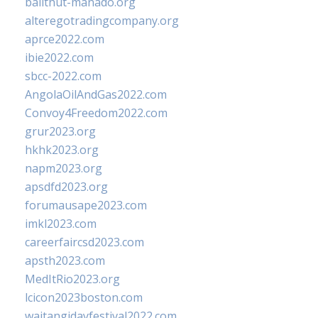
balithut-manado.org
alteregotradingcompany.org
aprce2022.com
ibie2022.com
sbcc-2022.com
AngolaOilAndGas2022.com
Convoy4Freedom2022.com
grur2023.org
hkhk2023.org
napm2023.org
apsdfd2023.org
forumausape2023.com
imkl2023.com
careerfaircsd2023.com
apsth2023.com
MedItRio2023.org
lcicon2023boston.com
waitangidayfestival2022.com