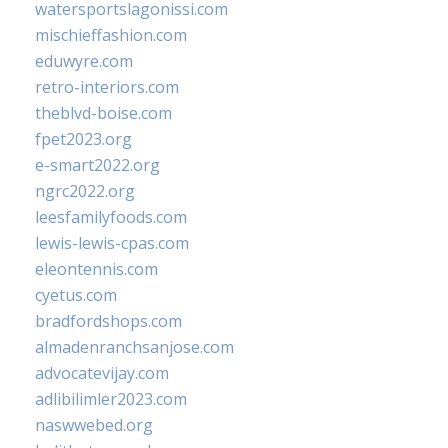
watersportslagonissi.com
mischieffashion.com
eduwyre.com
retro-interiors.com
theblvd-boise.com
fpet2023.org
e-smart2022.org
ngrc2022.org
leesfamilyfoods.com
lewis-lewis-cpas.com
eleontennis.com
cyetus.com
bradfordshops.com
almadenranchsanjose.com
advocatevijay.com
adlibilimler2023.com
naswwebed.org