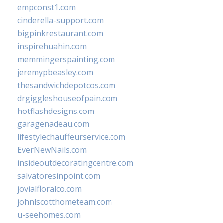
empconst1.com
cinderella-support.com
bigpinkrestaurant.com
inspirehuahin.com
memmingerspainting.com
jeremypbeasley.com
thesandwichdepotcos.com
drgiggleshouseofpain.com
hotflashdesigns.com
garagenadeau.com
lifestylechauffeurservice.com
EverNewNails.com
insideoutdecoratingcentre.com
salvatoresinpoint.com
jovialfloralco.com
johnlscotthometeam.com
u-seehomes.com