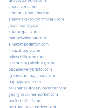
unavozparadios.com
shoes-vert.com
elbotanicopanama.com
shadyoaksrockportrvpark.com
jccoinlaundry.com
kautorepair.com
marjaeswinebar.com
elmazatlanclinton.com
ideacoffeenyc.com
odieschillicothe.com
lacantinitagalesburg.com
pizzadeliverybristol.com
greenstarsmogcheck.com
happypawspl.com
callahansautoservicecenter.com
georgiascornermarket.com
perfectfit24-7.com
portugalprivatedriver.com