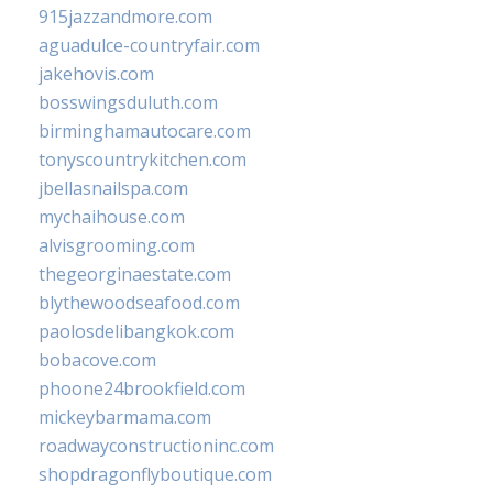
915jazzandmore.com
aguadulce-countryfair.com
jakehovis.com
bosswingsduluth.com
birminghamautocare.com
tonyscountrykitchen.com
jbellasnailspa.com
mychaihouse.com
alvisgrooming.com
thegeorginaestate.com
blythewoodseafood.com
paolosdelibangkok.com
bobacove.com
phoone24brookfield.com
mickeybarmama.com
roadwayconstructioninc.com
shopdragonflyboutique.com