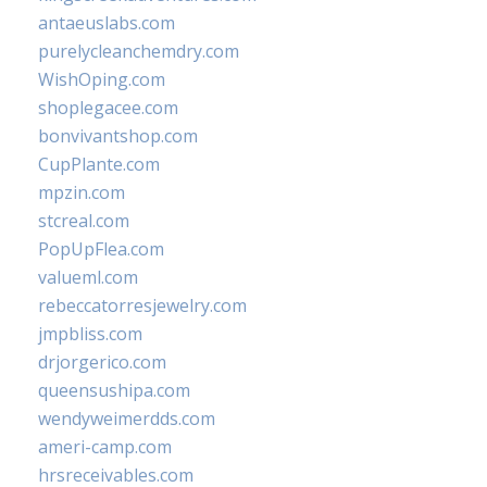
antaeuslabs.com
purelycleanchemdry.com
WishOping.com
shoplegacee.com
bonvivantshop.com
CupPlante.com
mpzin.com
stcreal.com
PopUpFlea.com
valueml.com
rebeccatorresjewelry.com
jmpbliss.com
drjorgerico.com
queensushipa.com
wendyweimerdds.com
ameri-camp.com
hrsreceivables.com