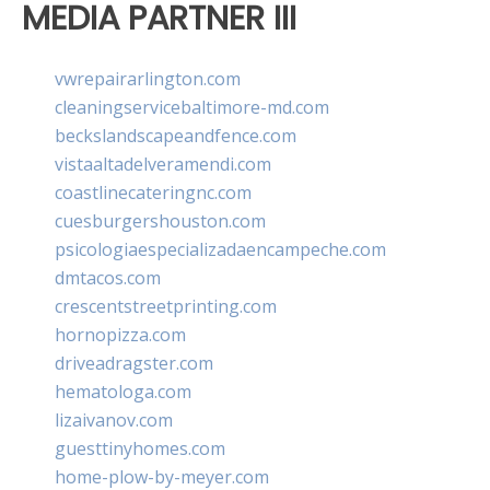
MEDIA PARTNER III
vwrepairarlington.com
cleaningservicebaltimore-md.com
beckslandscapeandfence.com
vistaaltadelveramendi.com
coastlinecateringnc.com
cuesburgershouston.com
psicologiaespecializadaencampeche.com
dmtacos.com
crescentstreetprinting.com
hornopizza.com
driveadragster.com
hematologa.com
lizaivanov.com
guesttinyhomes.com
home-plow-by-meyer.com