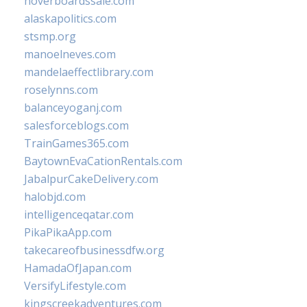
hoverboardssale.com
alaskapolitics.com
stsmp.org
manoelneves.com
mandelaeffectlibrary.com
roselynns.com
balanceyoganj.com
salesforceblogs.com
TrainGames365.com
BaytownEvaCationRentals.com
JabalpurCakeDelivery.com
halobjd.com
intelligenceqatar.com
PikaPikaApp.com
takecareofbusinessdfw.org
HamadaOfJapan.com
VersifyLifestyle.com
kingscreekadventures.com