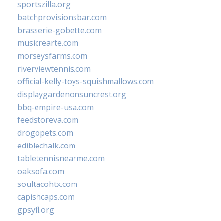
sportszilla.org
batchprovisionsbar.com
brasserie-gobette.com
musicrearte.com
morseysfarms.com
riverviewtennis.com
official-kelly-toys-squishmallows.com
displaygardenonsuncrest.org
bbq-empire-usa.com
feedstoreva.com
drogopets.com
ediblechalk.com
tabletennisnearme.com
oaksofa.com
soultacohtx.com
capishcaps.com
gpsyfl.org