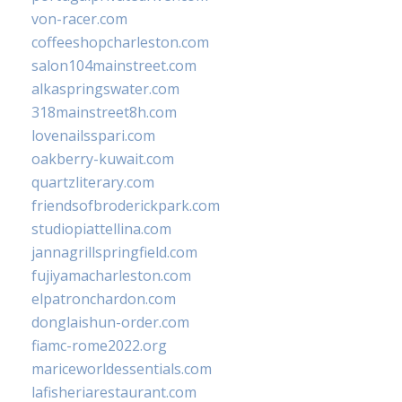
von-racer.com
coffeeshopcharleston.com
salon104mainstreet.com
alkaspringswater.com
318mainstreet8h.com
lovenailsspari.com
oakberry-kuwait.com
quartzliterary.com
friendsofbroderickpark.com
studiopiattellina.com
jannagrillspringfield.com
fujiyamacharleston.com
elpatronchardon.com
donglaishun-order.com
fiamc-rome2022.org
mariceworldessentials.com
lafisheriarestaurant.com