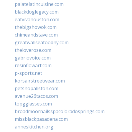
palatelatincuisine.com
blackdoglegacy.com
eatvivahouston.com
thebigshowok.com
chimeandstave.com
greatwallseafoodny.com
theloverose.com
gabriovoice.com
resinflowart.com
p-sports.net
korsairstreetwear.com
petshopallston.com
avenue26tacos.com
topgglasses.com
broadmoornailsspacoloradosprings.com
missblackpasadena.com
anneskitchen.org