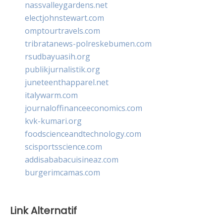
nassvalleygardens.net
electjohnstewart.com
omptourtravels.com
tribratanews-polreskebumen.com
rsudbayuasih.org
publikjurnalistik.org
juneteenthapparel.net
italywarm.com
journaloffinanceeconomics.com
kvk-kumari.org
foodscienceandtechnology.com
scisportsscience.com
addisababacuisineaz.com
burgerimcamas.com
Link Alternatif