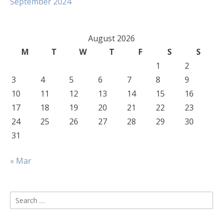
September 2024
August 2026
M
T
W
T
F
S
S
1
2
3
4
5
6
7
8
9
10
11
12
13
14
15
16
17
18
19
20
21
22
23
24
25
26
27
28
29
30
31
« Mar
Search
for: