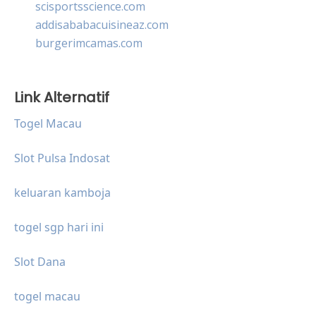
scisportsscience.com
addisababacuisineaz.com
burgerimcamas.com
Link Alternatif
Togel Macau
Slot Pulsa Indosat
keluaran kamboja
togel sgp hari ini
Slot Dana
togel macau