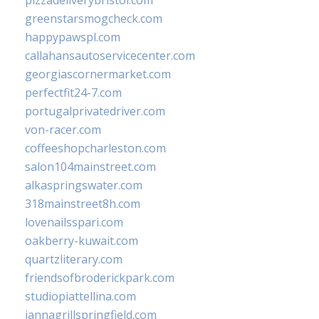
pizzadeliverybristol.com
greenstarsmogcheck.com
happypawspl.com
callahansautoservicecenter.com
georgiascornermarket.com
perfectfit24-7.com
portugalprivatedriver.com
von-racer.com
coffeeshopcharleston.com
salon104mainstreet.com
alkaspringswater.com
318mainstreet8h.com
lovenailsspari.com
oakberry-kuwait.com
quartzliterary.com
friendsofbroderickpark.com
studiopiattellina.com
jannagrillspringfield.com