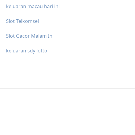
keluaran macau hari ini
Slot Telkomsel
Slot Gacor Malam Ini
keluaran sdy lotto