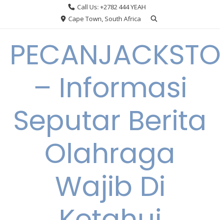
Skip
Call Us: +2782 444 YEAH
to
Cape Town, South Africa
content
PECANJACKST
– Informasi
Seputar Berita
Olahraga
Wajib Di
Ketahui