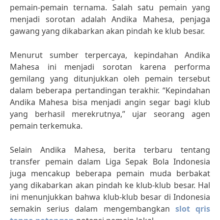
pemain-pemain ternama. Salah satu pemain yang
menjadi sorotan adalah Andika Mahesa, penjaga
gawang yang dikabarkan akan pindah ke klub besar.
Menurut sumber terpercaya, kepindahan Andika
Mahesa ini menjadi sorotan karena performa
gemilang yang ditunjukkan oleh pemain tersebut
dalam beberapa pertandingan terakhir. “Kepindahan
Andika Mahesa bisa menjadi angin segar bagi klub
yang berhasil merekrutnya,” ujar seorang agen
pemain terkemuka.
Selain Andika Mahesa, berita terbaru tentang
transfer pemain dalam Liga Sepak Bola Indonesia
juga mencakup beberapa pemain muda berbakat
yang dikabarkan akan pindah ke klub-klub besar. Hal
ini menunjukkan bahwa klub-klub besar di Indonesia
semakin serius dalam mengembangkan
slot qris