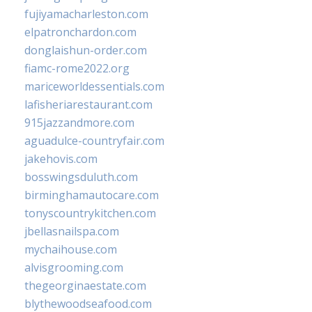
fujiyamacharleston.com
elpatronchardon.com
donglaishun-order.com
fiamc-rome2022.org
mariceworldessentials.com
lafisheriarestaurant.com
915jazzandmore.com
aguadulce-countryfair.com
jakehovis.com
bosswingsduluth.com
birminghamautocare.com
tonyscountrykitchen.com
jbellasnailspa.com
mychaihouse.com
alvisgrooming.com
thegeorginaestate.com
blythewoodseafood.com