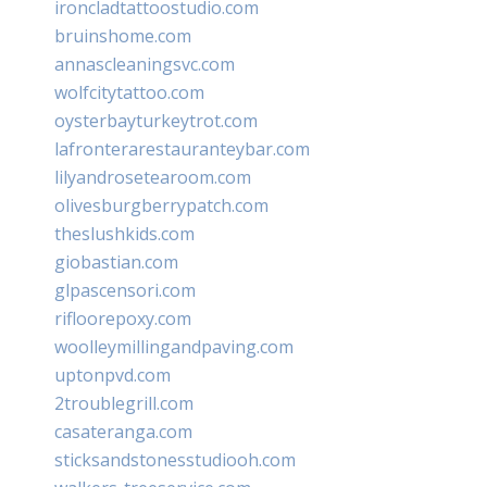
ironcladtattoostudio.com
bruinshome.com
annascleaningsvc.com
wolfcitytattoo.com
oysterbayturkeytrot.com
lafronterarestauranteybar.com
lilyandrosetearoom.com
olivesburgberrypatch.com
theslushkids.com
giobastian.com
glpascensori.com
rifloorepoxy.com
woolleymillingandpaving.com
uptonpvd.com
2troublegrill.com
casateranga.com
sticksandstonesstudiooh.com