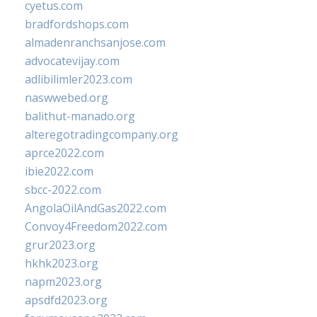
cyetus.com
bradfordshops.com
almadenranchsanjose.com
advocatevijay.com
adlibilimler2023.com
naswwebed.org
balithut-manado.org
alteregotradingcompany.org
aprce2022.com
ibie2022.com
sbcc-2022.com
AngolaOilAndGas2022.com
Convoy4Freedom2022.com
grur2023.org
hkhk2023.org
napm2023.org
apsdfd2023.org