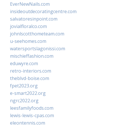
EverNewNails.com
insideoutdecoratingcentre.com
salvatoresinpoint.com
jovialfloralco.com
johnlscotthometeam.com
u-seehomes.com
watersportslagonissi.com
mischieffashion.com
eduwyre.com
retro-interiors.com
theblvd-boise.com
fpet2023.org
e-smart2022.org
ngrc2022.org
leesfamilyfoods.com
lewis-lewis-cpas.com
eleontennis.com