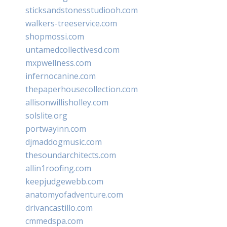
sticksandstonesstudiooh.com
walkers-treeservice.com
shopmossi.com
untamedcollectivesd.com
mxpwellness.com
infernocanine.com
thepaperhousecollection.com
allisonwillisholley.com
solslite.org
portwayinn.com
djmaddogmusic.com
thesoundarchitects.com
allin1roofing.com
keepjudgewebb.com
anatomyofadventure.com
drivancastillo.com
cmmedspa.com