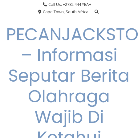
Skip
Call Us: +2782 444 YEAH
to
Cape Town, South Africa
content
PECANJACKST
– Informasi
Seputar Berita
Olahraga
Wajib Di
Ketahui