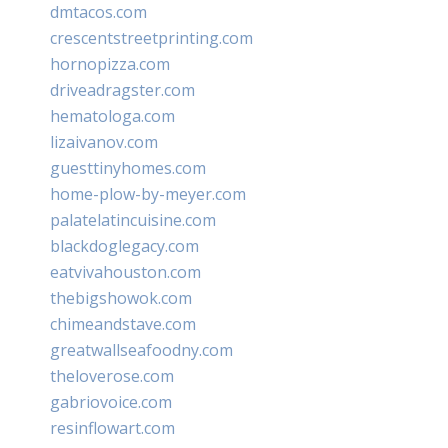
dmtacos.com
crescentstreetprinting.com
hornopizza.com
driveadragster.com
hematologa.com
lizaivanov.com
guesttinyhomes.com
home-plow-by-meyer.com
palatelatincuisine.com
blackdoglegacy.com
eatvivahouston.com
thebigshowok.com
chimeandstave.com
greatwallseafoodny.com
theloverose.com
gabriovoice.com
resinflowart.com