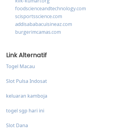
kvk-kumari.org
foodscienceandtechnology.com
scisportsscience.com
addisababacuisineaz.com
burgerimcamas.com
Link Alternatif
Togel Macau
Slot Pulsa Indosat
keluaran kamboja
togel sgp hari ini
Slot Dana