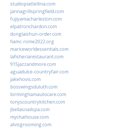
studiopiattellina.com
jannagrillspringfield.com
fujiyamacharleston.com
elpatronchardon.com
donglaishun-order.com
fiamc-rome2022.org
mariceworldessentials.com
lafisheriarestaurant.com
915jazzandmore.com
aguadulce-countryfair.com
jakehovis.com
bosswingsduluth.com
birminghamautocare.com
tonyscountrykitchen.com
jbellasnailspa.com
mychaihouse.com
alvisgrooming.com