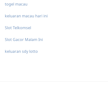
togel macau
keluaran macau hari ini
Slot Telkomsel
Slot Gacor Malam Ini
keluaran sdy lotto