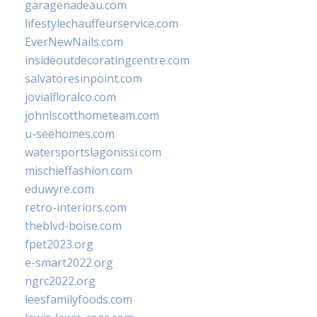
garagenadeau.com
lifestylechauffeurservice.com
EverNewNails.com
insideoutdecoratingcentre.com
salvatoresinpoint.com
jovialfloralco.com
johnlscotthometeam.com
u-seehomes.com
watersportslagonissi.com
mischieffashion.com
eduwyre.com
retro-interiors.com
theblvd-boise.com
fpet2023.org
e-smart2022.org
ngrc2022.org
leesfamilyfoods.com