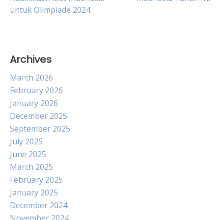
untuk Olimpiade 2024
navigation
Archives
March 2026
February 2026
January 2026
December 2025
September 2025
July 2025
June 2025
March 2025
February 2025
January 2025
December 2024
November 2024