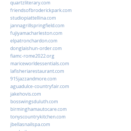
quartzliterary.com
friendsofbroderickpark.com
studiopiattellina.com
jannagrillspringfield.com
fujiyamacharleston.com
elpatronchardon.com
donglaishun-order.com
fiamc-rome2022.org
mariceworldessentials.com
lafisheriarestaurant.com
915jazzandmore.com
aguadulce-countryfair.com
jakehovis.com
bosswingsduluth.com
birminghamautocare.com
tonyscountrykitchen.com
jbellasnailspa.com