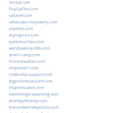
stcreal.com
PopUpFlea.com
valueml.com
rebeccatorresjewelry.com
jmpbliss.com
drjorgerico.com
queensushipa.com
wendyweimerdds.com
ameri-camp.com
hrsreceivables.com
empconst1.com
cinderella-support.com
bigpinkrestaurant.com
inspirehuahin.com
memmingerspainting.com
jeremypbeasley.com
thesandwichdepotcos.com