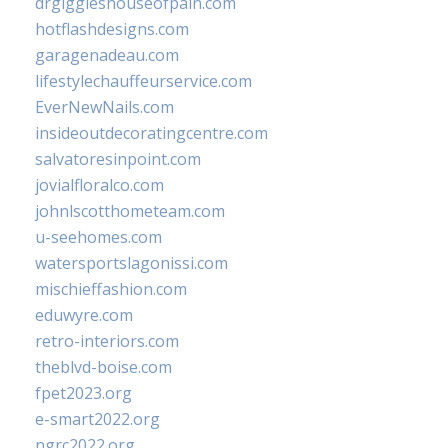
drgiggleshouseofpain.com
hotflashdesigns.com
garagenadeau.com
lifestylechauffeurservice.com
EverNewNails.com
insideoutdecoratingcentre.com
salvatoresinpoint.com
jovialfloralco.com
johnlscotthometeam.com
u-seehomes.com
watersportslagonissi.com
mischieffashion.com
eduwyre.com
retro-interiors.com
theblvd-boise.com
fpet2023.org
e-smart2022.org
ngrc2022.org