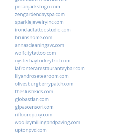
pecanjackstogo.com
zengardendayspa.com
sparklejewelryinc.com
ironcladtattoostudio.com
bruinshome.com
annascleaningsvc.com
wolfcitytattoo.com
oysterbayturkeytrot.com
lafronterarestauranteybar.com
lilyandrosetearoom.com
olivesburgberrypatch.com
theslushkids.com
giobastian.com
glpascensori.com
rifloorepoxy.com
woolleymillingandpaving.com
uptonpvd.com