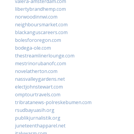
valera-amsterdam.com
libertybrandhemp.com
norwoodinnwi.com
neighboursmarket.com
blackanguscareers.com
bolesfororegon.com
bodega-ole.com
thestreamlinerlounge.com
mestrinorubanofc.com
novelatherton.com
nassvalleygardens.net
electjohnstewart.com
omptourtravels.com
tribratanews-polreskebumen.com
rsudbayuasih.org
publikjurnalistik.org
juneteenthapparel.net
italywarm.com