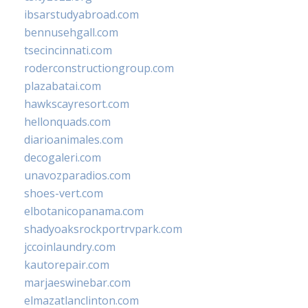
ibsarstudyabroad.com
bennusehgall.com
tsecincinnati.com
roderconstructiongroup.com
plazabatai.com
hawkscayresort.com
hellonquads.com
diarioanimales.com
decogaleri.com
unavozparadios.com
shoes-vert.com
elbotanicopanama.com
shadyoaksrockportrvpark.com
jccoinlaundry.com
kautorepair.com
marjaeswinebar.com
elmazatlanclinton.com