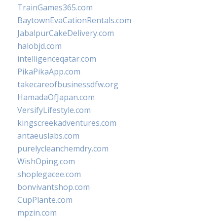
TrainGames365.com
BaytownEvaCationRentals.com
JabalpurCakeDelivery.com
halobjd.com
intelligenceqatar.com
PikaPikaApp.com
takecareofbusinessdfw.org
HamadaOfJapan.com
VersifyLifestyle.com
kingscreekadventures.com
antaeuslabs.com
purelycleanchemdry.com
WishOping.com
shoplegacee.com
bonvivantshop.com
CupPlante.com
mpzin.com