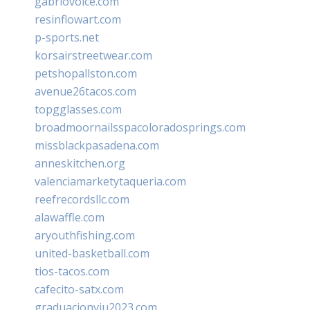
gabriovoice.com
resinflowart.com
p-sports.net
korsairstreetwear.com
petshopallston.com
avenue26tacos.com
topgglasses.com
broadmoornailsspacoloradosprings.com
missblackpasadena.com
anneskitchen.org
valenciamarketytaqueria.com
reefrecordsllc.com
alawaffle.com
aryouthfishing.com
united-basketball.com
tios-tacos.com
cafecito-satx.com
graduacionviu2023.com