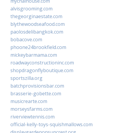
mychaihouse.com
alvisgrooming.com
thegeorginaestate.com
blythewoodseafood.com
paolosdelibangkok.com
bobacove.com
phoone24brookfield.com
mickeybarmama.com
roadwayconstructioninc.com
shopdragonflyboutique.com
sportszilla.org
batchprovisionsbar.com
brasserie-gobette.com
musicrearte.com
morseysfarms.com
riverviewtennis.com
official-kelly-toys-squishmallows.com
displaygardenonsuncrest.org