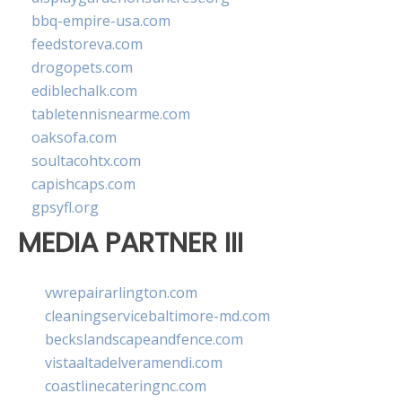
bbq-empire-usa.com
feedstoreva.com
drogopets.com
ediblechalk.com
tabletennisnearme.com
oaksofa.com
soultacohtx.com
capishcaps.com
gpsyfl.org
MEDIA PARTNER III
vwrepairarlington.com
cleaningservicebaltimore-md.com
beckslandscapeandfence.com
vistaaltadelveramendi.com
coastlinecateringnc.com