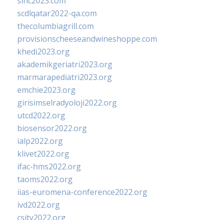
sinc2023.com
scdlqatar2022-qa.com
thecolumbiagrill.com
provisionscheeseandwineshoppe.com
khedi2023.org
akademikgeriatri2023.org
marmarapediatri2023.org
emchie2023.org
girisimselradyoloji2022.org
utcd2022.org
biosensor2022.org
ialp2022.org
klivet2022.org
ifac-hms2022.org
taoms2022.org
iias-euromena-conference2022.org
ivd2022.org
csity2022.org