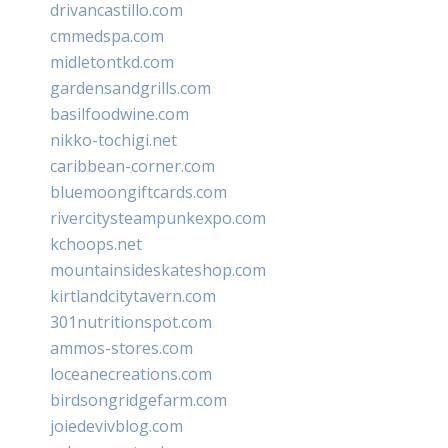
drivancastillo.com
cmmedspa.com
midletontkd.com
gardensandgrills.com
basilfoodwine.com
nikko-tochigi.net
caribbean-corner.com
bluemoongiftcards.com
rivercitysteampunkexpo.com
kchoops.net
mountainsideskateshop.com
kirtlandcitytavern.com
301nutritionspot.com
ammos-stores.com
loceanecreations.com
birdsongridgefarm.com
joiedevivblog.com