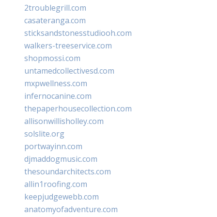
2troublegrill.com
casateranga.com
sticksandstonesstudiooh.com
walkers-treeservice.com
shopmossi.com
untamedcollectivesd.com
mxpwellness.com
infernocanine.com
thepaperhousecollection.com
allisonwillisholley.com
solslite.org
portwayinn.com
djmaddogmusic.com
thesoundarchitects.com
allin1roofing.com
keepjudgewebb.com
anatomyofadventure.com