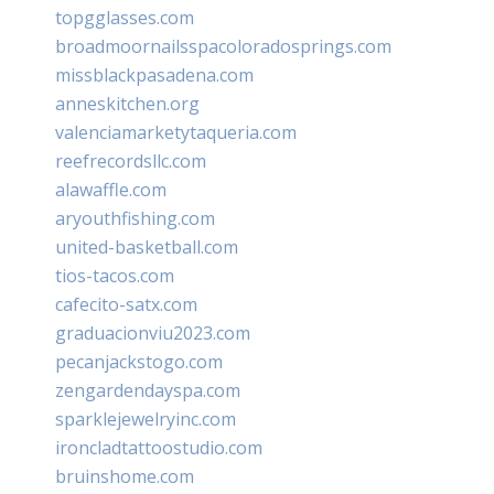
topgglasses.com
broadmoornailsspacoloradosprings.com
missblackpasadena.com
anneskitchen.org
valenciamarketytaqueria.com
reefrecordsllc.com
alawaffle.com
aryouthfishing.com
united-basketball.com
tios-tacos.com
cafecito-satx.com
graduacionviu2023.com
pecanjackstogo.com
zengardendayspa.com
sparklejewelryinc.com
ironcladtattoostudio.com
bruinshome.com