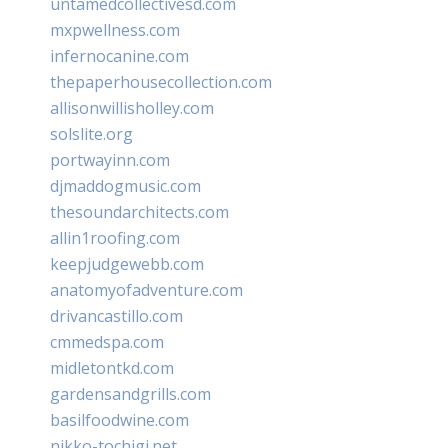
untamedcollectivesd.com
mxpwellness.com
infernocanine.com
thepaperhousecollection.com
allisonwillisholley.com
solslite.org
portwayinn.com
djmaddogmusic.com
thesoundarchitects.com
allin1roofing.com
keepjudgewebb.com
anatomyofadventure.com
drivancastillo.com
cmmedspa.com
midletontkd.com
gardensandgrills.com
basilfoodwine.com
nikko-tochigi.net