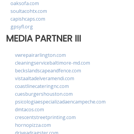
oaksofa.com
soultacohtx.com
capishcaps.com
gpsyfl.org
MEDIA PARTNER III
vwrepairarlington.com
cleaningservicebaltimore-md.com
beckslandscapeandfence.com
vistaaltadelveramendi.com
coastlinecateringnc.com
cuesburgershouston.com
psicologiaespecializadaencampeche.com
dmtacos.com
crescentstreetprinting.com
hornopizza.com
driveadragster.com