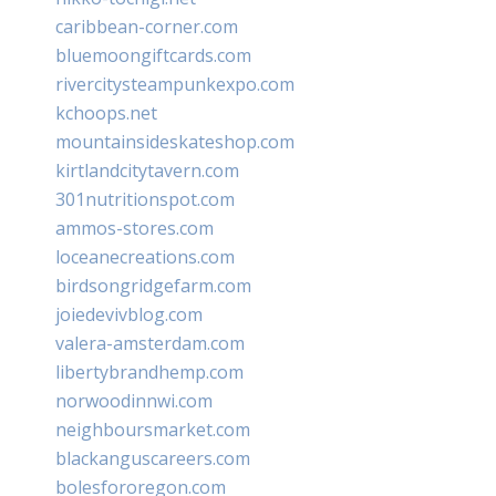
caribbean-corner.com
bluemoongiftcards.com
rivercitysteampunkexpo.com
kchoops.net
mountainsideskateshop.com
kirtlandcitytavern.com
301nutritionspot.com
ammos-stores.com
loceanecreations.com
birdsongridgefarm.com
joiedevivblog.com
valera-amsterdam.com
libertybrandhemp.com
norwoodinnwi.com
neighboursmarket.com
blackanguscareers.com
bolesfororegon.com