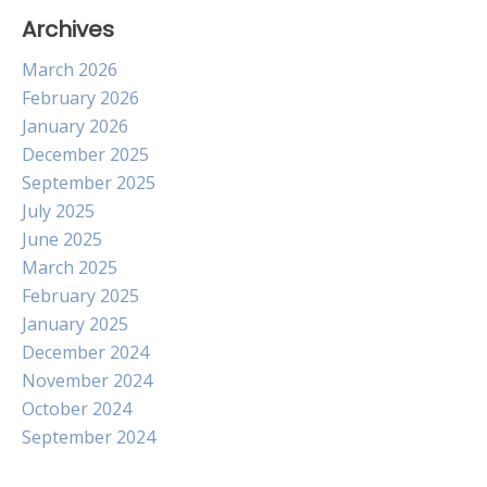
Archives
March 2026
February 2026
January 2026
December 2025
September 2025
July 2025
June 2025
March 2025
February 2025
January 2025
December 2024
November 2024
October 2024
September 2024