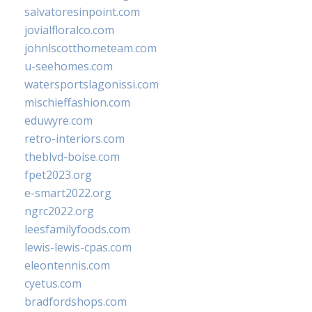
salvatoresinpoint.com
jovialfloralco.com
johnlscotthometeam.com
u-seehomes.com
watersportslagonissi.com
mischieffashion.com
eduwyre.com
retro-interiors.com
theblvd-boise.com
fpet2023.org
e-smart2022.org
ngrc2022.org
leesfamilyfoods.com
lewis-lewis-cpas.com
eleontennis.com
cyetus.com
bradfordshops.com