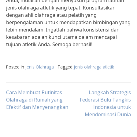
Anda, mulailah dengan menyusun program latihan
jenis olahraga atletik yang tepat. Konsultasikan
dengan ahli olahraga atau pelatih yang
berpengalaman untuk mendapatkan bimbingan yang
lebih mendalam. Ingatlah bahwa konsistensi dan
kesabaran adalah kunci utama dalam mencapai
tujuan atletik Anda. Semoga berhasil!
Posted in
Jenis Olahraga
Tagged
jenis olahraga atletik
Post
Cara Membuat Rutinitas
Langkah Strategis
Olahraga di Rumah yang
Federasi Bulu Tangkis
Efektif dan Menyenangkan
Indonesia untuk
navigation
Mendominasi Dunia