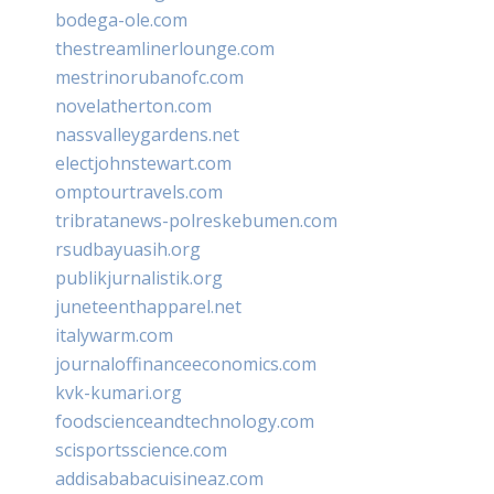
bodega-ole.com
thestreamlinerlounge.com
mestrinorubanofc.com
novelatherton.com
nassvalleygardens.net
electjohnstewart.com
omptourtravels.com
tribratanews-polreskebumen.com
rsudbayuasih.org
publikjurnalistik.org
juneteenthapparel.net
italywarm.com
journaloffinanceeconomics.com
kvk-kumari.org
foodscienceandtechnology.com
scisportsscience.com
addisababacuisineaz.com