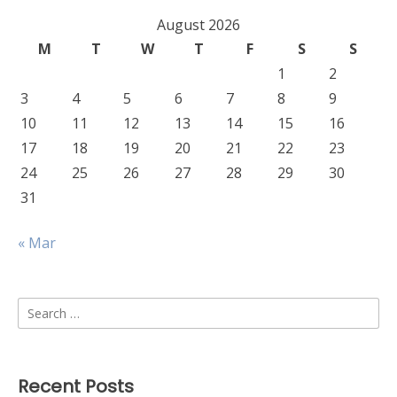
August 2026
M
T
W
T
F
S
S
1
2
3
4
5
6
7
8
9
10
11
12
13
14
15
16
17
18
19
20
21
22
23
24
25
26
27
28
29
30
31
« Mar
Search
for:
Recent Posts