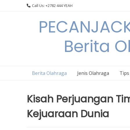
Skip
Call Us: +2782 444 YEAH
to
content
PECANJACK
Berita O
Berita Olahraga
Jenis Olahraga
Tips
Kisah Perjuangan Tim
Kejuaraan Dunia