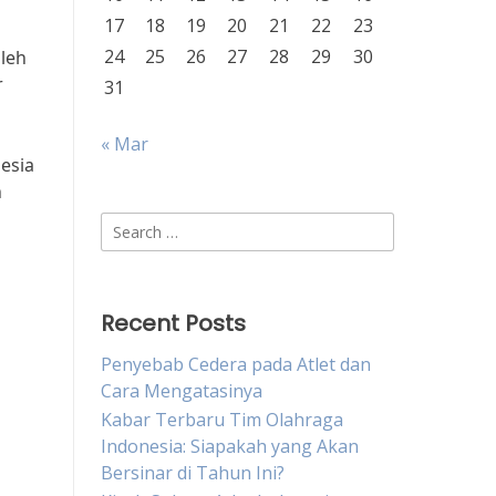
17
18
19
20
21
22
23
24
25
26
27
28
29
30
leh
r
31
« Mar
esia
n
Search
for:
Recent Posts
Penyebab Cedera pada Atlet dan
Cara Mengatasinya
Kabar Terbaru Tim Olahraga
Indonesia: Siapakah yang Akan
Bersinar di Tahun Ini?