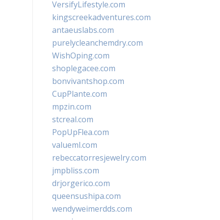
VersifyLifestyle.com
kingscreekadventures.com
antaeuslabs.com
purelycleanchemdry.com
WishOping.com
shoplegacee.com
bonvivantshop.com
CupPlante.com
mpzin.com
stcreal.com
PopUpFlea.com
valueml.com
rebeccatorresjewelry.com
jmpbliss.com
drjorgerico.com
queensushipa.com
wendyweimerdds.com