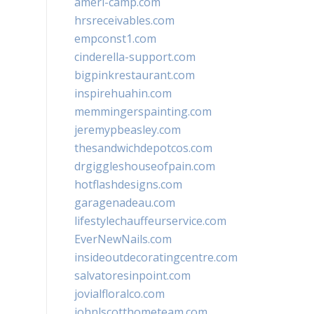
ameri-camp.com
hrsreceivables.com
empconst1.com
cinderella-support.com
bigpinkrestaurant.com
inspirehuahin.com
memmingerspainting.com
jeremypbeasley.com
thesandwichdepotcos.com
drgiggleshouseofpain.com
hotflashdesigns.com
garagenadeau.com
lifestylechauffeurservice.com
EverNewNails.com
insideoutdecoratingcentre.com
salvatoresinpoint.com
jovialfloralco.com
johnlscotthometeam.com