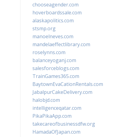
chooseagender.com
hoverboardssale.com
alaskapolitics.com
stsmp.org
manoelneves.com
mandelaeffectlibrary.com
roselynns.com
balanceyoganj.com
salesforceblogs.com
TrainGames365.com
BaytownEvaCationRentals.com
JabalpurCakeDelivery.com
halobjd.com
intelligenceqatar.com
PikaPikaApp.com
takecareofbusinessdfw.org
HamadaOfJapan.com