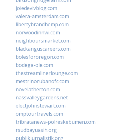
joiedevivblog.com
valera-amsterdam.com
libertybrandhemp.com
norwoodinnwi.com
neighboursmarket.com
blackanguscareers.com
bolesfororegon.com
bodega-ole.com
thestreamlinerlounge.com
mestrinorubanofc.com
novelatherton.com
nassvalleygardens.net
electjohnstewart.com
omptourtravels.com
tribratanews-polreskebumen.com
rsudbayuasih.org
publikjurnalistik.org