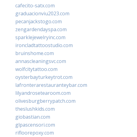
cafecito-satx.com
graduacionviu2023.com
pecanjackstogo.com
zengardendayspa.com
sparklejewelryinc.com
ironcladtattoostudio.com
bruinshome.com
annascleaningsvc.com
wolfcitytattoo.com
oysterbayturkeytrot.com
lafronterarestauranteybar.com
lilyandrosetearoom.com
olivesburgberrypatch.com
theslushkids.com
giobastian.com
glpascensori.com
rifloorepoxy.com