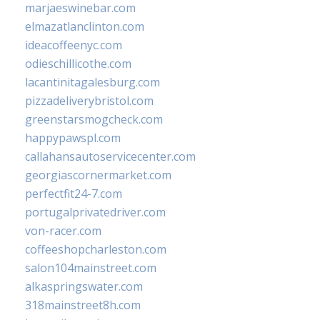
marjaeswinebar.com
elmazatlanclinton.com
ideacoffeenyc.com
odieschillicothe.com
lacantinitagalesburg.com
pizzadeliverybristol.com
greenstarsmogcheck.com
happypawspl.com
callahansautoservicecenter.com
georgiascornermarket.com
perfectfit24-7.com
portugalprivatedriver.com
von-racer.com
coffeeshopcharleston.com
salon104mainstreet.com
alkaspringswater.com
318mainstreet8h.com