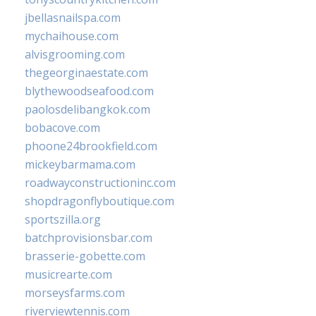
jbellasnailspa.com
mychaihouse.com
alvisgrooming.com
thegeorginaestate.com
blythewoodseafood.com
paolosdelibangkok.com
bobacove.com
phoone24brookfield.com
mickeybarmama.com
roadwayconstructioninc.com
shopdragonflyboutique.com
sportszilla.org
batchprovisionsbar.com
brasserie-gobette.com
musicrearte.com
morseysfarms.com
riverviewtennis.com