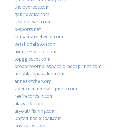
theloverose.com
gabriovoice.com
resinflowart.com
p-sports.net
korsairstreetwear.com
petshopallston.com
avenue26tacos.com
topgglasses.com
broadmoornailsspacoloradosprings.com
missblackpasadena.com
anneskitchen.org
valenciamarketytaqueria.com
reefrecordsllc.com
alawaffle.com
aryouthfishing.com
united-basketball.com
tios-tacos.com