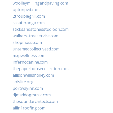
woolleymillingandpaving.com
uptonpvd.com
2troublegrill.com
casateranga.com
sticksandstonesstudiooh.com
walkers-treeservice.com
shopmossi.com
untamedcollectivesd.com
mxpwellness.com
infernocanine.com
thepaperhousecollection.com
allisonwillisholley.com
solslite.org
portwayinn.com
djmaddogmusic.com
thesoundarchitects.com
allin1roofing.com