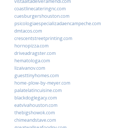
vistaaltadelveramendi.com
coastlinecateringnc.com
cuesburgershouston.com
psicologiaespecializadaencampeche.com
dmtacos.com
crescentstreetprinting.com
hornopizza.com
driveadragster.com
hematologa.com
lizaivanov.com
guesttinyhomes.com
home-plow-by-meyer.com
palatelatincuisine.com
blackdoglegacy.com
eatvivahouston.com
thebigshowok.com
chimeandstave.com
greatwallseafoodny.com