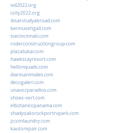
ivd2022.org
csity2022.org
ibsarstudyabroad.com
bennusehgall.com
tsecincinnati.com
roderconstructiongroup.com
plazabatai.com
hawkscayresort.com
hellonquads.com
diarioanimales.com
decogaleri.com
unavozparadios.com
shoes-vert.com
elbotanicopanama.com
shadyoaksrockportrvpark.com
jccoinlaundry.com
kautorepair.com