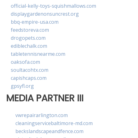
official-kelly-toys-squishmallows.com
displaygardenonsuncrest.org
bbq-empire-usa.com
feedstoreva.com
drogopets.com
ediblechalk.com
tabletennisnearme.com
oaksofa.com
soultacohtx.com
capishcaps.com
gpsyfl.org
MEDIA PARTNER III
vwrepairarlington.com
cleaningservicebaltimore-md.com
beckslandscapeandfence.com