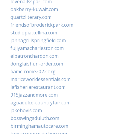
lovenailsspari.com
oakberry-kuwait.com
quartzliterary.com
friendsofbroderickpark.com
studiopiattellina.com
jannagrillspringfield.com
fujiyamacharleston.com
elpatronchardon.com
donglaishun-order.com
fiamc-rome2022.org
mariceworldessentials.com
lafisheriarestaurant.com
915jazzandmore.com
aguadulce-countryfair.com
jakehovis.com
bosswingsduluth.com
birminghamautocare.com
tonyscountrykitchen.com