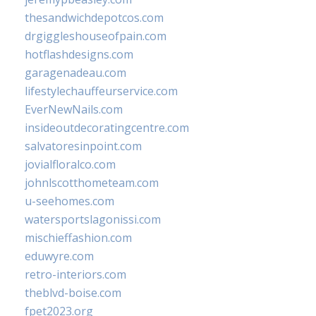
thesandwichdepotcos.com
drgiggleshouseofpain.com
hotflashdesigns.com
garagenadeau.com
lifestylechauffeurservice.com
EverNewNails.com
insideoutdecoratingcentre.com
salvatoresinpoint.com
jovialfloralco.com
johnlscotthometeam.com
u-seehomes.com
watersportslagonissi.com
mischieffashion.com
eduwyre.com
retro-interiors.com
theblvd-boise.com
fpet2023.org