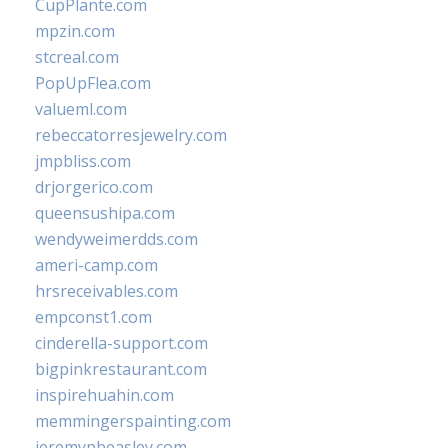
CupPlante.com
mpzin.com
stcreal.com
PopUpFlea.com
valueml.com
rebeccatorresjewelry.com
jmpbliss.com
drjorgerico.com
queensushipa.com
wendyweimerdds.com
ameri-camp.com
hrsreceivables.com
empconst1.com
cinderella-support.com
bigpinkrestaurant.com
inspirehuahin.com
memmingerspainting.com
jeremypbeasley.com