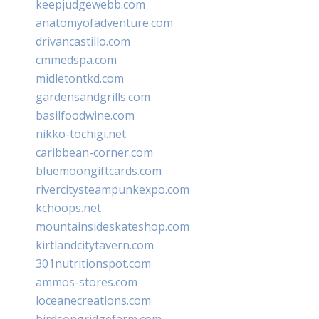
keepjudgewebb.com
anatomyofadventure.com
drivancastillo.com
cmmedspa.com
midletontkd.com
gardensandgrills.com
basilfoodwine.com
nikko-tochigi.net
caribbean-corner.com
bluemoongiftcards.com
rivercitysteampunkexpo.com
kchoops.net
mountainsideskateshop.com
kirtlandcitytavern.com
301nutritionspot.com
ammos-stores.com
loceanecreations.com
birdsongridgefarm.com