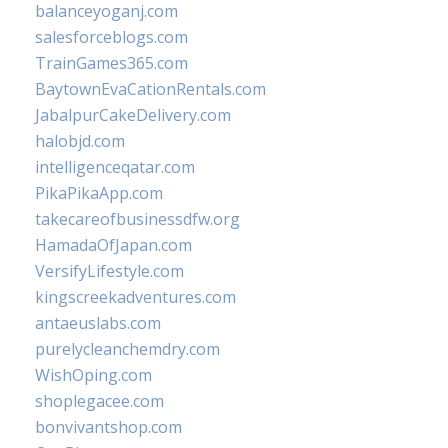
balanceyoganj.com
salesforceblogs.com
TrainGames365.com
BaytownEvaCationRentals.com
JabalpurCakeDelivery.com
halobjd.com
intelligenceqatar.com
PikaPikaApp.com
takecareofbusinessdfw.org
HamadaOfJapan.com
VersifyLifestyle.com
kingscreekadventures.com
antaeuslabs.com
purelycleanchemdry.com
WishOping.com
shoplegacee.com
bonvivantshop.com