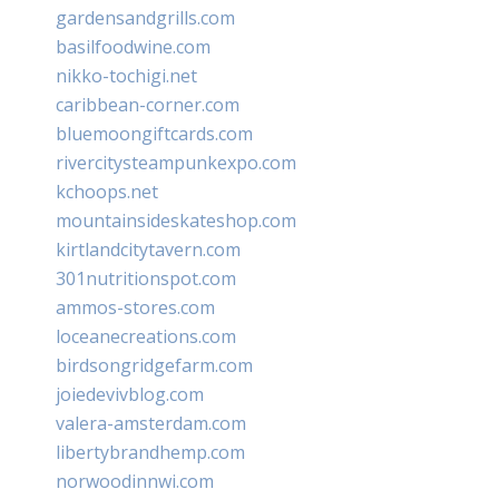
gardensandgrills.com
basilfoodwine.com
nikko-tochigi.net
caribbean-corner.com
bluemoongiftcards.com
rivercitysteampunkexpo.com
kchoops.net
mountainsideskateshop.com
kirtlandcitytavern.com
301nutritionspot.com
ammos-stores.com
loceanecreations.com
birdsongridgefarm.com
joiedevivblog.com
valera-amsterdam.com
libertybrandhemp.com
norwoodinnwi.com