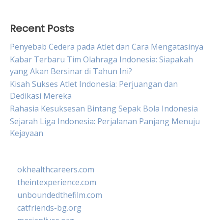
Recent Posts
Penyebab Cedera pada Atlet dan Cara Mengatasinya
Kabar Terbaru Tim Olahraga Indonesia: Siapakah
yang Akan Bersinar di Tahun Ini?
Kisah Sukses Atlet Indonesia: Perjuangan dan
Dedikasi Mereka
Rahasia Kesuksesan Bintang Sepak Bola Indonesia
Sejarah Liga Indonesia: Perjalanan Panjang Menuju
Kejayaan
okhealthcareers.com
theintexperience.com
unboundedthefilm.com
catfriends-bg.org