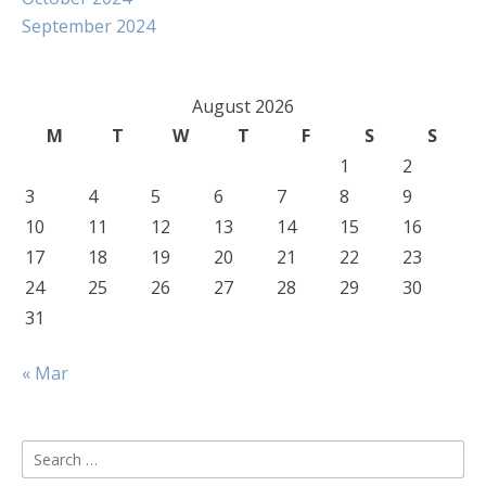
September 2024
August 2026
M
T
W
T
F
S
S
1
2
3
4
5
6
7
8
9
10
11
12
13
14
15
16
17
18
19
20
21
22
23
24
25
26
27
28
29
30
31
« Mar
Search
for: