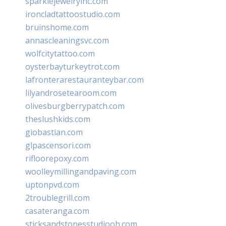
sparklejewelryinc.com
ironcladtattoostudio.com
bruinshome.com
annascleaningsvc.com
wolfcitytattoo.com
oysterbayturkeytrot.com
lafronterarestauranteybar.com
lilyandrosetearoom.com
olivesburgberrypatch.com
theslushkids.com
giobastian.com
glpascensori.com
rifloorepoxy.com
woolleymillingandpaving.com
uptonpvd.com
2troublegrill.com
casateranga.com
sticksandstonesstudiooh.com