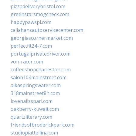
pizzadeliverybristol.com
greenstarsmogcheck.com
happypawspl.com
callahansautoservicecenter.com
georgiascornermarket.com
perfectfit24-7.com
portugalprivatedriver.com
von-racer.com
coffeeshopcharleston.com
salon104mainstreet.com
alkaspringswater.com
318mainstreet8h.com
lovenailsspari.com
oakberry-kuwait.com
quartzliterary.com
friendsofbroderickpark.com
studiopiattellina.com