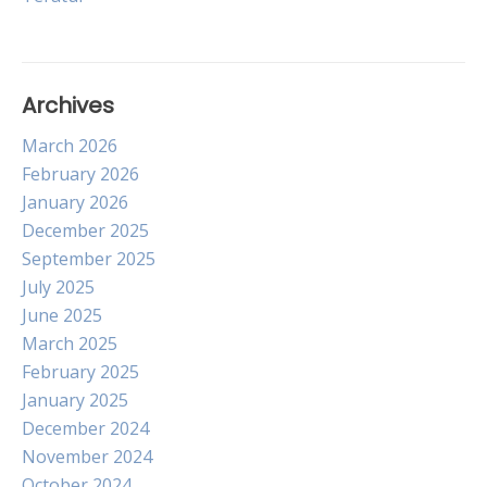
Archives
March 2026
February 2026
January 2026
December 2025
September 2025
July 2025
June 2025
March 2025
February 2025
January 2025
December 2024
November 2024
October 2024