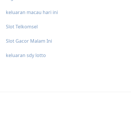
keluaran macau hari ini
Slot Telkomsel
Slot Gacor Malam Ini
keluaran sdy lotto