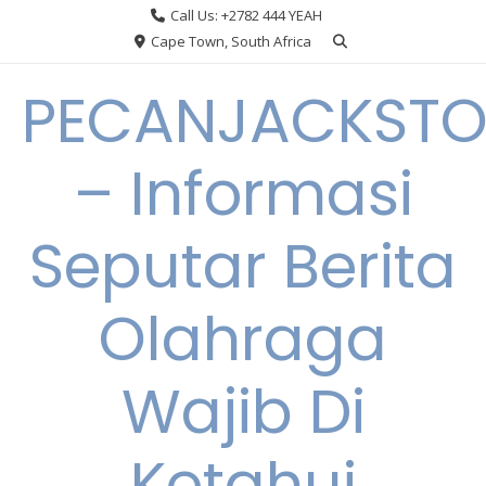
Skip
Call Us: +2782 444 YEAH
to
Cape Town, South Africa
content
PECANJACKST
– Informasi
Seputar Berita
Olahraga
Wajib Di
Ketahui