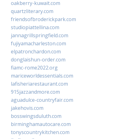
oakberry-kuwait.com
quartzliterary.com
friendsofbroderickpark.com
studiopiattellina.com
jannagrillspringfield.com
fujiyamacharleston.com
elpatronchardon.com
donglaishun-order.com
fiamc-rome2022.org
mariceworldessentials.com
lafisheriarestaurant.com
915jazzandmore.com
aguadulce-countryfair.com
jakehovis.com
bosswingsduluth.com
birminghamautocare.com
tonyscountrykitchen.com