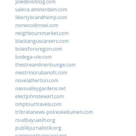
joiedevivblog.com
valera-amsterdam.com
libertybrandhemp.com
norwoodinnwi.com
neighboursmarket.com
blackanguscareers.com
bolesfororegon.com
bodega-ole.com
thestreamlinerlounge.com
mestrinorubanofc.com
novelatherton.com
nassvalleygardens.net
electjohnstewart.com
omptourtravels.com
tribratanews-polreskebumen.com
rsudbayuasih.org
publikjurnalistik.org
juneteenthapparel.net