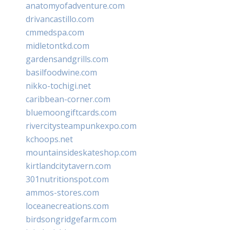
anatomyofadventure.com
drivancastillo.com
cmmedspa.com
midletontkd.com
gardensandgrills.com
basilfoodwine.com
nikko-tochigi.net
caribbean-corner.com
bluemoongiftcards.com
rivercitysteampunkexpo.com
kchoops.net
mountainsideskateshop.com
kirtlandcitytavern.com
301nutritionspot.com
ammos-stores.com
loceanecreations.com
birdsongridgefarm.com