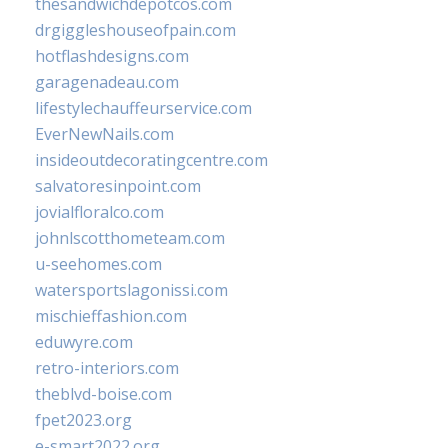
thesandwichdepotcos.com
drgiggleshouseofpain.com
hotflashdesigns.com
garagenadeau.com
lifestylechauffeurservice.com
EverNewNails.com
insideoutdecoratingcentre.com
salvatoresinpoint.com
jovialfloralco.com
johnlscotthometeam.com
u-seehomes.com
watersportslagonissi.com
mischieffashion.com
eduwyre.com
retro-interiors.com
theblvd-boise.com
fpet2023.org
e-smart2022.org