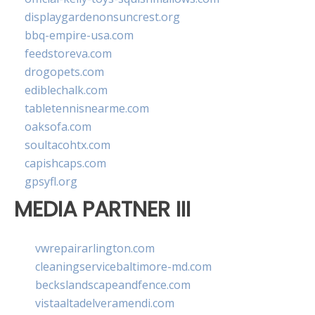
displaygardenonsuncrest.org
bbq-empire-usa.com
feedstoreva.com
drogopets.com
ediblechalk.com
tabletennisnearme.com
oaksofa.com
soultacohtx.com
capishcaps.com
gpsyfl.org
MEDIA PARTNER III
vwrepairarlington.com
cleaningservicebaltimore-md.com
beckslandscapeandfence.com
vistaaltadelveramendi.com