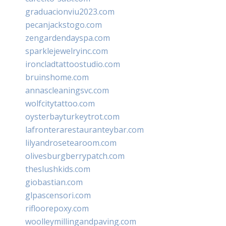
graduacionviu2023.com
pecanjackstogo.com
zengardendayspa.com
sparklejewelryinc.com
ironcladtattoostudio.com
bruinshome.com
annascleaningsvc.com
wolfcitytattoo.com
oysterbayturkeytrot.com
lafronterarestauranteybar.com
lilyandrosetearoom.com
olivesburgberrypatch.com
theslushkids.com
giobastian.com
glpascensori.com
rifloorepoxy.com
woolleymillingandpaving.com