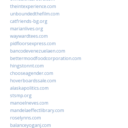
theintexperience.com
unboundedthefilm.com
catfriends-bg.org
marianlives.org
waywardtees.com
pidfloorsexpress.com
bancodevenezuelaen.com
bettermoodfoodcorporation.com
hingstonnt.com
chooseagender.com
hoverboardssale.com
alaskapolitics.com
stsmp.org
manoelneves.com
mandelaeffectlibrary.com
roselynns.com
balanceyoganj.com