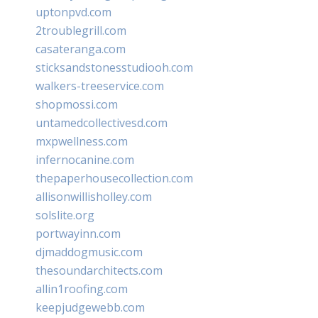
uptonpvd.com
2troublegrill.com
casateranga.com
sticksandstonesstudiooh.com
walkers-treeservice.com
shopmossi.com
untamedcollectivesd.com
mxpwellness.com
infernocanine.com
thepaperhousecollection.com
allisonwillisholley.com
solslite.org
portwayinn.com
djmaddogmusic.com
thesoundarchitects.com
allin1roofing.com
keepjudgewebb.com