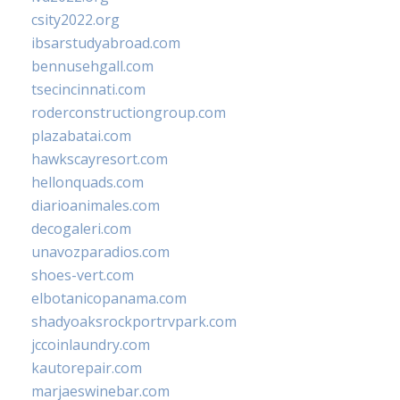
csity2022.org
ibsarstudyabroad.com
bennusehgall.com
tsecincinnati.com
roderconstructiongroup.com
plazabatai.com
hawkscayresort.com
hellonquads.com
diarioanimales.com
decogaleri.com
unavozparadios.com
shoes-vert.com
elbotanicopanama.com
shadyoaksrockportrvpark.com
jccoinlaundry.com
kautorepair.com
marjaeswinebar.com