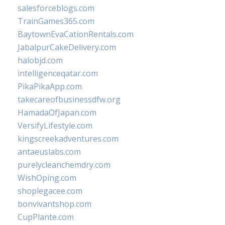
salesforceblogs.com
TrainGames365.com
BaytownEvaCationRentals.com
JabalpurCakeDelivery.com
halobjd.com
intelligenceqatar.com
PikaPikaApp.com
takecareofbusinessdfw.org
HamadaOfJapan.com
VersifyLifestyle.com
kingscreekadventures.com
antaeuslabs.com
purelycleanchemdry.com
WishOping.com
shoplegacee.com
bonvivantshop.com
CupPlante.com