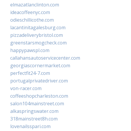
elmazatlanclinton.com
ideacoffeenyc.com
odieschillicothe.com
lacantinitagalesburg.com
pizzadeliverybristol.com
greenstarsmogcheck.com
happypawspl.com
callahansautoservicecenter.com
georgiascornermarket.com
perfectfit24-7.com
portugalprivatedriver.com
von-racer.com
coffeeshopcharleston.com
salon104mainstreet.com
alkaspringswater.com
318mainstreet8h.com
lovenailsspari.com