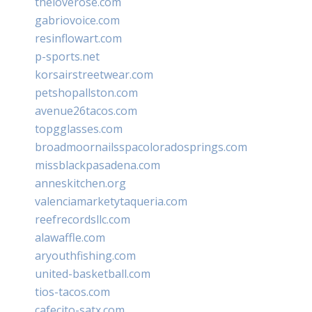
theloverose.com
gabriovoice.com
resinflowart.com
p-sports.net
korsairstreetwear.com
petshopallston.com
avenue26tacos.com
topgglasses.com
broadmoornailsspacoloradosprings.com
missblackpasadena.com
anneskitchen.org
valenciamarketytaqueria.com
reefrecordsllc.com
alawaffle.com
aryouthfishing.com
united-basketball.com
tios-tacos.com
cafecito-satx.com