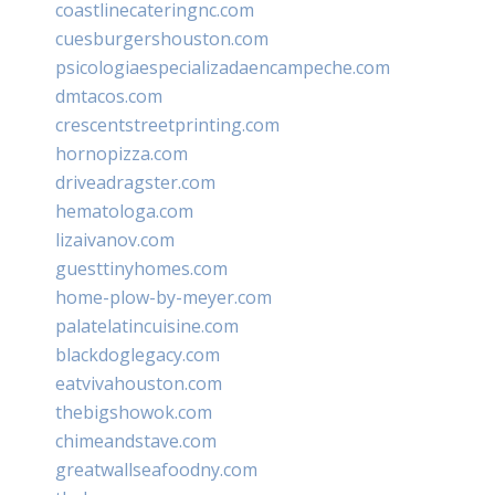
coastlinecateringnc.com
cuesburgershouston.com
psicologiaespecializadaencampeche.com
dmtacos.com
crescentstreetprinting.com
hornopizza.com
driveadragster.com
hematologa.com
lizaivanov.com
guesttinyhomes.com
home-plow-by-meyer.com
palatelatincuisine.com
blackdoglegacy.com
eatvivahouston.com
thebigshowok.com
chimeandstave.com
greatwallseafoodny.com