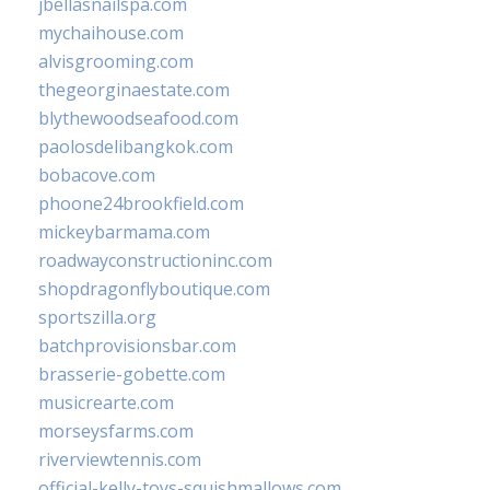
jbellasnailspa.com
mychaihouse.com
alvisgrooming.com
thegeorginaestate.com
blythewoodseafood.com
paolosdelibangkok.com
bobacove.com
phoone24brookfield.com
mickeybarmama.com
roadwayconstructioninc.com
shopdragonflyboutique.com
sportszilla.org
batchprovisionsbar.com
brasserie-gobette.com
musicrearte.com
morseysfarms.com
riverviewtennis.com
official-kelly-toys-squishmallows.com