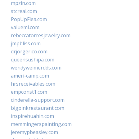
mpzin.com
stcreal.com
PopUpFlea.com
valueml.com
rebeccatorresjewelry.com
jmpbliss.com
drjorgerico.com
queensushipa.com
wendyweimerdds.com
ameri-camp.com
hrsreceivables.com
empconst1.com
cinderella-support.com
bigpinkrestaurant.com
inspirehuahin.com
memmingerspainting.com
jeremypbeasley.com