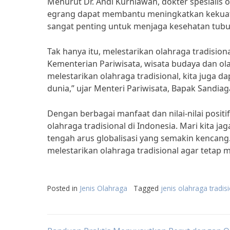
Menurut Dr. Andi Kurniawan, dokter spesialis o
egrang dapat membantu meningkatkan kekuatan 
sangat penting untuk menjaga kesehatan tubuh
Tak hanya itu, melestarikan olahraga tradision
Kementerian Pariwisata, wisata budaya dan o
melestarikan olahraga tradisional, kita juga
dunia,” ujar Menteri Pariwisata, Bapak Sandia
Dengan berbagai manfaat dan nilai-nilai positif
olahraga tradisional di Indonesia. Mari kita j
tengah arus globalisasi yang semakin kencang
melestarikan olahraga tradisional agar tetap m
Posted in
Jenis Olahraga
Tagged
jenis olahraga tradis