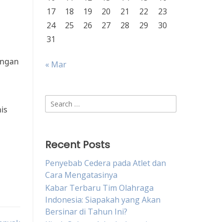
17
18
19
20
21
22
23
24
25
26
27
28
29
30
31
engan
« Mar
Search
nis
for:
Recent Posts
Penyebab Cedera pada Atlet dan
Cara Mengatasinya
Kabar Terbaru Tim Olahraga
Indonesia: Siapakah yang Akan
Bersinar di Tahun Ini?