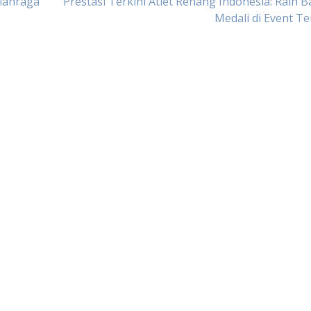
lahraga
Prestasi Terkini Atlet Renang Indonesia: Raih 
Medali di Event T