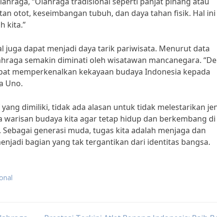
lahraga, “Olahraga tradisional seperti panjat pinang atau
otot, keseimbangan tubuh, dan daya tahan fisik. Hal ini
 kita.”
al juga dapat menjadi daya tarik pariwisata. Menurut data
lahraga semakin diminati oleh wisatawan mancanegara. “D
 dapat memperkenalkan kekayaan budaya Indonesia kepada
ga Uno.
 yang dimiliki, tidak ada alasan untuk tidak melestarikan je
aga warisan budaya kita agar tetap hidup dan berkembang di
. Sebagai generasi muda, tugas kita adalah menjaga dan
enjadi bagian yang tak tergantikan dari identitas bangsa.
ional