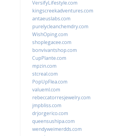
VersifyLifestyle.com
kingscreekadventures.com
antaeuslabs.com
purelycleanchemdry.com
WishOping.com
shoplegacee.com
bonvivantshop.com
CupPlante.com
mpzin.com
stcreal.com
PopUpFlea.com
valueml.com
rebeccatorresjewelry.com
jmpbliss.com
drjorgerico.com
queensushipa.com
wendyweimerdds.com