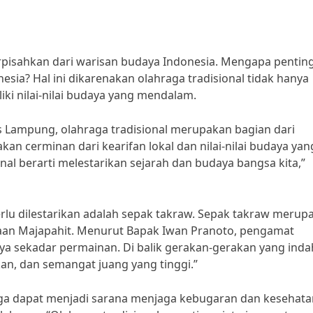
rpisahkan dari warisan budaya Indonesia. Mengapa pentin
nesia? Hal ini dikarenakan olahraga tradisional tidak hanya
liki nilai-nilai budaya yang mendalam.
as Lampung, olahraga tradisional merupakan bagian dari
kan cerminan dari kearifan lokal dan nilai-nilai budaya yan
nal berarti melestarikan sejarah dan budaya bangsa kita,”
erlu dilestarikan adalah sepak takraw. Sepak takraw merup
ajaan Majapahit. Menurut Bapak Iwan Pranoto, pengamat
nya sekadar permainan. Di balik gerakan-gerakan yang inda
an, dan semangat juang yang tinggi.”
 juga dapat menjadi sarana menjaga kebugaran dan kesehata