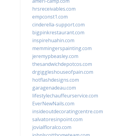
ameri-camp.com
hrsreceivables.com
empconst1.com
cinderella-support.com
bigpinkrestaurant.com
inspirehuahin.com
memmingerspainting.com
jeremypbeasley.com
thesandwichdepotcos.com
drgiggleshouseofpain.com
hotflashdesigns.com
garagenadeau.com
lifestylechauffeurservice.com
EverNewNails.com
insideoutdecoratingcentre.com
salvatoresinpoint.com
jovialfloralco.com
johnlscotthometeam.com