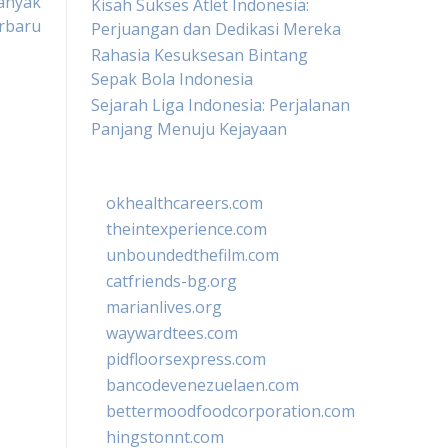
Banyak
Kisah Sukses Atlet Indonesia:
erbaru
Perjuangan dan Dedikasi Mereka
Rahasia Kesuksesan Bintang
Sepak Bola Indonesia
Sejarah Liga Indonesia: Perjalanan
Panjang Menuju Kejayaan
okhealthcareers.com
theintexperience.com
unboundedthefilm.com
catfriends-bg.org
marianlives.org
waywardtees.com
pidfloorsexpress.com
bancodevenezuelaen.com
bettermoodfoodcorporation.com
hingstonnt.com