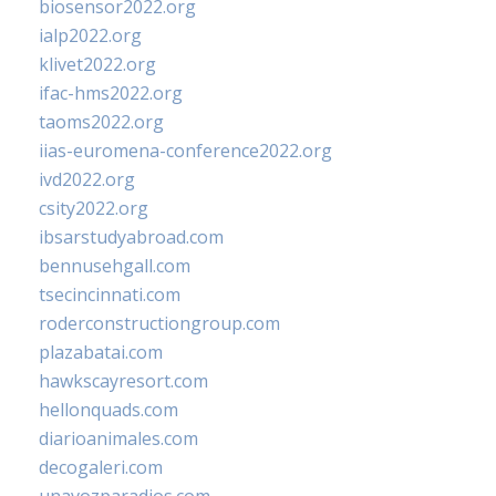
biosensor2022.org
ialp2022.org
klivet2022.org
ifac-hms2022.org
taoms2022.org
iias-euromena-conference2022.org
ivd2022.org
csity2022.org
ibsarstudyabroad.com
bennusehgall.com
tsecincinnati.com
roderconstructiongroup.com
plazabatai.com
hawkscayresort.com
hellonquads.com
diarioanimales.com
decogaleri.com