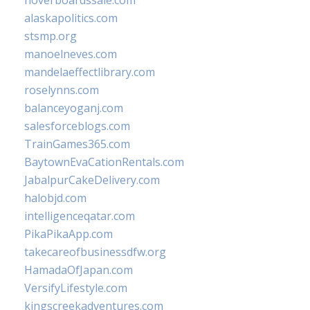
hoverboardssale.com
alaskapolitics.com
stsmp.org
manoelneves.com
mandelaeffectlibrary.com
roselynns.com
balanceyoganj.com
salesforceblogs.com
TrainGames365.com
BaytownEvaCationRentals.com
JabalpurCakeDelivery.com
halobjd.com
intelligenceqatar.com
PikaPikaApp.com
takecareofbusinessdfw.org
HamadaOfJapan.com
VersifyLifestyle.com
kingscreekadventures.com