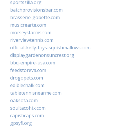
sportszilla.org
batchprovisionsbar.com
brasserie-gobette.com
musicrearte.com
morseysfarms.com
riverviewtennis.com
official-kelly-toys-squishmallows.com
displaygardenonsuncrest.org
bbq-empire-usa.com
feedstoreva.com
drogopets.com
ediblechalk.com
tabletennisnearme.com
oaksofa.com
soultacohtx.com
capishcaps.com
gpsyfl.org