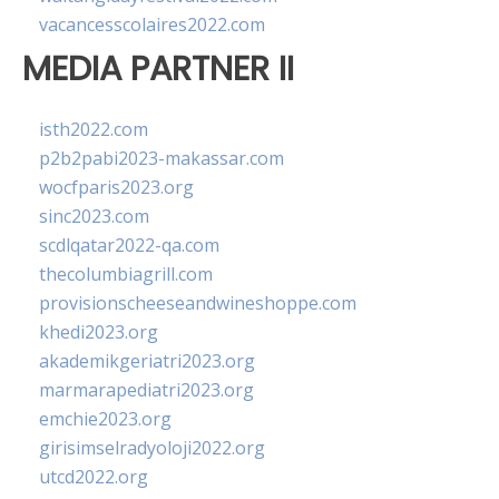
vacancesscolaires2022.com
MEDIA PARTNER II
isth2022.com
p2b2pabi2023-makassar.com
wocfparis2023.org
sinc2023.com
scdlqatar2022-qa.com
thecolumbiagrill.com
provisionscheeseandwineshoppe.com
khedi2023.org
akademikgeriatri2023.org
marmarapediatri2023.org
emchie2023.org
girisimselradyoloji2022.org
utcd2022.org