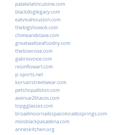
palatelatincuisine.com
blackdoglegacy.com
eatvivahouston.com
thebigshowok.com
chimeandstave.com
greatwallseafoodny.com
theloverose.com
gabriovoice.com
resinflowart.com
p-sports.net
korsairstreetwear.com
petshopallston.com
avenue26tacos.com
topgglasses.com
broadmoornailsspacoloradosprings.com
missblackpasadena.com
anneskitchen.org