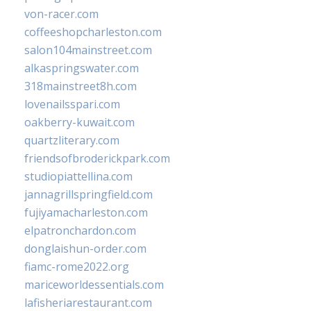
von-racer.com
coffeeshopcharleston.com
salon104mainstreet.com
alkaspringswater.com
318mainstreet8h.com
lovenailsspari.com
oakberry-kuwait.com
quartzliterary.com
friendsofbroderickpark.com
studiopiattellina.com
jannagrillspringfield.com
fujiyamacharleston.com
elpatronchardon.com
donglaishun-order.com
fiamc-rome2022.org
mariceworldessentials.com
lafisheriarestaurant.com