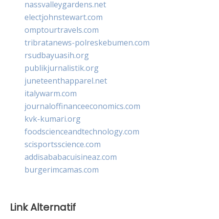
nassvalleygardens.net
electjohnstewart.com
omptourtravels.com
tribratanews-polreskebumen.com
rsudbayuasih.org
publikjurnalistik.org
juneteenthapparel.net
italywarm.com
journaloffinanceeconomics.com
kvk-kumari.org
foodscienceandtechnology.com
scisportsscience.com
addisababacuisineaz.com
burgerimcamas.com
Link Alternatif