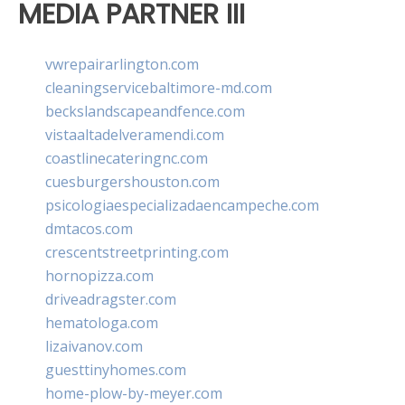
MEDIA PARTNER III
vwrepairarlington.com
cleaningservicebaltimore-md.com
beckslandscapeandfence.com
vistaaltadelveramendi.com
coastlinecateringnc.com
cuesburgershouston.com
psicologiaespecializadaencampeche.com
dmtacos.com
crescentstreetprinting.com
hornopizza.com
driveadragster.com
hematologa.com
lizaivanov.com
guesttinyhomes.com
home-plow-by-meyer.com