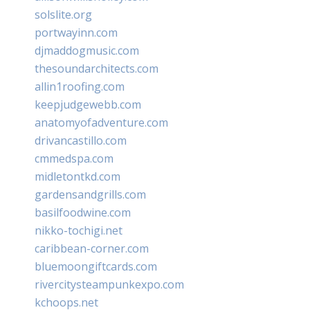
solslite.org
portwayinn.com
djmaddogmusic.com
thesoundarchitects.com
allin1roofing.com
keepjudgewebb.com
anatomyofadventure.com
drivancastillo.com
cmmedspa.com
midletontkd.com
gardensandgrills.com
basilfoodwine.com
nikko-tochigi.net
caribbean-corner.com
bluemoongiftcards.com
rivercitysteampunkexpo.com
kchoops.net