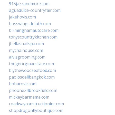
915jazzandmore.com
aguadulce-countryfair.com
jakehovis.com
bosswingsduluth.com
birminghamautocare.com
tonyscountrykitchen.com
jbellasnailspa.com
mychaihouse.com
alvisgrooming.com
thegeorginaestate.com
blythewoodseafood.com
paolosdelibangkok.com
bobacove.com
phoone24brookfield.com
mickeybarmama.com
roadwayconstructioninc.com
shopdragonflyboutique.com