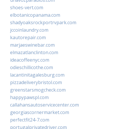
unavozparadios.com
shoes-vert.com
elbotanicopanama.com
shadyoaksrockportrvpark.com
jccoinlaundry.com
kautorepair.com
marjaeswinebar.com
elmazatlanclinton.com
ideacoffeenyc.com
odieschillicothe.com
lacantinitagalesburg.com
pizzadeliverybristol.com
greenstarsmogcheck.com
happypawspl.com
callahansautoservicecenter.com
georgiascornermarket.com
perfectfit24-7.com
portugalprivatedriver.com