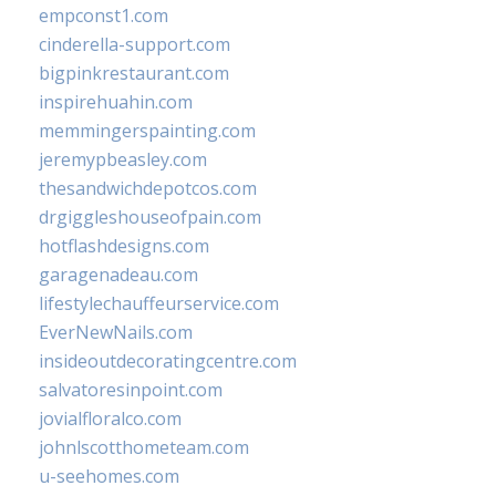
empconst1.com
cinderella-support.com
bigpinkrestaurant.com
inspirehuahin.com
memmingerspainting.com
jeremypbeasley.com
thesandwichdepotcos.com
drgiggleshouseofpain.com
hotflashdesigns.com
garagenadeau.com
lifestylechauffeurservice.com
EverNewNails.com
insideoutdecoratingcentre.com
salvatoresinpoint.com
jovialfloralco.com
johnlscotthometeam.com
u-seehomes.com