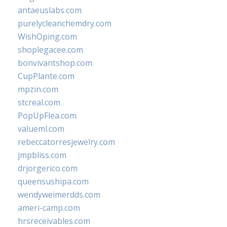
antaeuslabs.com
purelycleanchemdry.com
WishOping.com
shoplegacee.com
bonvivantshop.com
CupPlante.com
mpzin.com
stcreal.com
PopUpFlea.com
valueml.com
rebeccatorresjewelry.com
jmpbliss.com
drjorgerico.com
queensushipa.com
wendyweimerdds.com
ameri-camp.com
hrsreceivables.com