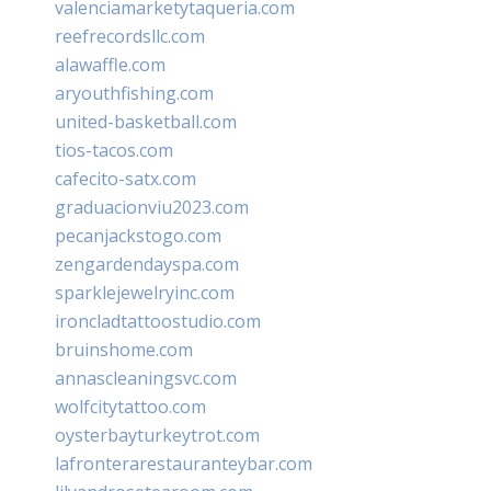
valenciamarketytaqueria.com
reefrecordsllc.com
alawaffle.com
aryouthfishing.com
united-basketball.com
tios-tacos.com
cafecito-satx.com
graduacionviu2023.com
pecanjackstogo.com
zengardendayspa.com
sparklejewelryinc.com
ironcladtattoostudio.com
bruinshome.com
annascleaningsvc.com
wolfcitytattoo.com
oysterbayturkeytrot.com
lafronterarestauranteybar.com