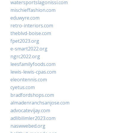
watersportslagonissi.com
mischieffashion.com
eduwyre.com
retro-interiors.com
theblvd-boise.com
fpet2023.org
e-smart2022.org
ngrc2022.org
leesfamilyfoods.com
lewis-lewis-cpas.com
eleontennis.com
cyetus.com
bradfordshops.com
almadenranchsanjose.com
advocatevijay.com
adlibilimler2023.com
naswwebed.org