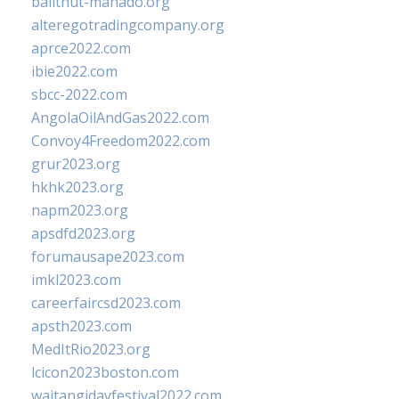
balithut-manado.org
alteregotradingcompany.org
aprce2022.com
ibie2022.com
sbcc-2022.com
AngolaOilAndGas2022.com
Convoy4Freedom2022.com
grur2023.org
hkhk2023.org
napm2023.org
apsdfd2023.org
forumausape2023.com
imkl2023.com
careerfaircsd2023.com
apsth2023.com
MedItRio2023.org
lcicon2023boston.com
waitangidayfestival2022.com