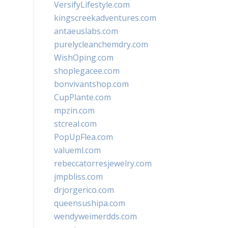
VersifyLifestyle.com
kingscreekadventures.com
antaeuslabs.com
purelycleanchemdry.com
WishOping.com
shoplegacee.com
bonvivantshop.com
CupPlante.com
mpzin.com
stcreal.com
PopUpFlea.com
valueml.com
rebeccatorresjewelry.com
jmpbliss.com
drjorgerico.com
queensushipa.com
wendyweimerdds.com