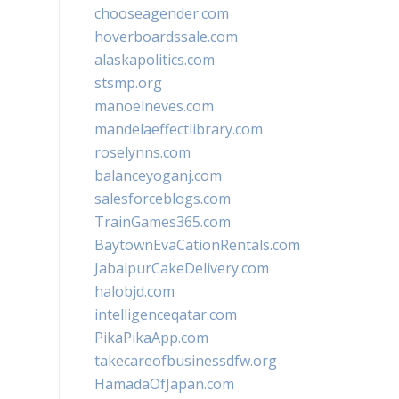
chooseagender.com
hoverboardssale.com
alaskapolitics.com
stsmp.org
manoelneves.com
mandelaeffectlibrary.com
roselynns.com
balanceyoganj.com
salesforceblogs.com
TrainGames365.com
BaytownEvaCationRentals.com
JabalpurCakeDelivery.com
halobjd.com
intelligenceqatar.com
PikaPikaApp.com
takecareofbusinessdfw.org
HamadaOfJapan.com