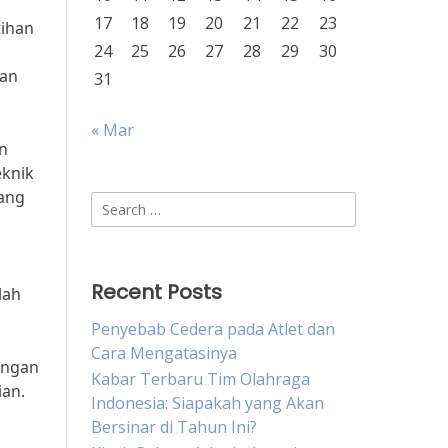
17
18
19
20
21
22
23
tihan
24
25
26
27
28
29
30
han
31
« Mar
n
eknik
ang
Search
for:
Recent Posts
lah
Penyebab Cedera pada Atlet dan
Cara Mengatasinya
engan
Kabar Terbaru Tim Olahraga
ian.
Indonesia: Siapakah yang Akan
Bersinar di Tahun Ini?