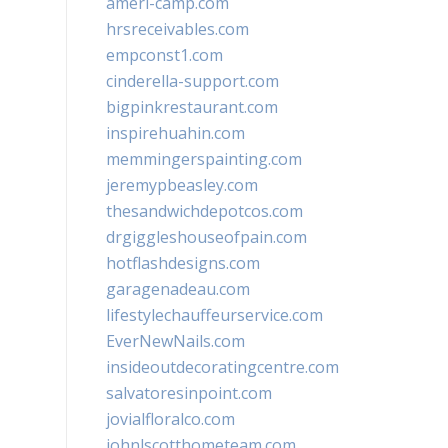
ameri-camp.com
hrsreceivables.com
empconst1.com
cinderella-support.com
bigpinkrestaurant.com
inspirehuahin.com
memmingerspainting.com
jeremypbeasley.com
thesandwichdepotcos.com
drgiggleshouseofpain.com
hotflashdesigns.com
garagenadeau.com
lifestylechauffeurservice.com
EverNewNails.com
insideoutdecoratingcentre.com
salvatoresinpoint.com
jovialfloralco.com
johnlscotthometeam.com