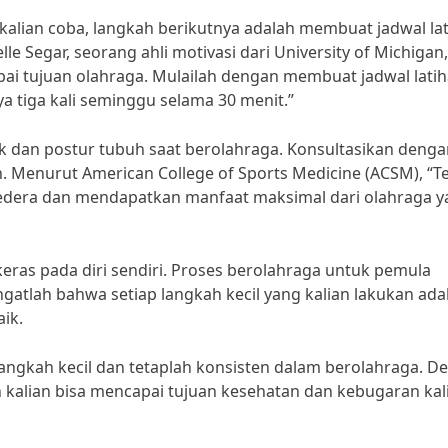
kalian coba, langkah berikutnya adalah membuat jadwal la
lle Segar, seorang ahli motivasi dari University of Michigan,
ai tujuan olahraga. Mulailah dengan membuat jadwal lati
ya tiga kali seminggu selama 30 menit.”
k dan postur tubuh saat berolahraga. Konsultasikan denga
an. Menurut American College of Sports Medicine (ACSM), “T
edera dan mendapatkan manfaat maksimal dari olahraga y
 keras pada diri sendiri. Proses berolahraga untuk pemula
tlah bahwa setiap langkah kecil yang kalian lakukan ada
ik.
langkah kecil dan tetaplah konsisten dalam berolahraga. D
 kalian bisa mencapai tujuan kesehatan dan kebugaran kal