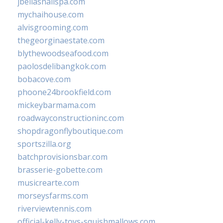
jbellasnailspa.com
mychaihouse.com
alvisgrooming.com
thegeorginaestate.com
blythewoodseafood.com
paolosdelibangkok.com
bobacove.com
phoone24brookfield.com
mickeybarmama.com
roadwayconstructioninc.com
shopdragonflyboutique.com
sportszilla.org
batchprovisionsbar.com
brasserie-gobette.com
musicrearte.com
morseysfarms.com
riverviewtennis.com
official-kelly-toys-squishmallows.com