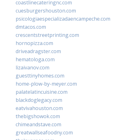
coastlinecateringnc.com
cuesburgershouston.com
psicologiaespecializadaencampeche.com
dmtacos.com
crescentstreetprinting.com
hornopizza.com
driveadragster.com
hematologa.com
lizaivanov.com
guesttinyhomes.com
home-plow-by-meyer.com
palatelatincuisine.com
blackdoglegacy.com
eatvivahouston.com
thebigshowok.com
chimeandstave.com
greatwallseafoodny.com