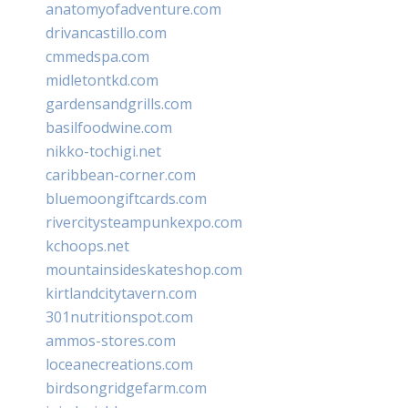
anatomyofadventure.com
drivancastillo.com
cmmedspa.com
midletontkd.com
gardensandgrills.com
basilfoodwine.com
nikko-tochigi.net
caribbean-corner.com
bluemoongiftcards.com
rivercitysteampunkexpo.com
kchoops.net
mountainsideskateshop.com
kirtlandcitytavern.com
301nutritionspot.com
ammos-stores.com
loceanecreations.com
birdsongridgefarm.com