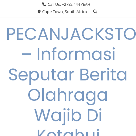
Skip
Call Us: +2782 444 YEAH
to
Cape Town, South Africa
content
PECANJACKST
– Informasi
Seputar Berita
Olahraga
Wajib Di
Ketahui