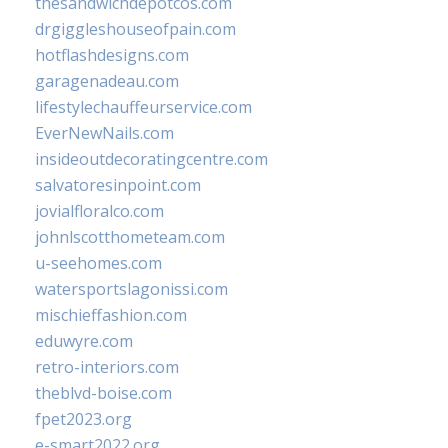
thesandwichdepotcos.com
drgiggleshouseofpain.com
hotflashdesigns.com
garagenadeau.com
lifestylechauffeurservice.com
EverNewNails.com
insideoutdecoratingcentre.com
salvatoresinpoint.com
jovialfloralco.com
johnlscotthometeam.com
u-seehomes.com
watersportslagonissi.com
mischieffashion.com
eduwyre.com
retro-interiors.com
theblvd-boise.com
fpet2023.org
e-smart2022.org