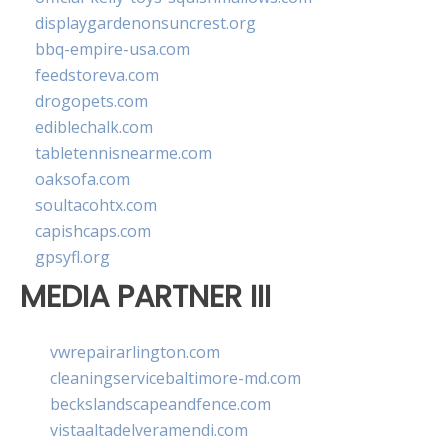
displaygardenonsuncrest.org
bbq-empire-usa.com
feedstoreva.com
drogopets.com
ediblechalk.com
tabletennisnearme.com
oaksofa.com
soultacohtx.com
capishcaps.com
gpsyfl.org
MEDIA PARTNER III
vwrepairarlington.com
cleaningservicebaltimore-md.com
beckslandscapeandfence.com
vistaaltadelveramendi.com