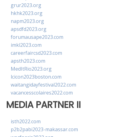
grur2023.org
hkhk2023.org
napm2023.org
apsdfd2023.org
forumausape2023.com
imkl2023.com
careerfaircsd2023.com
apsth2023.com
MedItRio2023.org
lcicon2023boston.com
waitangidayfestival2022.com
vacancesscolaires2022.com
MEDIA PARTNER II
isth2022.com
p2b2pabi2023-makassar.com