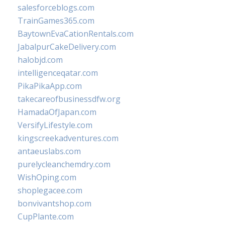
salesforceblogs.com
TrainGames365.com
BaytownEvaCationRentals.com
JabalpurCakeDelivery.com
halobjd.com
intelligenceqatar.com
PikaPikaApp.com
takecareofbusinessdfw.org
HamadaOfJapan.com
VersifyLifestyle.com
kingscreekadventures.com
antaeuslabs.com
purelycleanchemdry.com
WishOping.com
shoplegacee.com
bonvivantshop.com
CupPlante.com