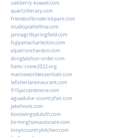
oakberry-kuwait.com
quartzliterary.com
friendsofbroderickpark.com
studiopiattellina.com
jannagrillspringfield.com
fujiyamacharleston.com
elpatronchardon.com
donglaishun-order.com
fiamc-rome2022.org
mariceworldessentials.com
lafisheriarestaurant.com
915jazzandmore.com
aguadulce-countryfair.com
jakehovis.com
bosswingsduluth.com
birminghamautocare.com
tonyscountrykitchen.com