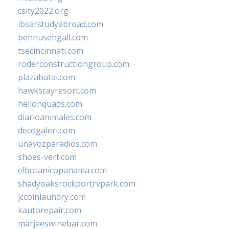
csity2022.org
ibsarstudyabroad.com
bennusehgall.com
tsecincinnati.com
roderconstructiongroup.com
plazabatai.com
hawkscayresort.com
hellonquads.com
diarioanimales.com
decogaleri.com
unavozparadios.com
shoes-vert.com
elbotanicopanama.com
shadyoaksrockportrvpark.com
jccoinlaundry.com
kautorepair.com
marjaeswinebar.com