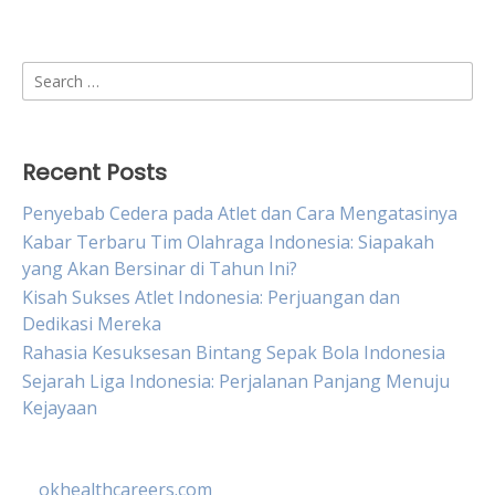
Search
for:
Recent Posts
Penyebab Cedera pada Atlet dan Cara Mengatasinya
Kabar Terbaru Tim Olahraga Indonesia: Siapakah
yang Akan Bersinar di Tahun Ini?
Kisah Sukses Atlet Indonesia: Perjuangan dan
Dedikasi Mereka
Rahasia Kesuksesan Bintang Sepak Bola Indonesia
Sejarah Liga Indonesia: Perjalanan Panjang Menuju
Kejayaan
okhealthcareers.com