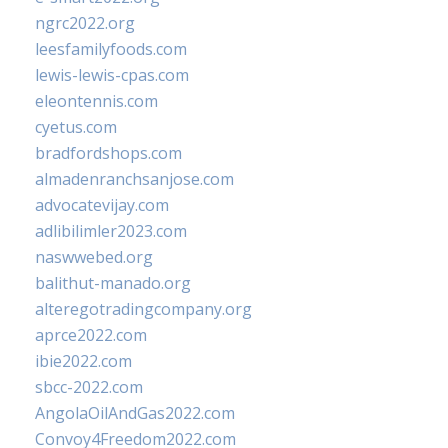
ngrc2022.org
leesfamilyfoods.com
lewis-lewis-cpas.com
eleontennis.com
cyetus.com
bradfordshops.com
almadenranchsanjose.com
advocatevijay.com
adlibilimler2023.com
naswwebed.org
balithut-manado.org
alteregotradingcompany.org
aprce2022.com
ibie2022.com
sbcc-2022.com
AngolaOilAndGas2022.com
Convoy4Freedom2022.com