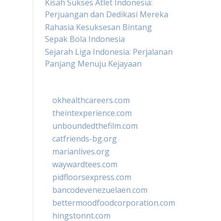
Kisah Sukses Atlet Indonesia:
Perjuangan dan Dedikasi Mereka
Rahasia Kesuksesan Bintang
Sepak Bola Indonesia
Sejarah Liga Indonesia: Perjalanan
Panjang Menuju Kejayaan
okhealthcareers.com
theintexperience.com
unboundedthefilm.com
catfriends-bg.org
marianlives.org
waywardtees.com
pidfloorsexpress.com
bancodevenezuelaen.com
bettermoodfoodcorporation.com
hingstonnt.com