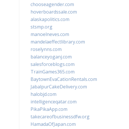
chooseagender.com
hoverboardssale.com
alaskapolitics.com
stsmp.org
manoelneves.com
mandelaeffectlibrary.com
roselynns.com
balanceyoganj.com
salesforceblogs.com
TrainGames365.com
BaytownEvaCationRentals.com
JabalpurCakeDelivery.com
halobjd.com
intelligenceqatar.com
PikaPikaApp.com
takecareofbusinessdfw.org
HamadaOfJapan.com