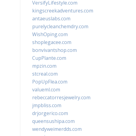
VersifyLifestyle.com
kingscreekadventures.com
antaeuslabs.com
purelycleanchemdry.com
WishOping.com
shoplegacee.com
bonvivantshop.com
CupPlante.com
mpzin.com
stcreal.com
PopUpFlea.com
valueml.com
rebeccatorresjewelry.com
jmpbliss.com
drjorgerico.com
queensushipa.com
wendyweimerdds.com