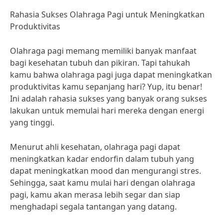
Rahasia Sukses Olahraga Pagi untuk Meningkatkan
Produktivitas
Olahraga pagi memang memiliki banyak manfaat
bagi kesehatan tubuh dan pikiran. Tapi tahukah
kamu bahwa olahraga pagi juga dapat meningkatkan
produktivitas kamu sepanjang hari? Yup, itu benar!
Ini adalah rahasia sukses yang banyak orang sukses
lakukan untuk memulai hari mereka dengan energi
yang tinggi.
Menurut ahli kesehatan, olahraga pagi dapat
meningkatkan kadar endorfin dalam tubuh yang
dapat meningkatkan mood dan mengurangi stres.
Sehingga, saat kamu mulai hari dengan olahraga
pagi, kamu akan merasa lebih segar dan siap
menghadapi segala tantangan yang datang.