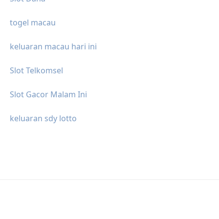
togel macau
keluaran macau hari ini
Slot Telkomsel
Slot Gacor Malam Ini
keluaran sdy lotto