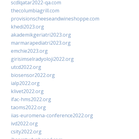
scdlqatar2022-qa.com
thecolumbiagrill.com
provisionscheeseandwineshoppe.com
khedi2023.org
akademikgeriatri2023.org
marmarapediatri2023.org
emchie2023.org
girisimselradyoloji2022.org
utcd2022.org
biosensor2022.org
ialp2022.org
klivet2022.org
ifac-hms2022.org
taoms2022.org
iias-euromena-conference2022.org
ivd2022.org
csity2022.org