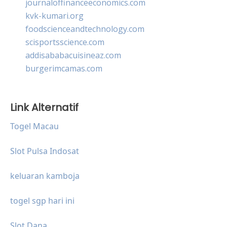
journaloffinanceeconomics.com
kvk-kumari.org
foodscienceandtechnology.com
scisportsscience.com
addisababacuisineaz.com
burgerimcamas.com
Link Alternatif
Togel Macau
Slot Pulsa Indosat
keluaran kamboja
togel sgp hari ini
Slot Dana