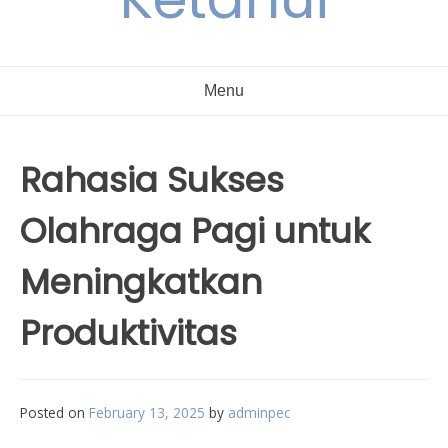
Menu
Rahasia Sukses
Olahraga Pagi untuk
Meningkatkan
Produktivitas
Posted on
February 13, 2025
by
adminpec