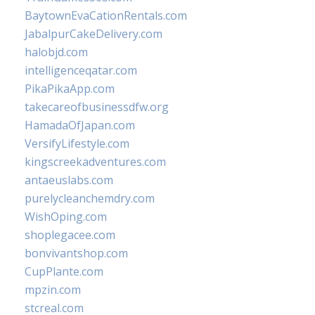
BaytownEvaCationRentals.com
JabalpurCakeDelivery.com
halobjd.com
intelligenceqatar.com
PikaPikaApp.com
takecareofbusinessdfw.org
HamadaOfJapan.com
VersifyLifestyle.com
kingscreekadventures.com
antaeuslabs.com
purelycleanchemdry.com
WishOping.com
shoplegacee.com
bonvivantshop.com
CupPlante.com
mpzin.com
stcreal.com