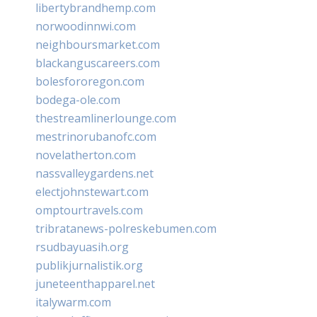
libertybrandhemp.com
norwoodinnwi.com
neighboursmarket.com
blackanguscareers.com
bolesfororegon.com
bodega-ole.com
thestreamlinerlounge.com
mestrinorubanofc.com
novelatherton.com
nassvalleygardens.net
electjohnstewart.com
omptourtravels.com
tribratanews-polreskebumen.com
rsudbayuasih.org
publikjurnalistik.org
juneteenthapparel.net
italywarm.com