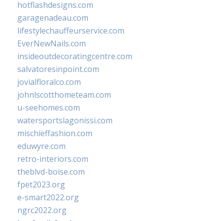
hotflashdesigns.com
garagenadeau.com
lifestylechauffeurservice.com
EverNewNails.com
insideoutdecoratingcentre.com
salvatoresinpoint.com
jovialfloralco.com
johnlscotthometeam.com
u-seehomes.com
watersportslagonissi.com
mischieffashion.com
eduwyre.com
retro-interiors.com
theblvd-boise.com
fpet2023.org
e-smart2022.org
ngrc2022.org