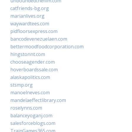
unboundedthefilm.com
catfriends-bg.org
marianlives.org
waywardtees.com
pidfloorsexpress.com
bancodevenezuelaen.com
bettermoodfoodcorporation.com
hingstonnt.com
chooseagender.com
hoverboardssale.com
alaskapolitics.com
stsmp.org
manoelneves.com
mandelaeffectlibrary.com
roselynns.com
balanceyoganj.com
salesforceblogs.com
TrainGames365.com