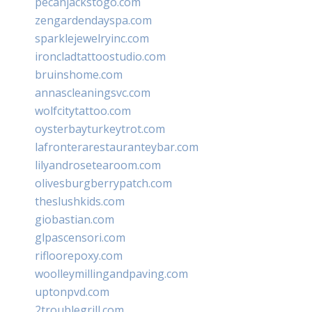
pecanjackstogo.com
zengardendayspa.com
sparklejewelryinc.com
ironcladtattoostudio.com
bruinshome.com
annascleaningsvc.com
wolfcitytattoo.com
oysterbayturkeytrot.com
lafronterarestauranteybar.com
lilyandrosetearoom.com
olivesburgberrypatch.com
theslushkids.com
giobastian.com
glpascensori.com
rifloorepoxy.com
woolleymillingandpaving.com
uptonpvd.com
2troublegrill.com