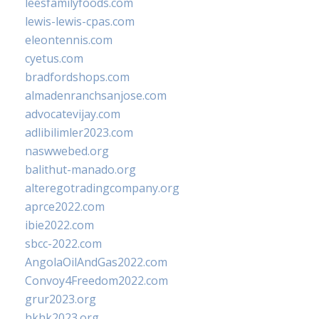
leesfamilyfoods.com
lewis-lewis-cpas.com
eleontennis.com
cyetus.com
bradfordshops.com
almadenranchsanjose.com
advocatevijay.com
adlibilimler2023.com
naswwebed.org
balithut-manado.org
alteregotradingcompany.org
aprce2022.com
ibie2022.com
sbcc-2022.com
AngolaOilAndGas2022.com
Convoy4Freedom2022.com
grur2023.org
hkhk2023.org