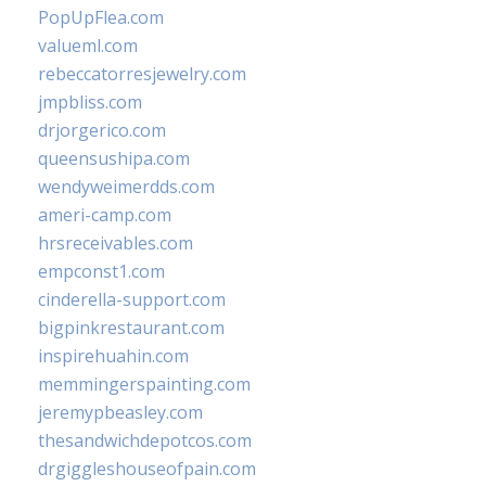
PopUpFlea.com
valueml.com
rebeccatorresjewelry.com
jmpbliss.com
drjorgerico.com
queensushipa.com
wendyweimerdds.com
ameri-camp.com
hrsreceivables.com
empconst1.com
cinderella-support.com
bigpinkrestaurant.com
inspirehuahin.com
memmingerspainting.com
jeremypbeasley.com
thesandwichdepotcos.com
drgiggleshouseofpain.com