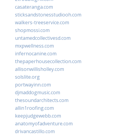
casateranga.com
sticksandstonesstudiooh.com
walkers-treeservice.com
shopmossi.com
untamedcollectivesd.com
mxpwellness.com
infernocanine.com
thepaperhousecollection.com
allisonwillisholley.com
solslite.org
portwayinn.com
djmaddogmusic.com
thesoundarchitects.com
allin1roofing.com
keepjudgewebb.com
anatomyofadventure.com
drivancastillo.com