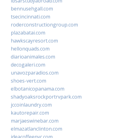
ibsarstudyabroad.com
bennusehgall.com
tsecincinnati.com
roderconstructiongroup.com
plazabatai.com
hawkscayresort.com
hellonquads.com
diarioanimales.com
decogaleri.com
unavozparadios.com
shoes-vert.com
elbotanicopanama.com
shadyoaksrockportrvpark.com
jccoinlaundry.com
kautorepair.com
marjaeswinebar.com
elmazatlanclinton.com
ideacoffeenyc.com