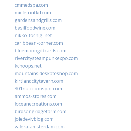
cmmedspa.com
midletontkd.com
gardensandgrills.com
basilfoodwine.com
nikko-tochigi.net
caribbean-corner.com
bluemoongiftcards.com
rivercitysteampunkexpo.com
kchoops.net
mountainsideskateshop.com
kirtlandcitytavern.com
301nutritionspot.com
ammos-stores.com
loceanecreations.com
birdsongridgefarm.com
joiedevivblog.com
valera-amsterdam.com