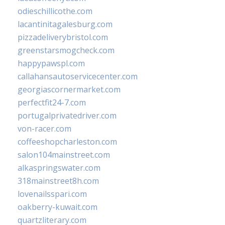
odieschillicothe.com
lacantinitagalesburg.com
pizzadeliverybristol.com
greenstarsmogcheck.com
happypawspl.com
callahansautoservicecenter.com
georgiascornermarket.com
perfectfit24-7.com
portugalprivatedriver.com
von-racer.com
coffeeshopcharleston.com
salon104mainstreet.com
alkaspringswater.com
318mainstreet8h.com
lovenailsspari.com
oakberry-kuwait.com
quartzliterary.com