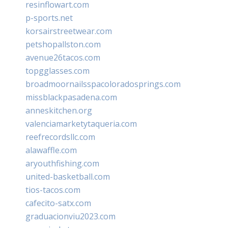
resinflowart.com
p-sports.net
korsairstreetwear.com
petshopallston.com
avenue26tacos.com
topgglasses.com
broadmoornailsspacoloradosprings.com
missblackpasadena.com
anneskitchen.org
valenciamarketytaqueria.com
reefrecordsllc.com
alawaffle.com
aryouthfishing.com
united-basketball.com
tios-tacos.com
cafecito-satx.com
graduacionviu2023.com