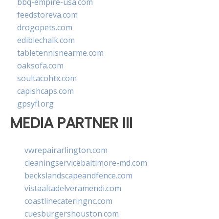
bbq-empire-usa.com
feedstoreva.com
drogopets.com
ediblechalk.com
tabletennisnearme.com
oaksofa.com
soultacohtx.com
capishcaps.com
gpsyfl.org
MEDIA PARTNER III
vwrepairarlington.com
cleaningservicebaltimore-md.com
beckslandscapeandfence.com
vistaaltadelveramendi.com
coastlinecateringnc.com
cuesburgershouston.com