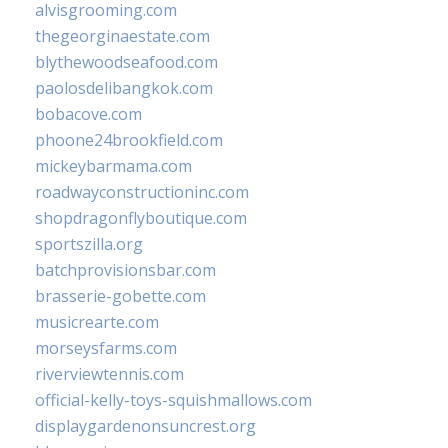
alvisgrooming.com
thegeorginaestate.com
blythewoodseafood.com
paolosdelibangkok.com
bobacove.com
phoone24brookfield.com
mickeybarmama.com
roadwayconstructioninc.com
shopdragonflyboutique.com
sportszilla.org
batchprovisionsbar.com
brasserie-gobette.com
musicrearte.com
morseysfarms.com
riverviewtennis.com
official-kelly-toys-squishmallows.com
displaygardenonsuncrest.org