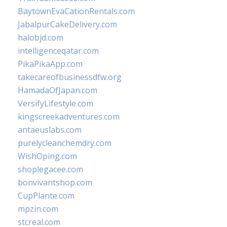
BaytownEvaCationRentals.com
JabalpurCakeDelivery.com
halobjd.com
intelligenceqatar.com
PikaPikaApp.com
takecareofbusinessdfw.org
HamadaOfJapan.com
VersifyLifestyle.com
kingscreekadventures.com
antaeuslabs.com
purelycleanchemdry.com
WishOping.com
shoplegacee.com
bonvivantshop.com
CupPlante.com
mpzin.com
stcreal.com