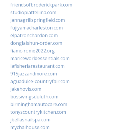
friendsofbroderickpark.com
studiopiattellina.com
jannagrillspringfield.com
fujiyamacharleston.com
elpatronchardon.com
donglaishun-order.com
fiamc-rome2022.org
mariceworldessentials.com
lafisheriarestaurant.com
915jazzandmore.com
aguadulce-countryfair.com
jakehovis.com
bosswingsduluth.com
birminghamautocare.com
tonyscountrykitchen.com
jbellasnailspa.com
mychaihouse.com