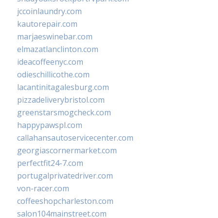
jccoinlaundry.com
kautorepair.com
marjaeswinebar.com
elmazatlanclinton.com
ideacoffeenyc.com
odieschillicothe.com
lacantinitagalesburg.com
pizzadeliverybristol.com
greenstarsmogcheck.com
happypawspl.com
callahansautoservicecenter.com
georgiascornermarket.com
perfectfit24-7.com
portugalprivatedriver.com
von-racer.com
coffeeshopcharleston.com
salon104mainstreet.com