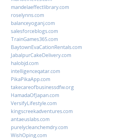
mandelaeffectlibrary.com
roselynns.com
balanceyoganj.com
salesforceblogs.com
TrainGames365.com
BaytownEvaCationRentals.com
JabalpurCakeDelivery.com
halobjd.com
intelligenceqatar.com
PikaPikaApp.com
takecareofbusinessdfw.org
HamadaOfJapan.com
VersifyLifestyle.com
kingscreekadventures.com
antaeuslabs.com
purelycleanchemdry.com
WishOping.com