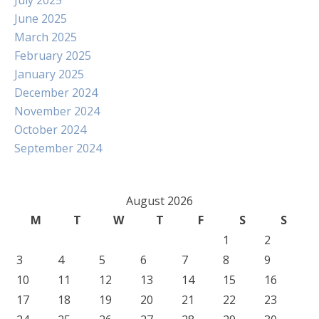
July 2025
June 2025
March 2025
February 2025
January 2025
December 2024
November 2024
October 2024
September 2024
August 2026
M
T
W
T
F
S
S
1
2
3
4
5
6
7
8
9
10
11
12
13
14
15
16
17
18
19
20
21
22
23