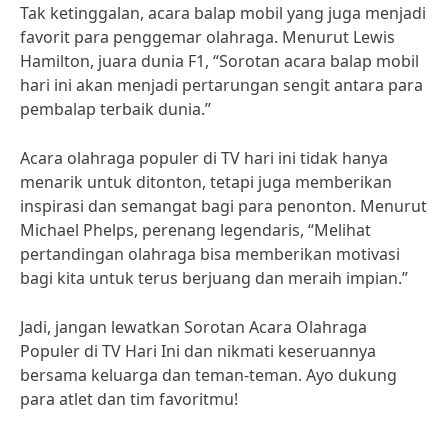
Tak ketinggalan, acara balap mobil yang juga menjadi
favorit para penggemar olahraga. Menurut Lewis
Hamilton, juara dunia F1, “Sorotan acara balap mobil
hari ini akan menjadi pertarungan sengit antara para
pembalap terbaik dunia.”
Acara olahraga populer di TV hari ini tidak hanya
menarik untuk ditonton, tetapi juga memberikan
inspirasi dan semangat bagi para penonton. Menurut
Michael Phelps, perenang legendaris, “Melihat
pertandingan olahraga bisa memberikan motivasi
bagi kita untuk terus berjuang dan meraih impian.”
Jadi, jangan lewatkan Sorotan Acara Olahraga
Populer di TV Hari Ini dan nikmati keseruannya
bersama keluarga dan teman-teman. Ayo dukung
para atlet dan tim favoritmu!