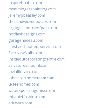
inspirehuahin.com
memmingerspainting.com
jeremypbeasley.com
thesandwichdepotcos.com
drgiggleshouseofpain.com
hotflashdesigns.com
garagenadeau.com
lifestylechauffeurservice.com
EverNewNails.com
insideoutdecoratingcentre.com
salvatoresinpoint.com
jovialfloralco.com
johnlscotthometeam.com
u-seehomes.com
watersportslagonissi.com
mischieffashion.com
eduwyre.com