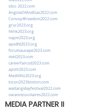
sbcc-2022.com
AngolaOilAndGas2022.com
Convoy4Freedom2022.com
grur2023.org
hkhk2023.org
napm2023.org
apsdfd2023.org
forumausape2023.com
imkl2023.com
careerfaircsd2023.com
apsth2023.com
MedItRio2023.org
lcicon2023boston.com
waitangidayfestival2022.com
vacancesscolaires2022.com
MEDIA PARTNER II