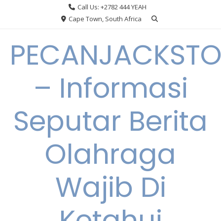
Skip
Call Us: +2782 444 YEAH
to
Cape Town, South Africa
content
PECANJACKST
– Informasi
Seputar Berita
Olahraga
Wajib Di
Ketahui