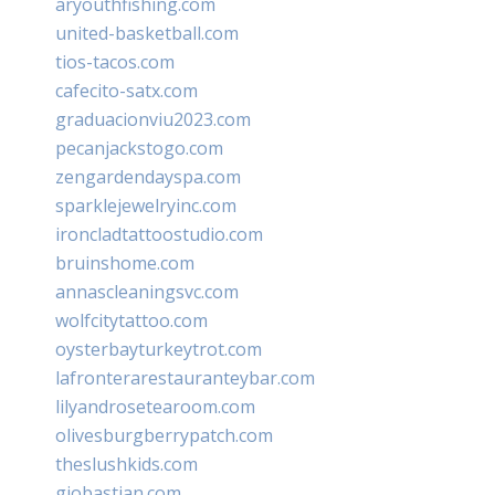
aryouthfishing.com
united-basketball.com
tios-tacos.com
cafecito-satx.com
graduacionviu2023.com
pecanjackstogo.com
zengardendayspa.com
sparklejewelryinc.com
ironcladtattoostudio.com
bruinshome.com
annascleaningsvc.com
wolfcitytattoo.com
oysterbayturkeytrot.com
lafronterarestauranteybar.com
lilyandrosetearoom.com
olivesburgberrypatch.com
theslushkids.com
giobastian.com