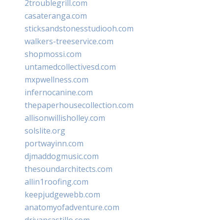
2troublegrill.com
casateranga.com
sticksandstonesstudiooh.com
walkers-treeservice.com
shopmossi.com
untamedcollectivesd.com
mxpwellness.com
infernocanine.com
thepaperhousecollection.com
allisonwillisholley.com
solslite.org
portwayinn.com
djmaddogmusic.com
thesoundarchitects.com
allin1roofing.com
keepjudgewebb.com
anatomyofadventure.com
drivancastillo.com