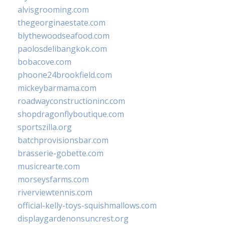
alvisgrooming.com
thegeorginaestate.com
blythewoodseafood.com
paolosdelibangkok.com
bobacove.com
phoone24brookfield.com
mickeybarmama.com
roadwayconstructioninc.com
shopdragonflyboutique.com
sportszilla.org
batchprovisionsbar.com
brasserie-gobette.com
musicrearte.com
morseysfarms.com
riverviewtennis.com
official-kelly-toys-squishmallows.com
displaygardenonsuncrest.org