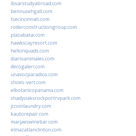
ibsarstudyabroad.com
bennusehgall.com
tsecincinnati.com
roderconstructiongroup.com
plazabatai.com
hawkscayresort.com
hellonquads.com
diarioanimales.com
decogaleri.com
unavozparadios.com
shoes-vert.com
elbotanicopanama.com
shadyoaksrockportrvpark.com
jccoinlaundry.com
kautorepair.com
marjaeswinebar.com
elmazatlanclinton.com