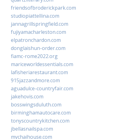
friendsofbroderickpark.com
studiopiattellina.com
jannagrillspringfield.com
fujiyamacharleston.com
elpatronchardon.com
donglaishun-order.com
fiamc-rome2022.org
mariceworldessentials.com
lafisheriarestaurant.com
915jazzandmore.com
aguadulce-countryfair.com
jakehovis.com
bosswingsduluth.com
birminghamautocare.com
tonyscountrykitchen.com
jbellasnailspa.com
mychaihouse.com