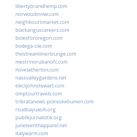
libertybrandhemp.com
norwoodinnwi.com
neighboursmarket.com
blackanguscareers.com
bolesfororegon.com
bodega-ole.com
thestreamlinerlounge.com
mestrinorubanofc.com
novelatherton.com
nassvalleygardens.net
electjohnstewart.com
omptourtravels.com
tribratanews-polreskebumen.com
rsudbayuasih.org
publikjurnalistik.org
juneteenthapparel.net
italywarm.com