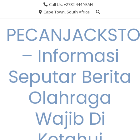
Skip
Call Us: +2782 444 YEAH
to
Cape Town, South Africa
content
PECANJACKST
– Informasi
Seputar Berita
Olahraga
Wajib Di
Ketahui