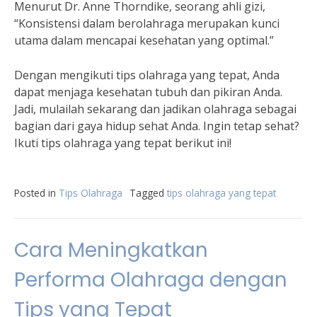
Menurut Dr. Anne Thorndike, seorang ahli gizi,
“Konsistensi dalam berolahraga merupakan kunci
utama dalam mencapai kesehatan yang optimal.”
Dengan mengikuti tips olahraga yang tepat, Anda
dapat menjaga kesehatan tubuh dan pikiran Anda.
Jadi, mulailah sekarang dan jadikan olahraga sebagai
bagian dari gaya hidup sehat Anda. Ingin tetap sehat?
Ikuti tips olahraga yang tepat berikut ini!
Posted in
Tips Olahraga
Tagged
tips olahraga yang tepat
Cara Meningkatkan
Performa Olahraga dengan
Tips yang Tepat