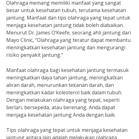
Olahraga memang memiliki manfaat yang sangat
besar untuk kesehatan tubuh, terutama kesehatan
jantung. Manfaat dan tips olahraga yang tepat untuk
menjaga kesehatan jantung tidak boleh diabaikan.
Menurut Dr. James O’Keefe, seorang ahli jantung dari
Mayo Clinic, “Olahraga yang teratur dapat membantu
meningkatkan kesehatan jantung dan mengurangi
risiko penyakit jantung.”
Manfaat olahraga bagi kesehatan jantung termasuk
meningkatkan daya tahan jantung, meningkatkan
aliran darah, menurunkan tekanan darah, dan
meningkatkan kadar kolesterol baik dalam tubuh.
Dengan melakukan olahraga yang tepat, seperti
berlari, bersepeda, atau berenang, Anda dapat
menjaga kesehatan jantung Anda dengan baik.
Tips olahraga yang tepat untuk menjaga kesehatan
jantung antara lain adalah melakukan olahraga