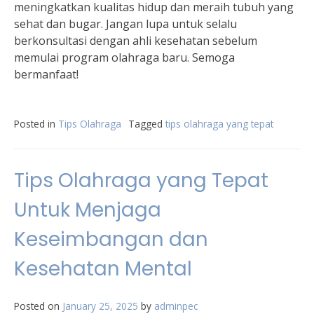
meningkatkan kualitas hidup dan meraih tubuh yang
sehat dan bugar. Jangan lupa untuk selalu
berkonsultasi dengan ahli kesehatan sebelum
memulai program olahraga baru. Semoga
bermanfaat!
Posted in
Tips Olahraga
Tagged
tips olahraga yang tepat
Tips Olahraga yang Tepat
Untuk Menjaga
Keseimbangan dan
Kesehatan Mental
Posted on
January 25, 2025
by
adminpec