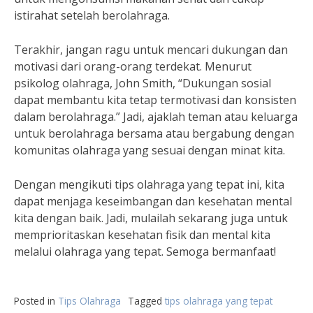
istirahat setelah berolahraga.
Terakhir, jangan ragu untuk mencari dukungan dan
motivasi dari orang-orang terdekat. Menurut
psikolog olahraga, John Smith, “Dukungan sosial
dapat membantu kita tetap termotivasi dan konsisten
dalam berolahraga.” Jadi, ajaklah teman atau keluarga
untuk berolahraga bersama atau bergabung dengan
komunitas olahraga yang sesuai dengan minat kita.
Dengan mengikuti tips olahraga yang tepat ini, kita
dapat menjaga keseimbangan dan kesehatan mental
kita dengan baik. Jadi, mulailah sekarang juga untuk
memprioritaskan kesehatan fisik dan mental kita
melalui olahraga yang tepat. Semoga bermanfaat!
Posted in
Tips Olahraga
Tagged
tips olahraga yang tepat