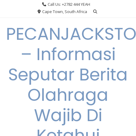
Skip
Call Us: +2782 444 YEAH
to
Cape Town, South Africa
content
PECANJACKST
– Informasi
Seputar Berita
Olahraga
Wajib Di
Ketahui