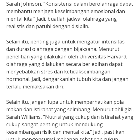
Sarah Johnson, “Konsistensi dalam berolahraga dapat
membantu menjaga keseimbangan emosional dan
mental kita.” Jadi, buatlah jadwal olahraga yang
realistis dan patuhi dengan disiplin.
Selain itu, penting juga untuk mengatur intensitas
dan durasi olahraga dengan bijaksana. Menurut
penelitian yang dilakukan oleh Universitas Harvard,
olahraga yang dilakukan secara berlebihan dapat
menyebabkan stres dan ketidakseimbangan
hormonal. Jadi, dengarkanlah tubuh kita dan jangan
terlalu memaksakan diri.
Selain itu, jangan lupa untuk memperhatikan pola
makan dan istirahat yang seimbang. Menurut ahli gizi,
Sarah Williams, “Nutrisi yang cukup dan istirahat yang
cukup sangat penting untuk mendukung
keseimbangan fisik dan mental kita.” Jadi, pastikan
untuk mengonsumsi makanan sehat dan cukup