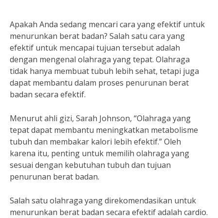
Apakah Anda sedang mencari cara yang efektif untuk
menurunkan berat badan? Salah satu cara yang
efektif untuk mencapai tujuan tersebut adalah
dengan mengenal olahraga yang tepat. Olahraga
tidak hanya membuat tubuh lebih sehat, tetapi juga
dapat membantu dalam proses penurunan berat
badan secara efektif.
Menurut ahli gizi, Sarah Johnson, “Olahraga yang
tepat dapat membantu meningkatkan metabolisme
tubuh dan membakar kalori lebih efektif.” Oleh
karena itu, penting untuk memilih olahraga yang
sesuai dengan kebutuhan tubuh dan tujuan
penurunan berat badan.
Salah satu olahraga yang direkomendasikan untuk
menurunkan berat badan secara efektif adalah cardio.