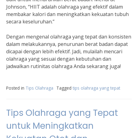
Johnson, “HIIT adalah olahraga yang efektif dalam
membakar kalori dan meningkatkan kekuatan tubuh
secara keseluruhan.”
Dengan mengenal olahraga yang tepat dan konsisten
dalam melakukannya, penurunan berat badan dapat
dicapai dengan lebih efektif. Jadi, mulailah mencari
olahraga yang sesuai dengan kebutuhan dan
jadwalkan rutinitas olahraga Anda sekarang juga!
Posted in
Tips Olahraga
Tagged
tips olahraga yang tepat
Tips Olahraga yang Tepat
untuk Meningkatkan