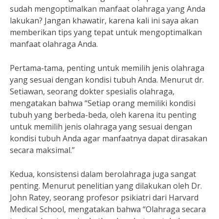
sudah mengoptimalkan manfaat olahraga yang Anda
lakukan? Jangan khawatir, karena kali ini saya akan
memberikan tips yang tepat untuk mengoptimalkan
manfaat olahraga Anda.
Pertama-tama, penting untuk memilih jenis olahraga
yang sesuai dengan kondisi tubuh Anda. Menurut dr.
Setiawan, seorang dokter spesialis olahraga,
mengatakan bahwa “Setiap orang memiliki kondisi
tubuh yang berbeda-beda, oleh karena itu penting
untuk memilih jenis olahraga yang sesuai dengan
kondisi tubuh Anda agar manfaatnya dapat dirasakan
secara maksimal.”
Kedua, konsistensi dalam berolahraga juga sangat
penting. Menurut penelitian yang dilakukan oleh Dr.
John Ratey, seorang profesor psikiatri dari Harvard
Medical School, mengatakan bahwa “Olahraga secara