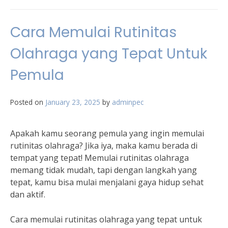
Cara Memulai Rutinitas
Olahraga yang Tepat Untuk
Pemula
Posted on
January 23, 2025
by
adminpec
Apakah kamu seorang pemula yang ingin memulai
rutinitas olahraga? Jika iya, maka kamu berada di
tempat yang tepat! Memulai rutinitas olahraga
memang tidak mudah, tapi dengan langkah yang
tepat, kamu bisa mulai menjalani gaya hidup sehat
dan aktif.
Cara memulai rutinitas olahraga yang tepat untuk