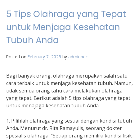
5 Tips Olahraga yang Tepat
untuk Menjaga Kesehatan
Tubuh Anda
Posted on
February 7, 2025
by
adminpec
Bagi banyak orang, olahraga merupakan salah satu
cara terbaik untuk menjaga kesehatan tubuh. Namun,
tidak semua orang tahu cara melakukan olahraga
yang tepat. Berikut adalah 5 tips olahraga yang tepat
untuk menajaga kesehatan tubuh Anda.
1. Pilihlah olahraga yang sesuai dengan kondisi tubuh
Anda. Menurut dr. Rita Ramayulis, seorang dokter
spesialis olahraga, “Setiap orang memiliki kondisi fisik