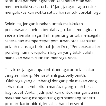
teratur dapat meningkatkan kesehatan otak dan
memperbaiki suasana hati.” Jadi, jangan ragu untuk
mengalokasikan waktu setiap hari untuk berolahraga.
Selain itu, jangan lupakan untuk melakukan
pemanasan sebelum berolahraga dan pendinginan
setelah berolahraga. Hal ini penting untuk mencegah
cedera dan mempercepat pemulihan otot. Menurut
pelatih olahraga terkenal, John Doe, “Pemanasan dan
pendinginan merupakan bagian yang tidak boleh
diabaikan dalam rutinitas olahraga Anda.”
Terakhir, jangan lupa untuk mengatur pola makan
yang seimbang. Menurut ahli gizi, Sally Smith,
“Olahraga yang diimbangi dengan pola makan yang
sehat akan memberikan manfaat yang lebih besar
bagi tubuh Anda.” Jadi, pastikan untuk mengonsumsi
makanan yang mengandung gizi seimbang seperti
protein, karbohidrat, lemak sehat, dan serat.