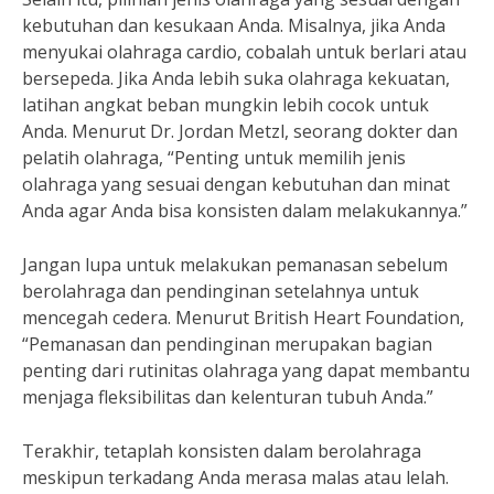
kebutuhan dan kesukaan Anda. Misalnya, jika Anda
menyukai olahraga cardio, cobalah untuk berlari atau
bersepeda. Jika Anda lebih suka olahraga kekuatan,
latihan angkat beban mungkin lebih cocok untuk
Anda. Menurut Dr. Jordan Metzl, seorang dokter dan
pelatih olahraga, “Penting untuk memilih jenis
olahraga yang sesuai dengan kebutuhan dan minat
Anda agar Anda bisa konsisten dalam melakukannya.”
Jangan lupa untuk melakukan pemanasan sebelum
berolahraga dan pendinginan setelahnya untuk
mencegah cedera. Menurut British Heart Foundation,
“Pemanasan dan pendinginan merupakan bagian
penting dari rutinitas olahraga yang dapat membantu
menjaga fleksibilitas dan kelenturan tubuh Anda.”
Terakhir, tetaplah konsisten dalam berolahraga
meskipun terkadang Anda merasa malas atau lelah.