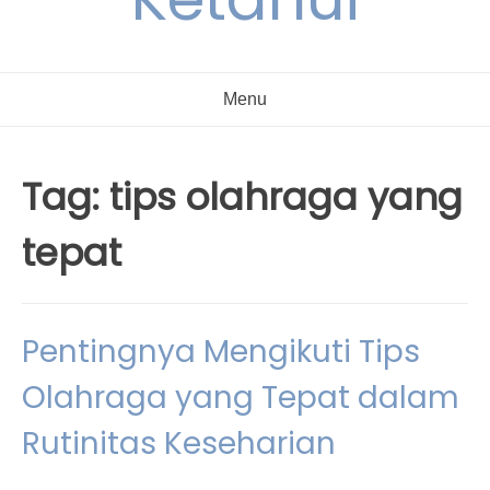
Menu
Tag:
tips olahraga yang
tepat
Pentingnya Mengikuti Tips
Olahraga yang Tepat dalam
Rutinitas Keseharian