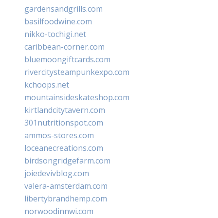
gardensandgrills.com
basilfoodwine.com
nikko-tochigi.net
caribbean-corner.com
bluemoongiftcards.com
rivercitysteampunkexpo.com
kchoops.net
mountainsideskateshop.com
kirtlandcitytavern.com
301nutritionspot.com
ammos-stores.com
loceanecreations.com
birdsongridgefarm.com
joiedevivblog.com
valera-amsterdam.com
libertybrandhemp.com
norwoodinnwi.com