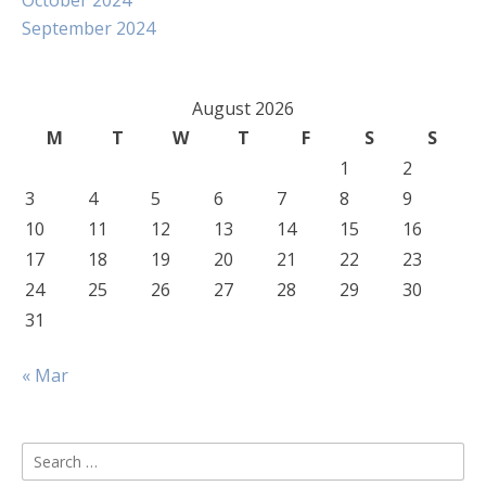
October 2024
September 2024
August 2026
M
T
W
T
F
S
S
1
2
3
4
5
6
7
8
9
10
11
12
13
14
15
16
17
18
19
20
21
22
23
24
25
26
27
28
29
30
31
« Mar
Search
for: