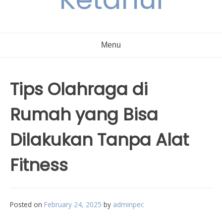
Menu
Tips Olahraga di
Rumah yang Bisa
Dilakukan Tanpa Alat
Fitness
Posted on
February 24, 2025
by
adminpec