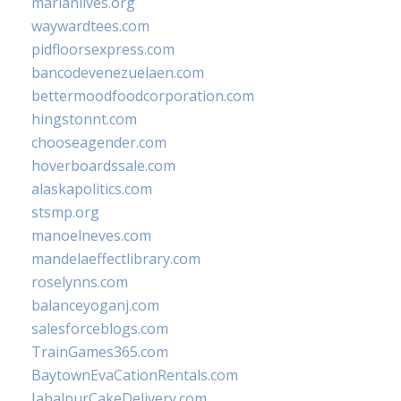
marianlives.org
waywardtees.com
pidfloorsexpress.com
bancodevenezuelaen.com
bettermoodfoodcorporation.com
hingstonnt.com
chooseagender.com
hoverboardssale.com
alaskapolitics.com
stsmp.org
manoelneves.com
mandelaeffectlibrary.com
roselynns.com
balanceyoganj.com
salesforceblogs.com
TrainGames365.com
BaytownEvaCationRentals.com
JabalpurCakeDelivery.com