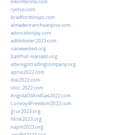
eleontennis.com
cyetus.com
bradfordshops.com
almadenranchsanjose.com
advocatevijay.com
adlibilimler2023.com
naswwebed.org
balithut-manado.org
alteregotradingcompany.org
aprce2022.com
ibie2022.com
sbcc-2022.com
AngolaOilAndGas2022.com
Convoy4Freedom2022.com
grur2023.org
hkhk2023.org
napm2023.org
apsdfd2023.org