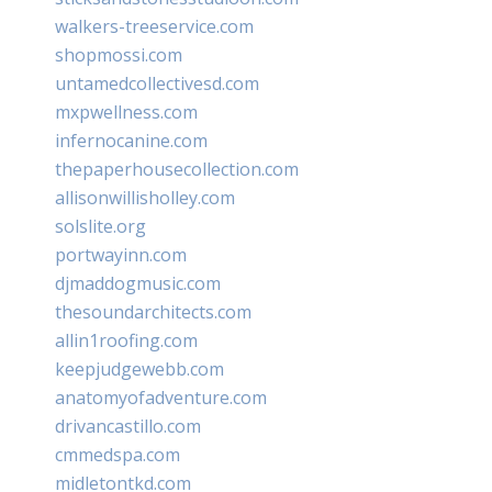
walkers-treeservice.com
shopmossi.com
untamedcollectivesd.com
mxpwellness.com
infernocanine.com
thepaperhousecollection.com
allisonwillisholley.com
solslite.org
portwayinn.com
djmaddogmusic.com
thesoundarchitects.com
allin1roofing.com
keepjudgewebb.com
anatomyofadventure.com
drivancastillo.com
cmmedspa.com
midletontkd.com