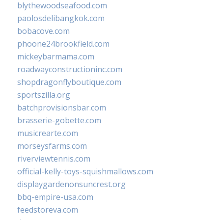
blythewoodseafood.com
paolosdelibangkok.com
bobacove.com
phoone24brookfield.com
mickeybarmama.com
roadwayconstructioninc.com
shopdragonflyboutique.com
sportszilla.org
batchprovisionsbar.com
brasserie-gobette.com
musicrearte.com
morseysfarms.com
riverviewtennis.com
official-kelly-toys-squishmallows.com
displaygardenonsuncrest.org
bbq-empire-usa.com
feedstoreva.com