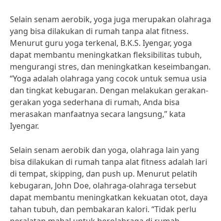
Selain senam aerobik, yoga juga merupakan olahraga
yang bisa dilakukan di rumah tanpa alat fitness.
Menurut guru yoga terkenal, B.K.S. Iyengar, yoga
dapat membantu meningkatkan fleksibilitas tubuh,
mengurangi stres, dan meningkatkan keseimbangan.
“Yoga adalah olahraga yang cocok untuk semua usia
dan tingkat kebugaran. Dengan melakukan gerakan-
gerakan yoga sederhana di rumah, Anda bisa
merasakan manfaatnya secara langsung,” kata
Iyengar.
Selain senam aerobik dan yoga, olahraga lain yang
bisa dilakukan di rumah tanpa alat fitness adalah lari
di tempat, skipping, dan push up. Menurut pelatih
kebugaran, John Doe, olahraga-olahraga tersebut
dapat membantu meningkatkan kekuatan otot, daya
tahan tubuh, dan pembakaran kalori. “Tidak perlu