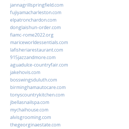
jannagrillspringfield.com
fujiyamacharleston.com
elpatronchardon.com
donglaishun-order.com
fiamc-rome2022.org
mariceworldessentials.com
lafisheriarestaurant.com
915jazzandmore.com
aguadulce-countryfair.com
jakehovis.com
bosswingsduluth.com
birminghamautocare.com
tonyscountrykitchen.com
jbellasnailspa.com
mychaihouse.com
alvisgrooming.com
thegeorginaestate.com