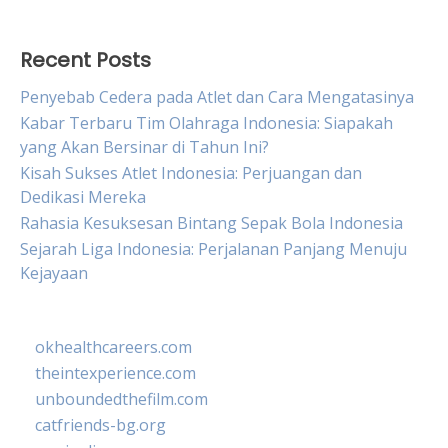
Recent Posts
Penyebab Cedera pada Atlet dan Cara Mengatasinya
Kabar Terbaru Tim Olahraga Indonesia: Siapakah
yang Akan Bersinar di Tahun Ini?
Kisah Sukses Atlet Indonesia: Perjuangan dan
Dedikasi Mereka
Rahasia Kesuksesan Bintang Sepak Bola Indonesia
Sejarah Liga Indonesia: Perjalanan Panjang Menuju
Kejayaan
okhealthcareers.com
theintexperience.com
unboundedthefilm.com
catfriends-bg.org