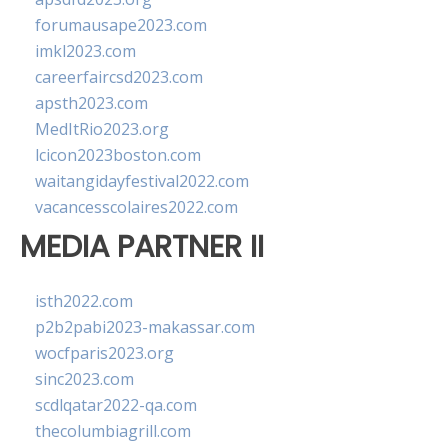
forumausape2023.com
imkl2023.com
careerfaircsd2023.com
apsth2023.com
MedItRio2023.org
lcicon2023boston.com
waitangidayfestival2022.com
vacancesscolaires2022.com
MEDIA PARTNER II
isth2022.com
p2b2pabi2023-makassar.com
wocfparis2023.org
sinc2023.com
scdlqatar2022-qa.com
thecolumbiagrill.com