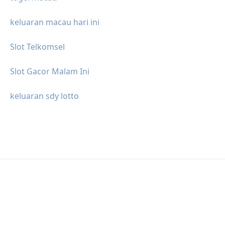
keluaran macau hari ini
Slot Telkomsel
Slot Gacor Malam Ini
keluaran sdy lotto