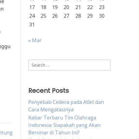
ne
17
18
19
20
21
22
23
an
24
25
26
27
28
29
30
31
a
« Mar
inggu
Search
for:
Recent Posts
Penyebab Cedera pada Atlet dan
Cara Mengatasinya
Kabar Terbaru Tim Olahraga
Indonesia: Siapakah yang Akan
ntung
Bersinar di Tahun Ini?