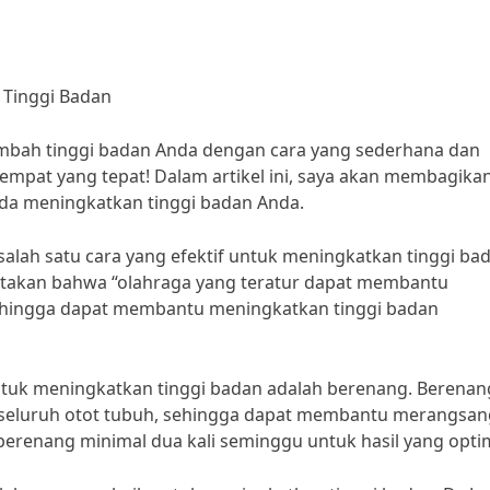
 Tinggi Badan
ambah tinggi badan Anda dengan cara yang sederhana dan
empat yang tepat! Dalam artikel ini, saya akan membagikan
a meningkatkan tinggi badan Anda.
alah satu cara yang efektif untuk meningkatkan tinggi ba
atakan bahwa “olahraga yang teratur dapat membantu
ehingga dapat membantu meningkatkan tinggi badan
untuk meningkatkan tinggi badan adalah berenang. Berenan
seluruh otot tubuh, sehingga dapat membantu merangsan
erenang minimal dua kali seminggu untuk hasil yang optim