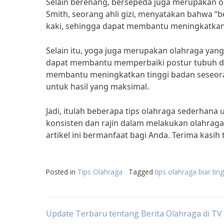
Selain berenang, bersepeda juga merupakan ol
Smith, seorang ahli gizi, menyatakan bahwa
kaki, sehingga dapat membantu meningkatkan 
Selain itu, yoga juga merupakan olahraga yan
dapat membantu memperbaiki postur tubuh da
membantu meningkatkan tinggi badan seseora
untuk hasil yang maksimal.
Jadi, itulah beberapa tips olahraga sederhana
konsisten dan rajin dalam melakukan olahrag
artikel ini bermanfaat bagi Anda. Terima kasi
Posted in
Tips Olahraga
Tagged
tips olahraga biar ting
Post
Update Terbaru tentang Berita Olahraga di TV