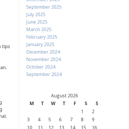
September 2025
July 2025
June 2025
March 2025
February 2025
January 2025
 tips
December 2024
November 2024
October 2024
dan.
September 2024
August 2026
g
M
T
W
T
F
S
S
g
1
2
al.
3
4
5
6
7
8
9
10
11
12
13
14
15
16